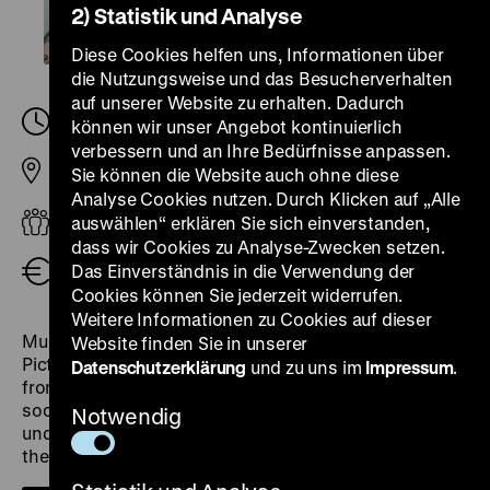
2) Statistik und Analyse
Diese Cookies helfen uns, Informationen über
die Nutzungsweise und das Besucherverhalten
auf unserer Website zu erhalten. Dadurch
Sonntag, 14. Juli 2024, 16.00
-
18.00 Uhr
können wir unser Angebot kontinuierlich
verbessern und an Ihre Bedürfnisse anpassen.
Sie können die Website auch ohne diese
Pei-Bau
Analyse Cookies nutzen. Durch Klicken auf „Alle
Geflüchtete, Kinder und Familie
auswählen“ erklären Sie sich einverstanden,
dass wir Cookies zu Analyse-Zwecken setzen.
Das Einverständnis in die Verwendung der
Eintritt frei
Cookies können Sie jederzeit widerrufen.
Weitere Informationen zu Cookies auf dieser
Multaka offer tours
in the exhibition “Dive into the
Website finden Sie in unserer
Picture!” Together, we will take a look at a painting
Datenschutzerklärung
und zu uns im
Impressum
.
from 16th-century Augsburg, Germany, and discuss
social class, trading, food, and nature in a simple and
Notwendig
understandable way for kids. We will also try some of
the games and activities presented in the exhibition.