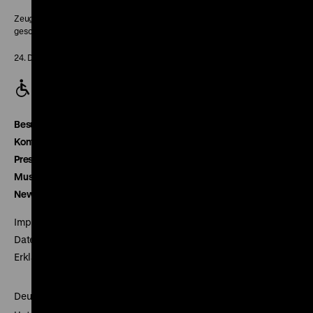
Zeughaus:
geschlossen
24. Dezember geschlossen
Besucherservice
Kontakt
Presse
Museumsverein
Newsletter
Impressum
Datenschutz
Erklärung digitale Barrierefreiheit
Deutsches Historisches Museum