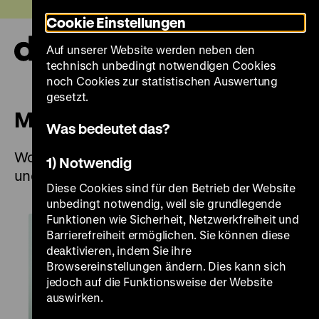
Direkt
Heute +
Cookie Einstellungen
zum
Seiteninhalt
Auf unserer Website werden neben den
springen
Navi
technisch unbedingt notwendigen Cookies
auf-
und
noch Cookies zur statistischen Auswertung
zuk
gesetzt.
Multaka: Treffpunkt Museum
Was bedeutet das?
Workshop-Angebot für Kinder auf Arabisch
1) Notwendig
und Farsi
Diese Cookies sind für den Betrieb der Website
unbedingt notwendig, weil sie grundlegende
Funktionen wie Sicherheit, Netzwerkfreiheit und
Barrierefreiheit ermöglichen. Sie können diese
deaktivieren, indem Sie ihre
Browsereinstellungen ändern. Dies kann sich
jedoch auf die Funktionsweise der Website
auswirken.