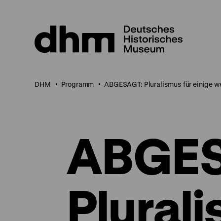
Direkt
zum
Seiteninhalt
springen
DHM
Programm
ABGESAGT: Pluralismus für einige w
ABGES
Plurali