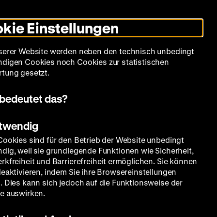
Informationen
Informationen
Suche
Heute +
Deutsch
Englisch
Zeughauskino
Dunklen
De
En
zum
zum
Modus
kie Einstellungen
Deutschen
Deutschen
umschalten
Historischen
Historischen
mm
Sammlung
Bildung
Museum
Museum
Museum
serer Website werden neben den technisch unbedingt
in
in
digen Cookies noch Cookies zur statistischen
Deutscher
Leichter
tung gesetzt.
Gebärdensprache
Sprache
bedeutet das?
otwendig
Cookies sind für den Betrieb der Website unbedingt
dig, weil sie grundlegende Funktionen wie Sicherheit,
rkfreiheit und Barrierefreiheit ermöglichen. Sie können
deaktivieren, indem Sie ihre Browsereinstellungen
. Dies kann sich jedoch auf die Funktionsweise der
e auswirken.