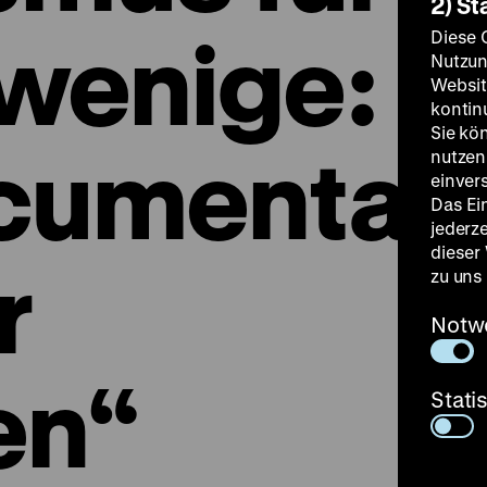
2) St
 wenige:
Diese 
Nutzun
Websit
kontin
Sie kö
ocumenta
nutzen.
einver
Das Ei
jederz
dieser
r
zu uns
Notw
en“
Stati