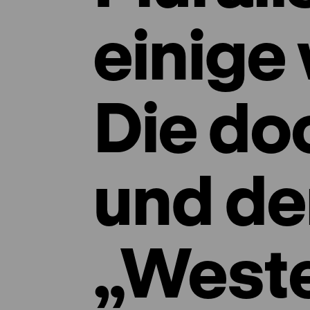
einige
Die d
und de
„West