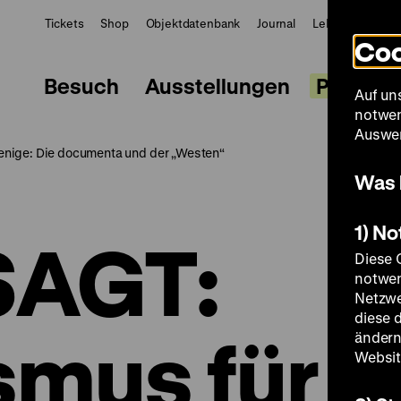
Tickets
Shop
Objektdatenbank
Journal
LeMO
ZWBE
Coo
Besuch
Ausstellungen
Progra
Auf un
notwen
Auswer
enige: Die documenta und der „Westen“
Was 
1) N
AGT:
Diese 
notwen
Netzwe
diese 
smus für
ändern
Websit