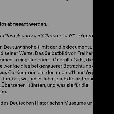
zlos abgesagt werden.
 % weiß und zu 83 % männlich?“ – Guerrilla Girls, 
hen Deutungshoheit, mit der die documenta antrat, s
d seiner Werte. Das Selbstbild von Freiheit und Plu
ocumenta eingeladenen – Guerrilla Girls, die 1987 auf
 wenige dies bei genauerer Betrachtung galt. Kura
uer,
Co-Kuratorin der documenta11 und
Ayşe Güleç
a
 darüber, warum es lohnt, sich die historischen „we
Übersehen“ führten, und was sie für die
en.
u des Deutschen Historischen Museums und teilweis