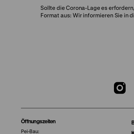
Sollte die Corona-Lage es erfordern,
Format aus: Wir informieren Sie in 
Z
u
I
Öffnungszeiten
Pei-Bau: