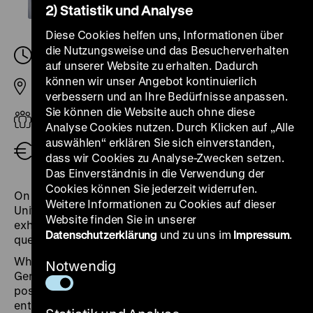
2) Statistik und Analyse
Diese Cookies helfen uns, Informationen über
die Nutzungsweise und das Besucherverhalten
Sonntag, 01. Oktober 2023, 11.00
-
11.30 Uhr
auf unserer Website zu erhalten. Dadurch
können wir unser Angebot kontinuierlich
Pei-Bau
verbessern und an Ihre Bedürfnisse anpassen.
Sie können die Website auch ohne diese
Erwachsene
Analyse Cookies nutzen. Durch Klicken auf „Alle
auswählen“ erklären Sie sich einverstanden,
Eintritt frei
dass wir Cookies zu Analyse-Zwecken setzen.
Das Einverständnis in die Verwendung der
Cookies können Sie jederzeit widerrufen.
On the occasion of the upcoming Day of German
Weitere Informationen zu Cookies auf dieser
Unity, we take a look at three turning points in the
Website finden Sie in unserer
exhibition “Roads not Taken”, where the German
Datenschutzerklärung
und zu uns im
Impressum
.
question arose: "Where is the German fatherland?"
While today we believe we reliably know where
Notwendig
Germany can be found on political maps, the question
posed by the writer Ernst Moritz Arndt preoccupied
entire generations: In the divided post-war Germany,