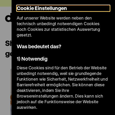
Direkt
Heute +
Cookie Einstellungen
zum
Seiteninhalt
Auf unserer Website werden neben den
springen
Navi
technisch unbedingt notwendigen Cookies
auf-
und
noch Cookies zur statistischen Auswertung
zuk
gesetzt.
Short English Guided Tour „The
Was bedeutet das?
german question“
1) Notwendig
Diese Cookies sind für den Betrieb der Website
unbedingt notwendig, weil sie grundlegende
Funktionen wie Sicherheit, Netzwerkfreiheit und
Barrierefreiheit ermöglichen. Sie können diese
deaktivieren, indem Sie ihre
Browsereinstellungen ändern. Dies kann sich
jedoch auf die Funktionsweise der Website
auswirken.