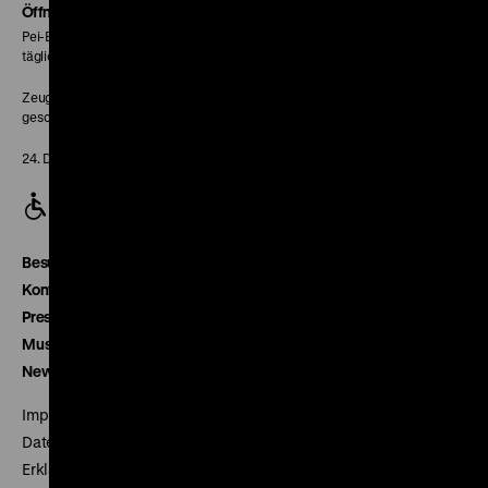
Seite
Öffnungszeiten
Pei-Bau:
täglich 10-18 Uhr
Zeughaus:
geschlossen
24. Dezember geschlossen
Besucherservice
Kontakt
Presse
Museumsverein
Newsletter
Impressum
Datenschutz
Erklärung digitale Barrierefreiheit