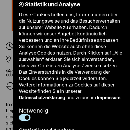
2) Statistik und Analyse
Diese Cookies helfen uns, Informationen über
die Nutzungsweise und das Besucherverhalten
auf unserer Website zu erhalten. Dadurch
können wir unser Angebot kontinuierlich
verbessern und an Ihre Bedürfnisse anpassen.
Samstag, 21. Januar 2023, 12.00
Sie können die Website auch ohne diese
-
12.30 Uhr
Analyse Cookies nutzen. Durch Klicken auf „Alle
auswählen“ erklären Sie sich einverstanden,
Pei-Bau
dass wir Cookies zu Analyse-Zwecken setzen.
Das Einverständnis in die Verwendung der
Erwachsene
Cookies können Sie jederzeit widerrufen.
Weitere Informationen zu Cookies auf dieser
Eintritt frei
Website finden Sie in unserer
Datenschutzerklärung
und zu uns im
Impressum
.
In der Gamestation „Herbst 89 – Auf den Straßen von
Notwendig
Leipzig“ haben die Besucher*innen die Möglichkeit, in
einer interaktiven Graphic Novel in die Rolle von
sieben Personen zu schlüpfen und aus sehr
unterschiedlichen Perspektiven einen historischen