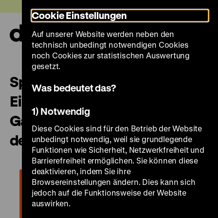
Direkt
Heute +
Cookie Einstellungen
zum
Seiteninhalt
Auf unserer Website werden neben den
springen
Navi
technisch unbedingt notwendigen Cookies
auf-
und
noch Cookies zur statistischen Auswertung
zuk
gesetzt.
Spielentwicklung im Museum:
Was bedeutet das?
Ein Blick hinter die Kulissen der
1) Notwendig
Gamestation „Herbst 89 – Auf
Diese Cookies sind für den Betrieb der Website
den Straßen von Leipzig“
unbedingt notwendig, weil sie grundlegende
Funktionen wie Sicherheit, Netzwerkfreiheit und
Barrierefreiheit ermöglichen. Sie können diese
deaktivieren, indem Sie ihre
Browsereinstellungen ändern. Dies kann sich
jedoch auf die Funktionsweise der Website
auswirken.