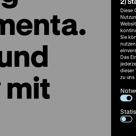
2) St
menta.
Diese 
Nutzun
Websit
kontin
Sie kö
 und
nutzen.
einver
Das Ei
jederz
dieser
 mit
zu uns
Notw
Stati