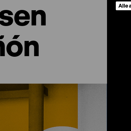
lsen
Alle
ñón