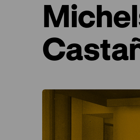
Miche
Casta