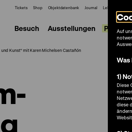
Tickets
Shop
Objektdatenbank
Journal
LeMO
ZWBE
Coo
Besuch
Ausstellungen
Progra
Auf un
notwen
Auswer
 und Kunst“ mit Karen Michelsen Castañón
Was 
1) N
m-
Diese 
notwen
Netzwe
diese 
ng
ändern
Websit