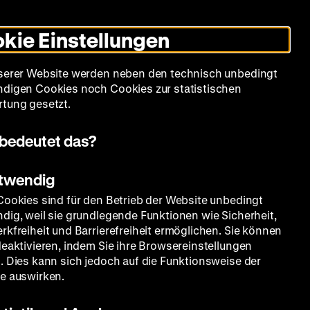
Informationen
Informationen
Suche
Heute +
Deutsch
Englisch
Zeughauskino
Dunklen
De
En
zum
zum
Modus
kie Einstellungen
Deutschen
Deutschen
umschalten
Historischen
Historischen
mm
Sammlung
Bildung
Museum
Museum
Museum
serer Website werden neben den technisch unbedingt
in
in
digen Cookies noch Cookies zur statistischen
Deutscher
Leichter
tung gesetzt.
Gebärdensprache
Sprache
bedeutet das?
otwendig
Cookies sind für den Betrieb der Website unbedingt
dig, weil sie grundlegende Funktionen wie Sicherheit,
rkfreiheit und Barrierefreiheit ermöglichen. Sie können
deaktivieren, indem Sie ihre Browsereinstellungen
. Dies kann sich jedoch auf die Funktionsweise der
e auswirken.