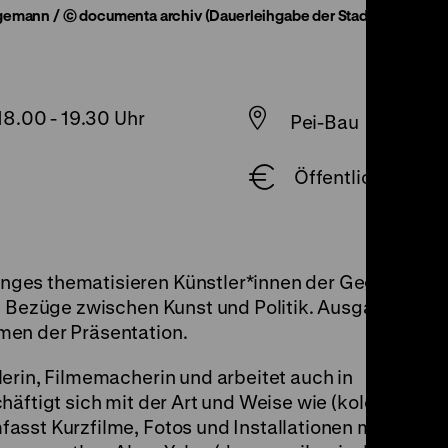
gemann / © documenta archiv (Dauerleihgabe der Stadt Kassel), 
 18.00
-
19.30 Uhr
Pei-Bau
Öffentliche Führun
ges thematisieren Künstler*innen der Gegenwart 
re Bezüge zwischen Kunst und Politik. Ausgangspunk
men der Präsentation.
lerin, Filmemacherin und arbeitet auch in
äftigt sich mit der Art und Weise wie (koloniale)
sst Kurzfilme, Fotos und Installationen mit Textili