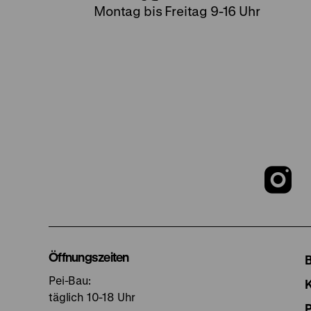
Montag bis Freitag 9-16 Uhr
Z
u
I
Öffnungszeiten
Pei-Bau:
S
täglich 10-18 Uhr