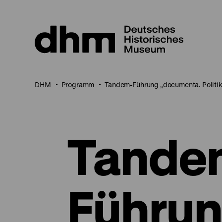
Direkt
zum
Seiteninhalt
springen
DHM
Programm
Tandem-Führung „documenta. Politik
Tande
Führu