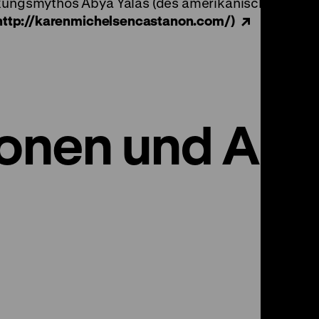
ckungsmythos Abya Yalas (des amerikanischen Konti
http://karenmichelsencastanon.com/)
ionen und An