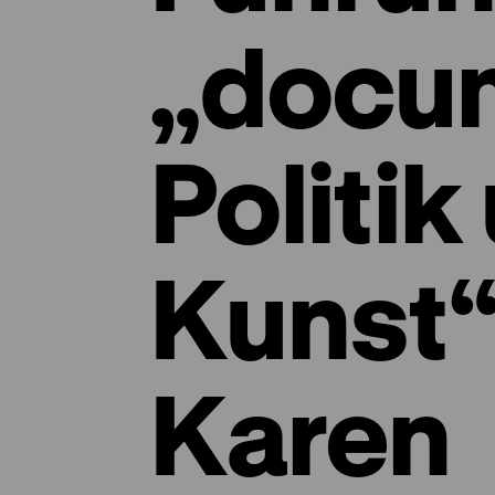
„docu
Politik
Kunst“
Karen