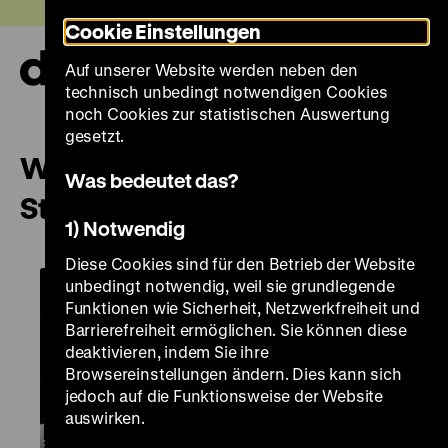
Direkt
Heute +
Cookie Einstellungen
zum
Seiteninhalt
Auf unserer Website werden neben den
springen
Navi
technisch unbedingt notwendigen Cookies
auf-
und
noch Cookies zur statistischen Auswertung
zuk
gesetzt.
Werkverlust: Stahlkrise und
Was bedeutet das?
Strukturwandel
1) Notwendig
Diese Cookies sind für den Betrieb der Website
unbedingt notwendig, weil sie grundlegende
Funktionen wie Sicherheit, Netzwerkfreiheit und
Barrierefreiheit ermöglichen. Sie können diese
deaktivieren, indem Sie ihre
Browsereinstellungen ändern. Dies kann sich
jedoch auf die Funktionsweise der Website
auswirken.