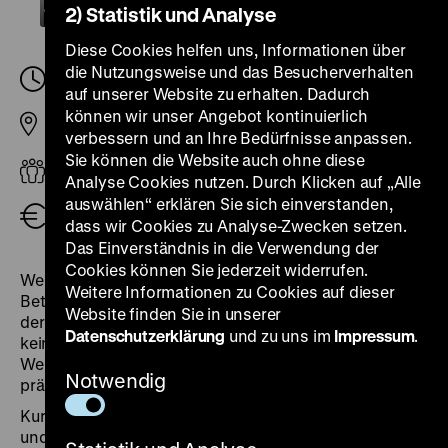
2) Statistik und Analyse
Diese Cookies helfen uns, Informationen über
die Nutzungsweise und das Besucherverhalten
Mittwoch, 17. Mai 2023, 18.30
-
20.00 Uhr
auf unserer Website zu erhalten. Dadurch
können wir unser Angebot kontinuierlich
Pei-Bau
verbessern und an Ihre Bedürfnisse anpassen.
Sie können die Website auch ohne diese
Erwachsene
Analyse Cookies nutzen. Durch Klicken auf „Alle
auswählen“ erklären Sie sich einverstanden,
Eintritt frei
dass wir Cookies zu Analyse-Zwecken setzen.
Das Einverständnis in die Verwendung der
Cookies können Sie jederzeit widerrufen.
Weißer Rauch aus Industrie-Schornsteinen;
Weitere Informationen zu Cookies auf dieser
Betriebsstilllegungen und Entlassungen nur jenseits
Website finden Sie in unserer
der Kamera: Umweltschäden und Strukturwandel sind
Datenschutzerklärung
und zu uns im
Impressum
.
keine Themen für Unternehmenskommunikation.
Welche Entwicklungen von Stahl- bis Wirtschaftskrise
Notwendig
prägten die Zeit, wurden aber nicht abgebildet?
Kurzvorträge und Gespräch mit Prof. Dr. Lutz Raphael
und Dr. Annette Schuhmann