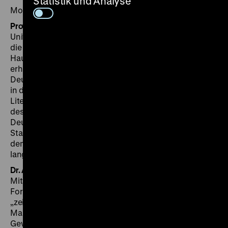
Statistik und Analyse
Moderation: Carola Jüllig, Kuratorin
Prof. Dr. Lutz Raphael
ist Seniorprofessor an der
Universität Trier; Gastprofessuren führten ihn u.a. an
die London School of Economics und die Ecole des
Hautes Etudes en Sciences Sociales in Paris. 2013
erhielt er den Gottfried Wilhelm Leibniz Preis der
Deutschen Forschungsgemeinschaft; 2014 wurde er
in die Mainzer Akademie der Wissenschaften und der
Literatur aufgenommen. Seit 2021 ist er Vorsitzender
des Verbandes der Historiker und Historikerinnen
Deutschlands. Sein Buch „Jenseits von Kohle und
Stahl. Gesellschaftsgeschichte Westeuropas nach
dem Boom“ erschien 2019 bei Suhrkamp und stand
lange auf der Sachbuch-Bestenliste.
Dr. Annette Schuhmann
ist Wissenschaftliche
Mitarbeiterin am Leibniz-Zentrum für Zeithistorische
Forschung Potsdam und dort u.a. Projektleiterin von
„zeitgeschichte | online“. Ihre Doktorarbeit „Kulturelle
Massenarbeit im sozialistischen Betrieb.
Gewerkschaftliche Kulturarbeit in der staatlichen