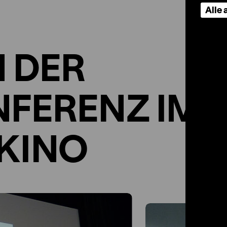
Alle
N DER
FERENZ IM
KINO