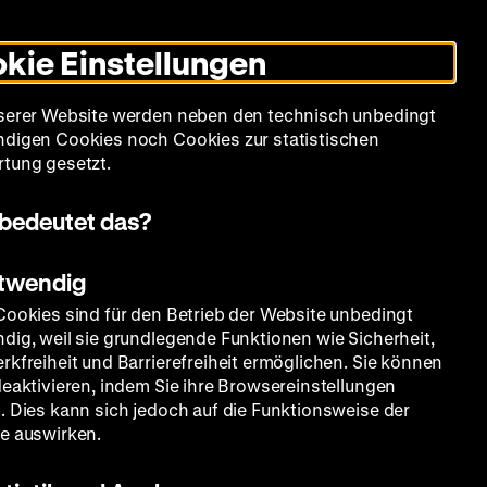
Informationen
Informationen
Suche
Heute +
Deutsch
Englisch
Zeughauskino
Dunklen
De
En
zum
zum
Modus
kie Einstellungen
Deutschen
Deutschen
umschalten
Historischen
Historischen
mm
Sammlung
Bildung
Museum
Museum
Museum
serer Website werden neben den technisch unbedingt
in
in
digen Cookies noch Cookies zur statistischen
Deutscher
Leichter
tung gesetzt.
Gebärdensprache
Sprache
bedeutet das?
RENZ
otwendig
Cookies sind für den Betrieb der Website unbedingt
dig, weil sie grundlegende Funktionen wie Sicherheit,
rkfreiheit und Barrierefreiheit ermöglichen. Sie können
deaktivieren, indem Sie ihre Browsereinstellungen
. Dies kann sich jedoch auf die Funktionsweise der
e auswirken.