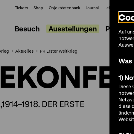
Tickets
Shop
Objektdatenbank
Journal
LeMO
ZWBE
Coo
Besuch
Ausstellungen
Progra
Auf un
notwen
Auswer
krieg
Aktuelles
PK Erster Weltkrieg
Was 
SEKONFE
1) N
Diese 
notwen
Netzwe
914–1918. DER ERSTE
diese 
ändern
Websit