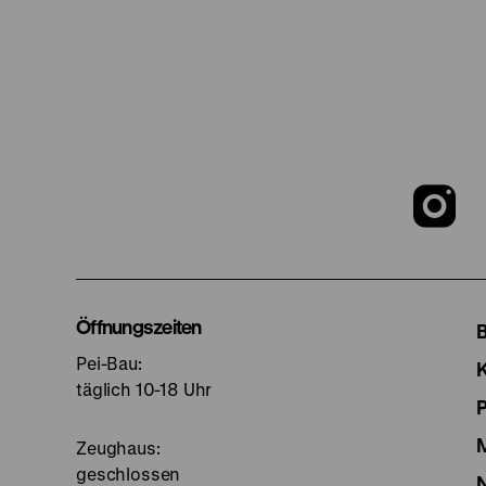
Z
u
I
Öffnungszeiten
Pei-Bau:
S
täglich 10-18 Uhr
Zeughaus:
geschlossen