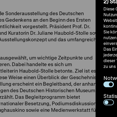
2) St
Diese 
oße Sonderausstellung des Deutschen
Nutzun
es Gedenkens an den Beginn des Ersten
Websit
lichkeit vorgestellt. Präsident Prof. Dr.
kontin
Sie kö
und Kuratorin Dr. Juliane Haubold-Stolle sowie
nutzen.
s Ausstellungskonzept und das umfangreiche
einver
Das Ei
jederz
ausgewählt, um wichtige Zeitpunkte und
dieser
eren. Dabei handelte es sich um
zu uns
leiterin Haubold-Stolle betonte. Ziel ist es,
ese Weise einen Überblick der Geschehnisse
Notw
llung erscheint ein Begleitband, der anhand
gen des Deutschen Historischen Museums die
Stati
rzählt. Das Begleitprogramm bietet
ernationaler Besetzung, Podiumsdiskussionen
ughauskino sowie eine Medienwerkstatt für