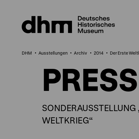
Direkt
zum
Seiteninhalt
springen
DHM
Ausstellungen
Archiv
2014
Der Erste Welt
PRES
SONDERAUSSTELLUNG „1
WELTKRIEG“