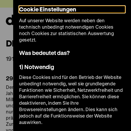
Direkt
Heute +
Cookie Einstellungen
zum
Seiteninhalt
Auf unserer Website werden neben den
springen
Navi
technisch unbedingt notwendigen Cookies
auf-
und
noch Cookies zur statistischen Auswertung
zuk
gesetzt.
DIE AUSSTELLUNG
Was bedeutet das?
1914–1918. DER ERSTE WELTKRIEG
1) Notwendig
Diese Cookies sind für den Betrieb der Website
29. Mai bis 30. November 2014
unbedingt notwendig, weil sie grundlegende
Der Erste Weltkrieg gilt als die "Urkatastrophe" des 20.
Funktionen wie Sicherheit, Netzwerkfreiheit und
Jahrhunderts. Neun Millionen Soldaten und fast sechs
Barrierefreiheit ermöglichen. Sie können diese
Millionen Zivilisten starben im ersten industrialisierten
deaktivieren, indem Sie ihre
und totalen Krieg der Geschichte. Er veränderte nicht
Browsereinstellungen ändern. Dies kann sich
nur die nachfolgenden bewaffneten Konflikte, sondern
jedoch auf die Funktionsweise der Website
prägte langfristig das politische Denken und Handeln.
auswirken.
Zum Gedenken an den Beginn des Kriegsgeschehens
vor 100 Jahren zeigt die Ausstellung einen