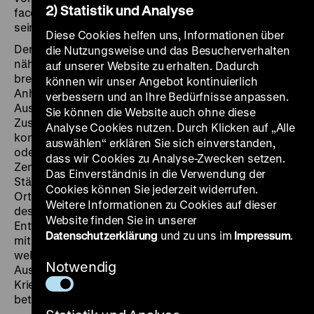
2) Statistik und Analyse
facettenreichen Überblick des Ersten Weltkriegs sowie
seiner Voraussetzungen und Folgen.
Diese Cookies helfen uns, Informationen über
Der bis dahin ungekannten Eskalation von Gewalt
die Nutzungsweise und das Besucherverhalten
nähert sich "1914-1918. Der Erste Weltkrieg" in einer
auf unserer Website zu erhalten. Dadurch
breiten europäischen und globalen Perspektive.
können wir unser Angebot kontinuierlich
Anhand von 14 markanten Orten entwirft die
verbessern und an Ihre Bedürfnisse anpassen.
Ausstellung eine Übersicht der Ereignisse und ihrer
Sie können die Website auch ohne diese
Zusammenhänge. Bei den Orten handelt es sich um
Analyse Cookies nutzen. Durch Klicken auf „Alle
konkrete Schlachtfelder – etwa Verdun, Tannenberg
auswählen“ erklären Sie sich einverstanden,
oder Gallipoli – aber auch um politisch-kulturelle
dass wir Cookies zu Analyse-Zwecken setzen.
Zentren wie Petrograd oder Berlin sowie besetzte
Das Einverständnis in die Verwendung der
Städte und Regionen wie Brüssel oder Galizien. Alle
Cookies können Sie jederzeit widerrufen.
Orte stehen für wichtige Stationen und Situationen
Weitere Informationen zu Cookies auf dieser
des Krieges. Sie verweisen auf übergreifende
Website finden Sie in unserer
Entwicklungen: die Modernisierung der Kriegstechnik
Datenschutzerklärung
und zu uns im
Impressum
.
mit ihren verheerenden Folgen für die Menschen, die
weltumspannende Kriegswirtschaft, die globale
Notwendig
Ausweitung der Kämpfe sowie die Totalisierung des
Krieges, der nicht nur die Soldaten an den Fronten
betraf, sondern die gesamte Bevölkerung mobilisierte.