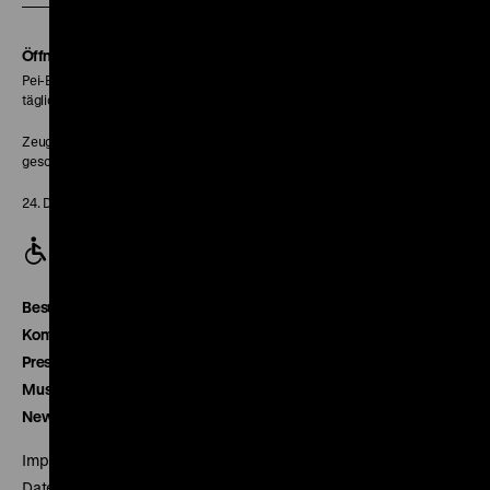
Soundcloud
Seite
Öffnungszeiten
Pei-Bau:
täglich 10-18 Uhr
Zeughaus:
geschlossen
24. Dezember geschlossen
Besucherservice
Kontakt
Presse
Museumsverein
Newsletter
Impressum
Datenschutz