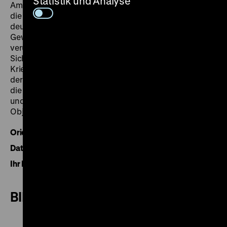
Statistik und Analyse
Am Beispiel einzelner Biografien macht die Ausstellung
die unterschiedlichen Perspektiven auf die Ereignisse
deutlich und lässt die dramatischen
Gewalterfahrungen erahnen, die dieser „Große Krieg“
verursachte. Präsentiert werden die Schicksale und
Sichtweisen von bekannten Personen wie dem
Kriegsfreiwilligen und Schriftsteller Ernst Jünger oder
der Malerin und Bildhauerin Käthe Kollwitz. Aber auch
die Kriegserlebnisse von wenig bekannten Soldaten
und Zivilisten sind in der Ausstellung anhand von
Objekten, Briefen oder Fotos erfahrbar.
Orientierung
Daten und Fakten
Ihr Besuch
BILDER ZUR AUSSTELLUNG