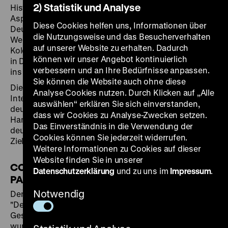
2) Statistik und Analyse
Historische Museum erstmals mit den verschiedenen
Aspekten des deutschen Kolonialismus. Obwohl das
Diese Cookies helfen uns, Informationen über
Deutsche Reich von 1884 bis zum Ende des Ersten
die Nutzungsweise und das Besucherverhalten
Weltkriegs 1918 eine der großen europäischen
auf unserer Website zu erhalten. Dadurch
Kolonialmächte war, rückt die koloniale Vergangenheit
können wir unser Angebot kontinuierlich
in Deutschland erst seit wenigen Jahren zunehmend
verbessern und an Ihre Bedürfnisse anpassen.
ins öffentliche Bewusstsein.
Sie können die Website auch ohne diese
Die Ausstellung bietet spannende Einblicke in die
Analyse Cookies nutzen. Durch Klicken auf „Alle
Interessen, den Verlauf und die Dynamiken der
auswählen“ erklären Sie sich einverstanden,
deutschen Kolonialgeschichte und erzählt von den
dass wir Cookies zu Analyse-Zwecken setzen.
Handlungsräumen, in denen ein breites Spektrum
Das Einverständnis in die Verwendung der
deutscher, afrikanischer und ozeanischer Akteure ihre
Cookies können Sie jederzeit widerrufen.
Ziele und Motive verfolgte.
Weitere Informationen zu Cookies auf dieser
Website finden Sie in unserer
COLONFIGUR EINES OFFIZIERS IN
Datenschutzerklärung
und zu uns im
Impressum
.
PARADEUNIFORM
Notwendig
Den Sammlungen und Archiven, die für die Ausstellung
"Deutscher Kolonialismus. Fragmente seiner
Geschichte und Gegenwart" gesichtet und ausgewählt
wurden, und den Fragestellungen und Ordnungen,