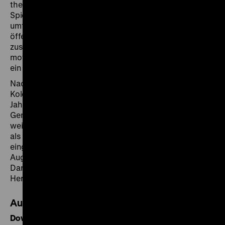
the White Man through Native Eyes" (Der Weiße im
Spiegel der Farbigen, 1983). Für sein Werk hatte Lips
umfangreiches Bildmaterial aus über fünfzig
öffentlichen und privaten Sammlungen
zusammengetragen. Die politischen Verhältnisse
motivierten seine Lesart der Darstellungen, denen er
ein antikoloniales und satirisches Potenzial zuschrieb.
Nachdem Ende der 1970er Jahre der Kunstmarkt
Kolonfiguren für sich entdeckte, setzte in den 1980er
Jahren eine erneute Auseinandersetzung mit dem
Genre ein. Im Zuge dessen wurde Lips’ Werk für seine
weitreichenden Interpretationen kritisiert und starker
als Zeitzeugnis nationalsozialistischer Verfolgung
eingeordnet. Gleichzeitig verschob sich das
Augenmerk auf die vielfaltigen Funktionen, die
Darstellungen von Europäern in den
Herkunftsgesellschaften zufallen.
Audioquelle
Download MP3