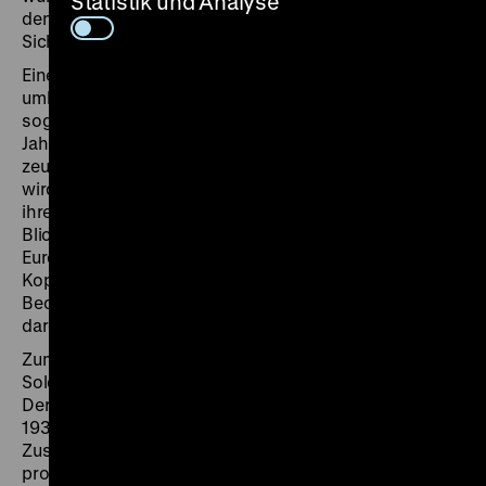
Statistik und Analyse
denen diese unterliegen, sind die europäischen
Sichtweisen auf die Kolonisierten eingeschrieben.
Eine Gattung von Objekten, die die Blickrichtung
umkehrt und Spielräume eröffnet, sind die
sogenannten Colonfiguren, die ab Ende des 19.
Jahrhunderts von veränderten Machtverhältnissen
zeugten. Mit diesen Masken und figürlichen Skulpturen
wird die Kolonialherrschaft mit ihren Symbolen und
ihrem Personal in den afrikanischen und ozeanischen
Blick genommen. Sie interpretieren Eigenheiten von
Europäern wie Körperhaltung, Herrschaftsposen,
Kopfbedeckungen wie den Tropenhelm, alltägliche
Beobachtungen und individuelle Charakteristika
dargestellter Personen.
Zum Repertoire der Figuren zahlen auch afrikanische
Soldaten, die im Dienst der Kolonialmacht standen.
Der deutsche Ethnologe Julius Lips veröffentlichte
1937 im US-amerikanischen Exil eine wegbereitende
Zusammenschau von Colonfiguren unter dem
programmatischen Buchtitel "The Savage Hits Back, or