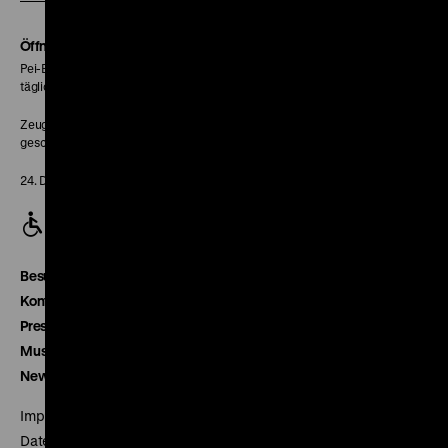
Soundcloud
Seite
Öffnungszeiten
Pei-Bau:
täglich 10-18 Uhr
Zeughaus:
geschlossen
24. Dezember geschlossen
Besucherservice
Kontakt
Presse
Museumsverein
Newsletter
Impressum
Datenschutz