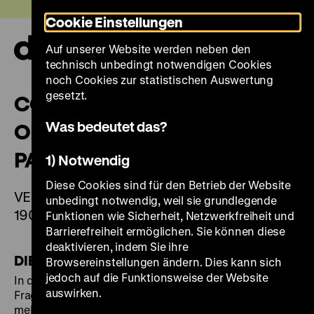
Direkt
Heute +
Cookie Einstellungen
zum
Seiteninhalt
Auf unserer Website werden neben den
springen
Navi
technisch unbedingt notwendigen Cookies
auf-
und
noch Cookies zur statistischen Auswertung
zuk
gesetzt.
COLONFIGUR EINES
Was bedeutet das?
OFFIZIERS IN
PARADEUNIFORM
1) Notwendig
Diese Cookies sind für den Betrieb der Website
VERMUTLICH NIGERIA ODER KAMERUN, UM
unbedingt notwendig, weil sie grundlegende
1900
Funktionen wie Sicherheit, Netzwerkfreiheit und
Barrierefreiheit ermöglichen. Sie können diese
deaktivieren, indem Sie ihre
DIE AUSSTELLUNG
Browsereinstellungen ändern. Dies kann sich
jedoch auf die Funktionsweise der Website
In der Ausstellung "Deutscher Kolonialismus.
auswirken.
Fragmente seiner Geschichte und Gegenwart" mit
mehr als 500 Exponaten befasst sich das Deutsche