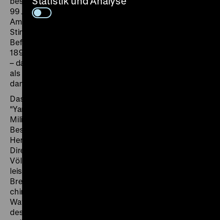
Statistik und Analyse
besetzen. Am 6. März 1898 wurde ein Pachtvertrag auf
99 Jahre unterzeichnet. Während es im Auswärtigen
Amt und selbst in der Kaiserlichen Marine zögerliche
Stimmen gab, war Kaiser Wilhelm II. ein engagierter
Befürworter der Annexion Kiautschous. Bereits im Mai
1898 ließ er einige zuvor erbeutete chinesische Waffen
– darunter auch eine Tigergabel und ein Breitschwert –
als Trophäen an das Berliner Zeughaus überweisen,
damals das zentrale preußische Heeresmuseum.
Das Inventarbuch vermerkt, dass diese Waffen vom
"Yamen", dem Amtssitz des lokalen chinesischen
Militärbefehlshabers stammen, wo sie bis zur
Besetzung durch deutsche Soldaten als
Herrschaftszeichen angebracht waren. Der
Direktorialassistent des Königlichen Museums für
Völkerkunde in Berlin, Friedrich Karl Wilhelm Müller,
leistete Amtshilfe und rechtfertigte die Erbeutung des
Breitschwerts: Es sei seit fast 2000 Jahren Teil der
chinesischen Kriegsbewaffnung. Die chinesischen
Waffen sind nicht nur Zeichen für die persönliche Rolle
des Kaisers bei der Annexion Kiautschous. Sie dienten