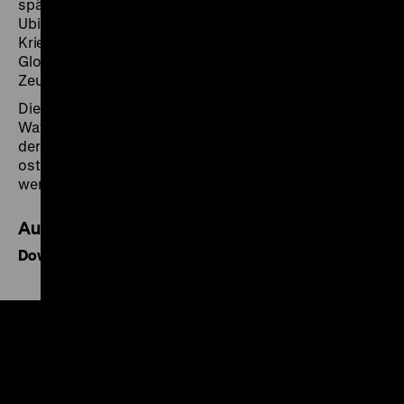
später auch dem Direktor des Zeughauses, Edgar von
Ubisch, Einsprüche des preußischen
Kriegsministeriums gegen eine Ausweitung und
Globalisierung der Sammlungskonzeption des
Zeughauses zurückzuweisen.
Die Sammlung sollte von der Beschränkung auf
Waffen der brandenburgisch-preußischen und damit
der europäischen Geschichte auf Waffen
ostasiatischer und weltweiter Herkunft erweitert
werden.
Audioquelle
Download MP3