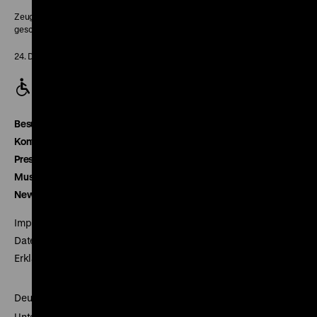
Zeughaus:
geschlossen
24. Dezember geschlossen
Besucherservice
Kontakt
Presse
Museumsverein
Newsletter
Impressum
Datenschutz
Erklärung digitale Barrierefreiheit
Deutsches Historisches Museum
Unter den Linden 2