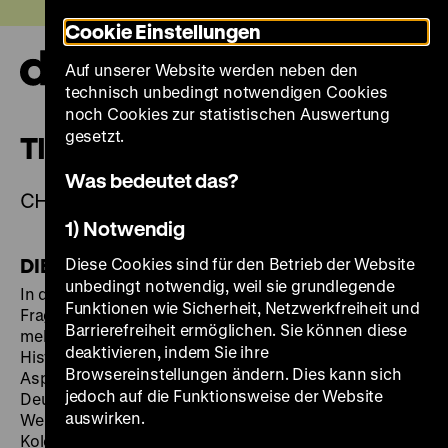
Direkt
Heute +
Cookie Einstellungen
zum
Seiteninhalt
Auf unserer Website werden neben den
springen
Navi
technisch unbedingt notwendigen Cookies
auf-
und
noch Cookies zur statistischen Auswertung
zuk
gesetzt.
TIGERGABEL (FU PA)
Was bedeutet das?
CHINA, 19. JAHRHUNDERT
1) Notwendig
DIE AUSSTELLUNG
Diese Cookies sind für den Betrieb der Website
unbedingt notwendig, weil sie grundlegende
In der Ausstellung "Deutscher Kolonialismus.
Funktionen wie Sicherheit, Netzwerkfreiheit und
Fragmente seiner Geschichte und Gegenwart" mit
Barrierefreiheit ermöglichen. Sie können diese
mehr als 500 Exponaten befasst sich das Deutsche
deaktivieren, indem Sie ihre
Historische Museum erstmals mit den verschiedenen
Browsereinstellungen ändern. Dies kann sich
Aspekten des deutschen Kolonialismus. Obwohl das
jedoch auf die Funktionsweise der Website
Deutsche Reich von 1884 bis zum Ende des Ersten
auswirken.
Weltkriegs 1918 eine der großen europäischen
Kolonialmächte war, rückt die koloniale Vergangenheit