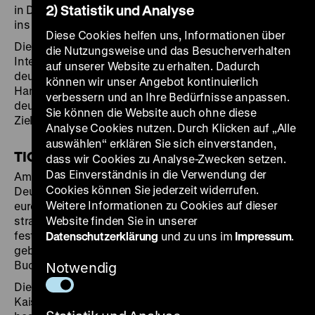
2) Statistik und Analyse
in Deutschland erst seit wenigen Jahren zunehmend
ins öffentliche Bewusstsein.
Diese Cookies helfen uns, Informationen über
Die Ausstellung bietet spannende Einblicke in die
die Nutzungsweise und das Besucherverhalten
Interessen, den Verlauf und die Dynamiken der
auf unserer Website zu erhalten. Dadurch
deutschen Kolonialgeschichte und erzählt von den
können wir unser Angebot kontinuierlich
Handlungsräumen, in denen ein breites Spektrum
verbessern und an Ihre Bedürfnisse anpassen.
deutscher, afrikanischer und ozeanischer Akteure ihre
Sie können die Website auch ohne diese
Ziele und Motive verfolgte.
Analyse Cookies nutzen. Durch Klicken auf „Alle
auswählen“ erklären Sie sich einverstanden,
TIGERGABEL
dass wir Cookies zu Analyse-Zwecken setzen.
Das Einverständnis in die Verwendung der
Am Ende des 19. Jahrhunderts bemühte sich das
Cookies können Sie jederzeit widerrufen.
Deutsche Reich nach dem Vorbild anderer
Weitere Informationen zu Cookies auf dieser
europäischer Nationen, den wirtschaftlichen und
strategischen Interessen in China durch Erwerb eines
Website finden Sie in unserer
festen Handels- und Marinestützpunktes Halt zu
Datenschutzerklärung
und zu uns im
Impressum
.
geben. Im Zentrum stand nach längerer Diskussion die
Bucht von Kiautschou/Jiaozhou.
Notwendig
Die Ermordung deutscher Missionare diente der
Kaiserlichen Marine 1897 als Vorwand, die Bucht zu