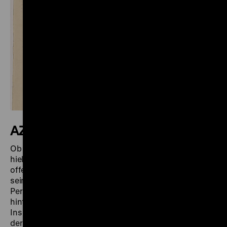
AZTEKISCHES GEFÄSS
Ob Maximilian Franck das Gefäß jemals in der Hand
hielt oder nur auf Distanz abzeichnete, muss
offenbleiben. Entsprechend wissen wir nichts zu
seinem Material oder Gebrauch. Aus heutiger
Perspektive ähnelt es einer Teekanne, mit Henkel
hinten und dem Ausguss in Form eines Kopfes vorne.
Ins Auge fallen unter anderem die Kopfbedeckung und
der Ohrschmuck.