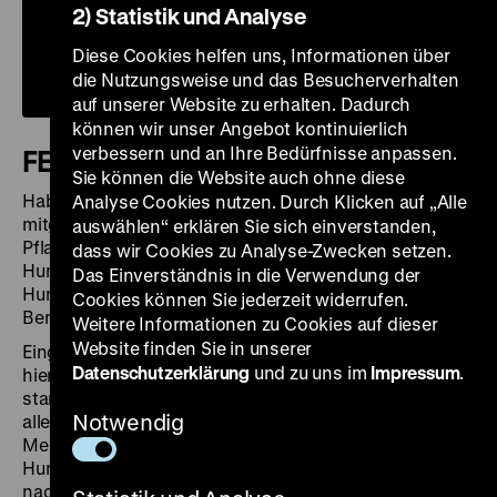
2) Statistik und Analyse
Diese Cookies helfen uns, Informationen über
die Nutzungsweise und das Besucherverhalten
auf unserer Website zu erhalten. Dadurch
können wir unser Angebot kontinuierlich
verbessern und an Ihre Bedürfnisse anpassen.
FEUEROPAL
Sie können die Website auch ohne diese
Haben Sie schon einmal Steine von einer Reise
Analyse Cookies nutzen. Durch Klicken auf „Alle
mitgenommen? Gesteine und Mineralien waren neben
auswählen“ erklären Sie sich einverstanden,
Pflanzen das wichtigste Sammelgebiet Alexander von
dass wir Cookies zu Analyse-Zwecken setzen.
Humboldts. Mehr als tausend Exemplare, die von
Das Einverständnis in die Verwendung der
Humboldts Reisen zeugen, werden heute allein im
Cookies können Sie jederzeit widerrufen.
Berliner Naturkundemuseum aufbewahrt.
Weitere Informationen zu Cookies auf dieser
Website finden Sie in unserer
Eingeschlossen in graues, vulkanisches Gestein ist
Datenschutzerklärung
und zu uns im
Impressum
.
hier honiggelb das Mineral Opal zu erkennen. Der Opal
stammt aus Zimapán in Mexiko, wo Humboldt
Notwendig
allerdings selbst nie war. Vermutlich kam der Opal in
Mexiko-Stadt in seinen Besitz. Durch Alexander von
Humboldt gelangte die Probe aus den Bergen Mexikos
nach Europa in die Hände von Wissenschaftlern, die