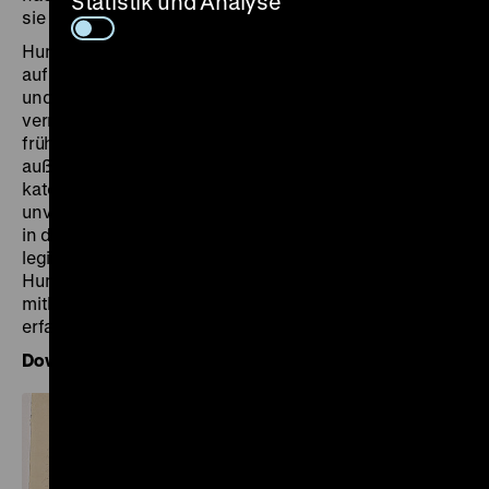
Statistik und Analyse
sie analysierten und klassifizierten.
Humboldts Gesteinssammlungen verweisen einerseits
auf sein breites Interesse an der anorganischen Natur
und seine umfassende Reisetätigkeit. Andererseits
vermitteln sie, wie europäische Wissenschaftler im
frühen 19. Jahrhundert zunehmend die
außereuropäische Welt nach eigenen Maßstäben
kategorisierten. Forschungsreisen waren
unverzichtbarer Bestandteil des kulturellen Prozesses,
in dem Europa seinen globalen Herrschaftsanspruch
legitimierte. Heute ist der Opal mit dem Namen
Humboldt verbunden – von den Menschen, die ihn
mithilfe ihres lokalen Wissens aus dem Berg förderten,
erfahren wir hingegen nichts.
Download Audiodatei (WAV)