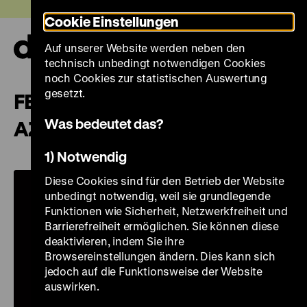
Direkt
Heute +
Cookie Einstellungen
zum
Seiteninhalt
Auf unserer Website werden neben den
springen
Navi
technisch unbedingt notwendigen Cookies
auf-
und
noch Cookies zur statistischen Auswertung
zuk
gesetzt.
FEUEROPAL UND
Was bedeutet das?
AZTEKISCHES GEFÄSS
1) Notwendig
Diese Cookies sind für den Betrieb der Website
unbedingt notwendig, weil sie grundlegende
Funktionen wie Sicherheit, Netzwerkfreiheit und
Barrierefreiheit ermöglichen. Sie können diese
deaktivieren, indem Sie ihre
Browsereinstellungen ändern. Dies kann sich
jedoch auf die Funktionsweise der Website
auswirken.