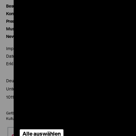
Besucherservice
Kontakt
Presse
Museumsverein
Newsletter
Impressum
Datenschutz
Erklärung digitale Barrierefreiheit
Deutsches Historisches Museum
Unter den Linden 2
10117 Berlin
Gefördert mit Mitteln des Beauftragten der Bundesregierung für
Kultur und Medien
Alle auswählen