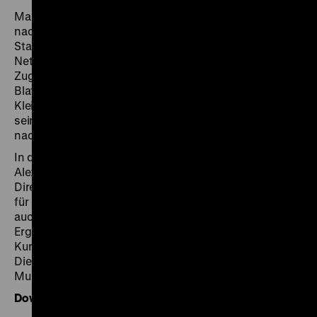
Maximilian Franck besuchte während seiner Reise
nach Mexiko 1829/30 das Nationalmuseum in Mexiko-
Stadt sowie zahlreiche Privatsammlungen. Sein gutes
Netzwerk ermöglichte dem böhmischen Künstler den
Zugang zu altmexikanischer Kunst. Franck trug 81
Blatt mit insgesamt 600 Zeichnungen und über 500
Kleinskulpturen zusammen. Diese transportierte er auf
seiner Rückreise über Philadelphia und New York bis
nach Paris, wo er die Objekte feilbot.
In der französischen Hauptstadt traf Franck auf
Alexander von Humboldt. In einem Gutachten für den
Direktor des Louvre sprach Humboldt sich nicht nur
für den Erwerb der Kleinskulpturen aus. Er empfahl
auch den Kauf der Zeichnungen als unverzichtbare
Ergänzung der Sammlung des Louvre. Das nationale
Kunstmuseum erwarb jedoch lediglich die Skulpturen.
Die Zeichnungen gelangten später in das British
Museum nach London.
Download Audiodatei (WAV)