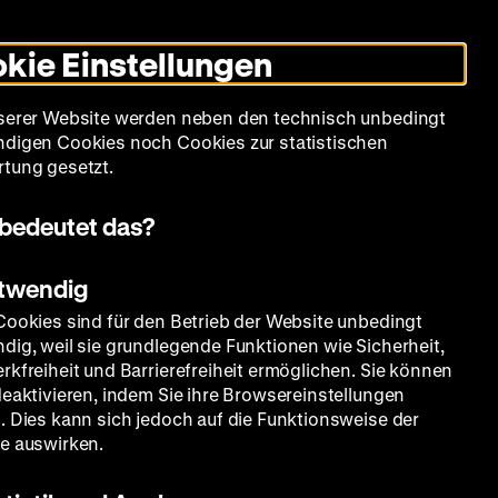
Informationen
Informationen
Suche
Heute +
Deutsch
Englisch
Zeughauskino
Dunklen
De
En
zum
zum
Modus
kie Einstellungen
Deutschen
Deutschen
umschalten
Historischen
Historischen
mm
Sammlung
Bildung
Museum
Museum
Museum
serer Website werden neben den technisch unbedingt
in
in
digen Cookies noch Cookies zur statistischen
Deutscher
Leichter
tung gesetzt.
Gebärdensprache
Sprache
bedeutet das?
ten
otwendig
Cookies sind für den Betrieb der Website unbedingt
dig, weil sie grundlegende Funktionen wie Sicherheit,
rkfreiheit und Barrierefreiheit ermöglichen. Sie können
deaktivieren, indem Sie ihre Browsereinstellungen
. Dies kann sich jedoch auf die Funktionsweise der
e auswirken.