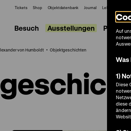
Tickets
Shop
Objektdatenbank
Journal
LeMO
ZWBE
Coo
Besuch
Ausstellungen
Progra
Auf un
notwen
Auswer
lexander von Humboldt
Objektgeschichten
Was 
geschich
1) N
Diese 
notwen
Netzwe
diese 
ändern
Websit