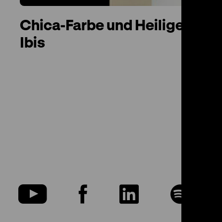
Chica-Farbe und Heiliger
Ibis
u
Zu
Zu
Zu
Zu
nserer
unserer
unserer
unserer
uns