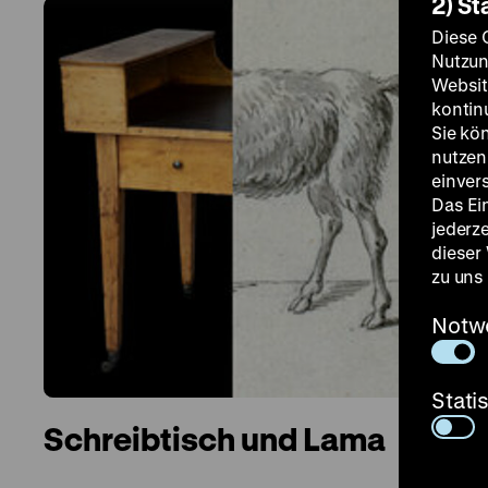
2) St
Diese 
Nutzun
Websit
kontin
Sie kö
nutzen.
einver
Das Ei
jederz
dieser
zu uns
Notw
Stati
Schreibtisch und Lama