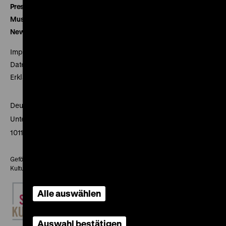
Presse
Museumsverein
Newsletter
Impressum
Datenschutz
Erklärung digitale Barrierefreiheit
Deutsches Historisches Museum
Unter den Linden 2
10117 Berlin
Gefördert mit Mitteln des Beauftragten der Bundesregierung für
Kultur und Medien
Alle auswählen
Auswahl bestätigen