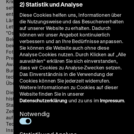
Krieges", die erstmals in dieser Form in Deutschland zu
2) Statistik und Analyse
sehen ist, umfasst zwischen 1998 und 2009
entstandene Fotografien aus zehn europäischen
Diese Cookies helfen uns, Informationen über
Ländern: Russland, Polen, Tschechien, der Ukraine,
die Nutzungsweise und das Besucherverhalten
Lettland und Litauen als Staaten des ehemaligen
auf unserer Website zu erhalten. Dadurch
"Ostblocks", Großbritannien, den Niederlanden und
können wir unser Angebot kontinuierlich
Belgien auf Seiten des „Westens“, schließlich aus
verbessern und an Ihre Bedürfnisse anpassen.
beiden Teilen des einst geteilten Deutschlands. Die
Sie können die Website auch ohne diese
Fotografien des zweifachen Preisträgers des World
Analyse Cookies nutzen. Durch Klicken auf „Alle
Press Photo Awards und des Street Photography
auswählen“ erklären Sie sich einverstanden,
Awards führen zu verlassenen Armeestützpunkten und
dass wir Cookies zu Analyse-Zwecken setzen.
Bunkeranlagen, Truppenübungsplätzen und
Das Einverständnis in die Verwendung der
technischen Installationen,
Cookies können Sie jederzeit widerrufen.
Überwachungseinrichtungen und Militärfriedhöfen.
Weitere Informationen zu Cookies auf dieser
Die Ausstellung ordnet die Fotoserie in ihren
Website finden Sie in unserer
historischen Zusammenhang ein. Thematische
Datenschutzerklärung
und zu uns im
Impressum
.
Stationen gelten dem Wettrüsten im nuklearen
Zeitalter, den Schutzmaßnahmen und Vorbereitungen
Notwendig
auf einen befürchteten Dritten Weltkrieg, der Rolle der
Technik, dem Aufstieg der Geheimdienste sowie der
Instrumentalisierung der Geschichte im öffentlichen