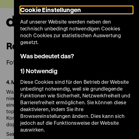
Direkt
Heute +
Cookie Einstellungen
zum
Seiteninhalt
Auf unserer Website werden neben den
springen
Navi
technisch unbedingt notwendigen Cookies
auf-
und
noch Cookies zur statistischen Auswertung
zuk
gesetzt.
Relikte des Kalten Krieges
Was bedeutet das?
Fotografien von Martin Roemers
1) Notwendig
Diese Cookies sind für den Betrieb der Website
4. März bis 14. August 2016
unbedingt notwendig, weil sie grundlegende
Was blieb vom Kalten Krieg? Die Antwort des
Funktionen wie Sicherheit, Netzwerkfreiheit und
niederländischen Fotografen Martin Roemers fällt
Barrierefreiheit ermöglichen. Sie können diese
eindeutig aus: Es sind die baulichen und
deaktivieren, indem Sie ihre
topographischen Hinterlassenschaften des Ost-West-
Browsereinstellungen ändern. Dies kann sich
Konflikts in Europa, deren Spuren Martin Roemers im
jedoch auf die Funktionsweise der Website
doppelten Sinne des Wortes aufgenommen hat.
auswirken.
Seine eindrückliche Fotoserie "Relikte des Kalten