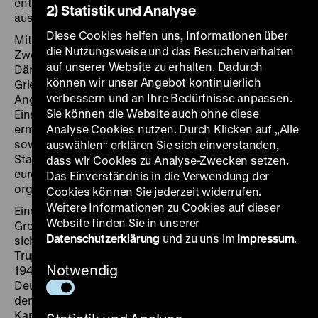
entsprachen, wurden aus der Gesellschaft
2) Statistik und Analyse
ausgegrenzt.
Diese Cookies helfen uns, Informationen über
Mit dem deutschen Überfall auf Polen 1939 begann der
die Nutzungsweise und das Besucherverhalten
Zweite Weltkrieg. Bis 1941 besetzte die Wehrmacht
auf unserer Website zu erhalten. Dadurch
Dänemark, Norwegen, die Beneluxstaaten, Frankreich,
können wir unser Angebot kontinuierlich
Griechenland, Jugoslawien und Teile Nordafrikas. Beim
verbessern und an Ihre Bedürfnisse anpassen.
Angriff auf die Sowjetunion 1941 folgten
Sie können die Website auch ohne diese
Einsatzgruppen der vorrückenden Wehrmacht und
ermordeten hunderttausende Juden, Sinti und Roma
Analyse Cookies nutzen. Durch Klicken auf „Alle
sowie sowjetische Funktionäre. Ab 1942 setzte der NS-
auswählen“ erklären Sie sich einverstanden,
Staat alle Mittel ein, um den Völkermord an den
dass wir Cookies zu Analyse-Zwecken setzen.
europäischen Juden in Vernichtungslagern zu
Das Einverständnis in die Verwendung der
organisieren und millionenfach umzusetzen.
Cookies können Sie jederzeit widerrufen.
Weitere Informationen zu Cookies auf dieser
Eine Kriegskoalition, die von der Sowjetunion,
Website finden Sie in unserer
Großbritannien und den USA geführt wurde, stellte
Datenschutzerklärung
und zu uns im
Impressum
.
sich den deutschen Angriffskriegen entgegen. Diese
Truppen schlugen nach der Landung in der Normandie
Notwendig
1944 die Wehrmacht zurück und drangen nach
Deutschland vor. Die Rote Armee startete im April 1945
den Angriff auf Berlin. Mit der bedingungslosen
Kapitulation Deutschlands am 8. Mai 1945 waren die