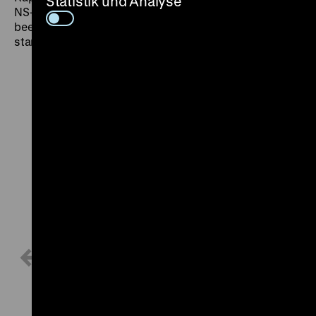
Statistik und Analyse
NS-Herrschaft und der Zweite Weltkrieg in Europa
beendet, bei dem über 50 Millionen Menschen
starben.
1 / 30