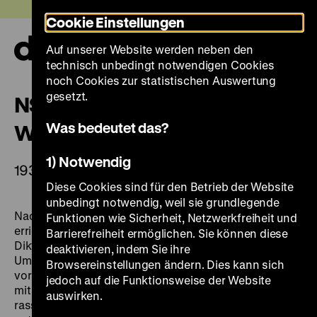
Direkt
Heute +
Cookie Einstellungen
zum
Seiteninhalt
Auf unserer Website werden neben den
springen
Navi
technisch unbedingt notwendigen Cookies
auf-
und
noch Cookies zur statistischen Auswertung
zuk
gesetzt.
NS-Regime und Zweiter
Was bedeutet das?
Weltkrieg
1) Notwendig
1933–1945
Diese Cookies sind für den Betrieb der Website
unbedingt notwendig, weil sie grundlegende
Nach Ernennung Hitlers zum Reichskanzler 1933
Funktionen wie Sicherheit, Netzwerkfreiheit und
errichteten die Nationalsozialisten in kurzer Zeit eine
Barrierefreiheit ermöglichen. Sie können diese
Diktatur. Deutschland wurde durch eine radikale
deaktivieren, indem Sie ihre
Umgestaltung von Staat und Gesellschaft auf Krieg
Browsereinstellungen ändern. Dies kann sich
vorbereitet. Politische Gegner verfolgte der NS-Staat
jedoch auf die Funktionsweise der Website
mit Brutalität. Juden und andere Menschen, die den
auswirken.
rassistischen Wahnideen der Nationalsozialisten nicht