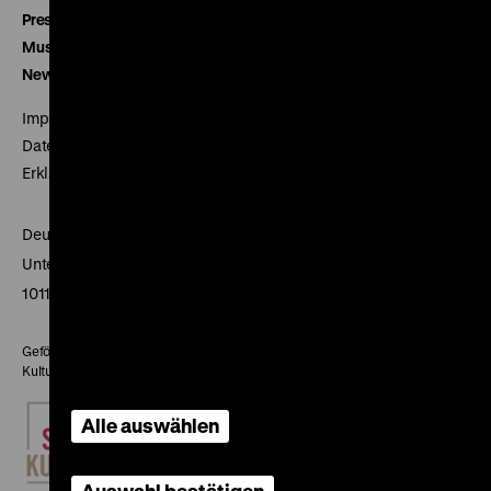
Presse
Museumsverein
Newsletter
Impressum
Datenschutz
Erklärung digitale Barrierefreiheit
Deutsches Historisches Museum
Unter den Linden 2
10117 Berlin
Gefördert mit Mitteln des Beauftragten der Bundesregierung für
Kultur und Medien
Alle auswählen