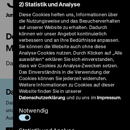
2) Statistik und Analyse
Diese Cookies helfen uns, Informationen über
Juni 2006
Juni 2021
die Nutzungsweise und das Besucherverhalten
auf unserer Website zu erhalten. Dadurch
können wir unser Angebot kontinuierlich
Deutsche Geschichte vom
verbessern und an Ihre Bedürfnisse anpassen.
Mittelalter bis zum Mauerfall
Sie können die Website auch ohne diese
Analyse Cookies nutzen. Durch Klicken auf „Alle
auswählen“ erklären Sie sich einverstanden,
Dauerausstellung
dass wir Cookies zu Analyse-Zwecken setzen.
Das Einverständnis in die Verwendung der
Cookies können Sie jederzeit widerrufen.
Weitere Informationen zu Cookies auf dieser
Dauerausstellung geschlossen
Website finden Sie in unserer
Datenschutzerklärung
und zu uns im
Impressum
.
Das Zeughaus ist für notwendige Instandsetzungen
Notwendig
und für die Erarbeitung der neuen Ständigen
Ausstellung geschlossen.