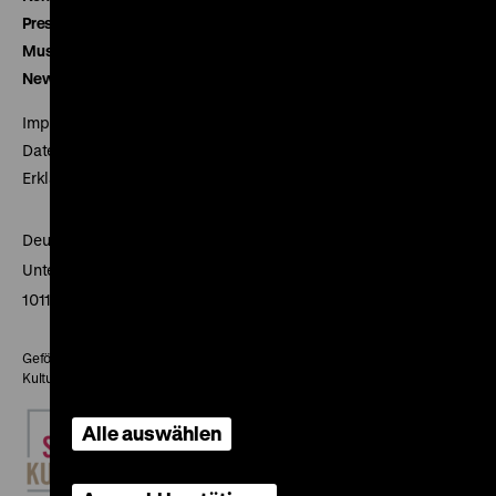
Presse
Museumsverein
Newsletter
Impressum
Datenschutz
Erklärung digitale Barrierefreiheit
Deutsches Historisches Museum
Unter den Linden 2
10117 Berlin
Gefördert mit Mitteln des Beauftragten der Bundesregierung für
Kultur und Medien
Alle auswählen