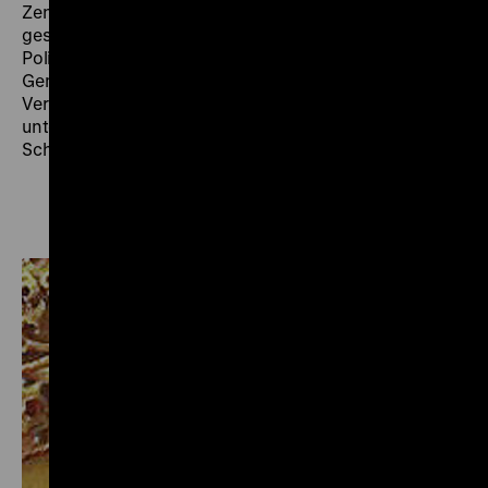
Zentrum steht dabei die politische Geschichte,
gestaltet durch Herrscherinnen und Herrscher,
Politikerinnen und Politiker und verfasste
Gemeinschaften. Eine thematische Ergänzung und
Vertiefung bieten Räume zum Alltagsleben
unterschiedlicher gesellschaftlicher Gruppen und
Schichten.
Epochenbereiche