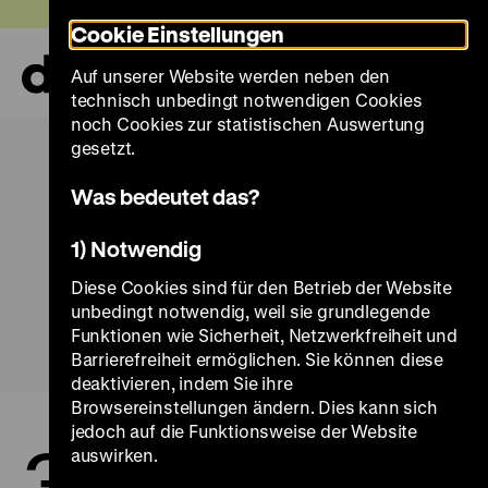
Direkt
Heute +
Cookie Einstellungen
zum
Seiteninhalt
Auf unserer Website werden neben den
springen
Navi
technisch unbedingt notwendigen Cookies
auf-
und
noch Cookies zur statistischen Auswertung
zuk
gesetzt.
Was bedeutet das?
1) Notwendig
Diese Cookies sind für den Betrieb der Website
unbedingt notwendig, weil sie grundlegende
Funktionen wie Sicherheit, Netzwerkfreiheit und
Barrierefreiheit ermöglichen. Sie können diese
deaktivieren, indem Sie ihre
Browsereinstellungen ändern. Dies kann sich
jedoch auf die Funktionsweise der Website
3.
27.
auswirken.