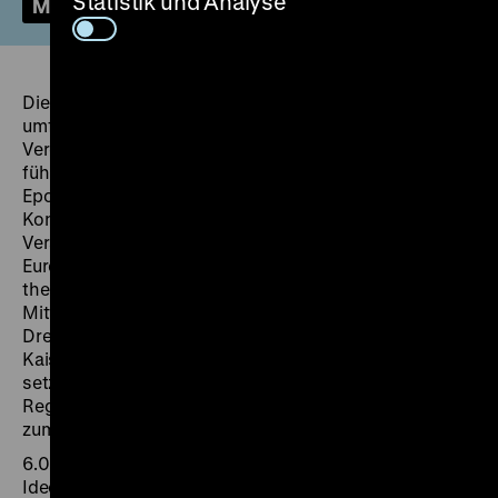
Statistik und Analyse
Mehr
Die Dauerausstellung im Zeughaus vermittelt einen
umfassenden Einblick in rund 1500 Jahre
Vergangenheit. Der Rundgang durch die Ausstellung
führt über zwei Ebenen durch die historischen
Epochen der deutschen Geschichte im europäischen
Kontext: Zu Beginn wird im Obergeschoss die
Veränderung von Grenzverläufen in Deutschland und
Europa und die Geschichte der deutschen Sprache
thematisiert. Der anschließende Rundgang führt vom
Mittelalter über die Reformation und den
Dreißigjährigen Krieg bis hin zum deutschen
Kaiserreich und Ersten Weltkrieg. Im Erdgeschoss
setzt er sich mit der Weimarer Republik, dem NS-
Regime, der Geschichte beider deutscher Staaten bis
zum Mauerfall und zur deutschen Einheit fort.
6.000 historische Objekte erzählen von Menschen,
Ideen, Ereignissen und geschichtlichen Abläufen. Im