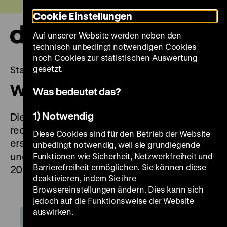
Direkt
Heute +
Cookie Einstellungen
zum
Seiteninhalt
Auf unserer Website werden neben den
springen
Navi
technisch unbedingt notwendigen Cookies
auf-
und
noch Cookies zur statistischen Auswertung
zuk
gesetzt.
Staatsbürgerschaft
Wo pass ich hin?
Was bedeutet das?
1) Notwendig
Die Staatsbürgerschaft bedeutet die
rechtliche Zugehörigkeit zu einem Staat. Die
Diese Cookies sind für den Betrieb der Website
ersten modernen staatsbürgerlichen Rechte
unbedingt notwendig, weil sie grundlegende
und Pflichten entstanden in Europa vor über
Funktionen wie Sicherheit, Netzwerkfreiheit und
Barrierefreiheit ermöglichen. Sie können diese
200 Jahren.
deaktivieren, indem Sie ihre
Browsereinstellungen ändern. Dies kann sich
jedoch auf die Funktionsweise der Website
auswirken.
Definition