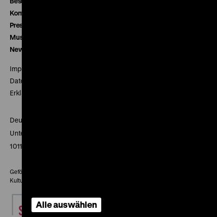
Besucherservice
Kontakt
Presse
Museumsverein
Newsletter
Impressum
Datenschutz
Erklärung digitale Barrierefreiheit
Deutsches Historisches Museum
Unter den Linden 2
10117 Berlin
Gefördert mit Mitteln des Beauftragten der Bundesregierung für
Kultur und Medien
Alle auswählen