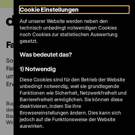
Direkt
Heute +
Cookie Einstellungen
zum
Seiteninhalt
Auf unserer Website werden neben den
springen
Navi
technisch unbedingt notwendigen Cookies
auf-
und
noch Cookies zur statistischen Auswertung
zuk
gesetzt.
Familiensonntag
Was bedeutet das?
Sonntags bieten wir Führungen für Kinder und
Familien an. Unser Familienticket für nur 18 €
1) Notwendig
umfasst den
Eintritt und die Führung für zwei
Diese Cookies sind für den Betrieb der Website
Erwachsene und maximal drei Kinder.
unbedingt notwendig, weil sie grundlegende
Funktionen wie Sicherheit, Netzwerkfreiheit und
Barrierefreiheit ermöglichen. Sie können diese
Buggys für Kleinkinder können Sie an den Infoständen
deaktivieren, indem Sie ihre
des Pei-Baus entleihen. Im Untergeschoss des Pei-
Browsereinstellungen ändern. Dies kann sich
Baus ist in der rollstuhlgerechten Toilette eine
jedoch auf die Funktionsweise der Website
Wickelmöglichkeit für Babys vorhanden.
auswirken.