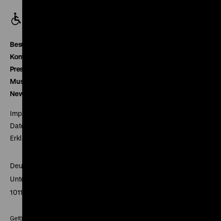
Besucherservice
Kontakt
Presse
Museumsverein
Newsletter
Impressum
Datenschutz
Erklärung digitale Barrierefreiheit
Deutsches Historisches Museum
Unter den Linden 2
10117 Berlin
Gefördert mit Mitteln des Beauftragten der Bundesregierung für