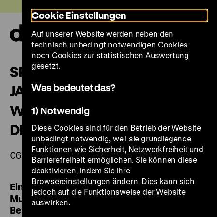
Direkt
Heute +
Cookie Einstellungen
zum
Seiteninhalt
Auf unserer Website werden neben den
springen
Navi
technisch unbedingt notwendigen Cookies
auf-
und
noch Cookies zur statistischen Auswertung
zuk
gesetzt.
SPAREN IN DER KRISE? 200
Was bedeutet das?
JAHRE KULTUR- UND
WIRTSCHAFTSGESCHICHTE
1) Notwendig
DES SPARENS
Diese Cookies sind für den Betrieb der Website
unbedingt notwendig, weil sie grundlegende
Funktionen wie Sicherheit, Netzwerkfreiheit und
06. & 07.04.2017
Barrierefreiheit ermöglichen. Sie können diese
deaktivieren, indem Sie ihre
Browsereinstellungen ändern. Dies kann sich
Eine Tagung des Deutschen Historischen
jedoch auf die Funktionsweise der Website
Museums in Zusammenarbeit mit der
auswirken.
Berliner Sparkasse