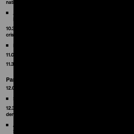
nationalsozialistische Wirtschafts- und Sozialpolitik
Johannes Bähr (Goethe-Universität Frankfurt am
Main)
10.30 British savings institutions, saving and financial
crises
Richard Roberts (King’s College London)
11.00 Diskussion
11.30 Kaffeepause
Panel 4: Gegenwart und Zukunft des Sparens
12.00 Why America spends while Europe saves: A history
Sheldon Garon (Princeton University)
12.30 Sparen und Altersvorsorge in Zeiten des
demographischen Wandels
Axel Börsch-Supan (Max-Planck-Instituts für
Sozialrecht und Sozialpolitik, München)