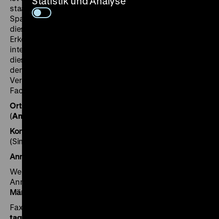
Statistik und Analyse
staatliche Sparpolitik ebenso wie für das individuelle
Sparen in Zeiten niedriger Zinsen. Betrachtet man
diese aktuellen Debatten wird schnell deutlich, dass
Erkenntnisse in Bezug auf das Sparen nur in
internationaler Perspektive zu gewinnen sind. Auf
dieser Grundlage soll die Tagung Gelegenheit bieten,
den Blick auf das Phänomen des Sparens in
Vergangenheit, Gegenwart und Zukunft durch
Fachvorträge und Diskussionen zu schärfen.
Ort:
Max Liebermann Haus, Pariser Platz 7, 10117 Berlin
(
Anfahrtsplan
)
Konferenzsprachen:
Deutsch, Englisch
(Simultandolmetscher vorhanden)
Anmeldung
Wegen der begrenzten Anzahl der Sitzplätze ist eine
Anmeldung erforderlich.
Anmeldeschluss ist der 30.
März 2017
Fax +49 (0)30 20 30 4-412
tagungsbuero
@
dhm.de