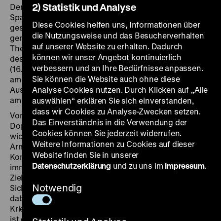
2) Statistik und Analyse
Der 200. Jahrestag der Gründung der Berliner
Sparkasse als öffentliches Unternehmen mit
Diese Cookies helfen uns, Informationen über
gesellschaftlichem Auftrag wird zum Anlass
die Nutzungsweise und das Besucherverhalten
genommen, verschiedene Aspekte rund um das
auf unserer Website zu erhalten. Dadurch
Thema Sparen im Rahmen einer Sonderausstellung
können wir unser Angebot kontinuierlich
des Deutschen Historischen Museums
verbessern und an Ihre Bedürfnisse anpassen.
(16.03.-19.08.2018) zu beleuchten. Vorbereitend findet
Sie können die Website auch ohne diese
am 6. und 7. April 2017 eine Tagung zum
Ausstellungsthema im Max Liebermann Haus direkt
Analyse Cookies nutzen. Durch Klicken auf „Alle
am Brandenburger Tor statt.
auswählen“ erklären Sie sich einverstanden,
dass wir Cookies zu Analyse-Zwecken setzen.
Von Beginn an hatte das Sparen einen
Das Einverständnis in die Verwendung der
Doppelcharakter. Zum einen war es für lange Zeit ein
Cookies können Sie jederzeit widerrufen.
wichtiges Instrument der privaten Vorsorge gegen
Weitere Informationen zu Cookies auf dieser
Armut und ein Mittel zur Finanzierung individuellen
Website finden Sie in unserer
Konsums. Zum anderen diente das Sparen aber auch
Datenschutzerklärung
und zu uns im
Impressum
.
immer wirtschafts- und sozialpolitischen
Zielsetzungen. Sparen entlastete die sozialen
Notwendig
Sicherungssysteme, disziplinierte die Sparer und half
dabei mit, wirtschaftlichen Aufschwung, aber auch
Kriege zu finanzieren. Auch mit Blick auf die Gegenwart
ist das Sparen in der Diskussion. Das gilt für die