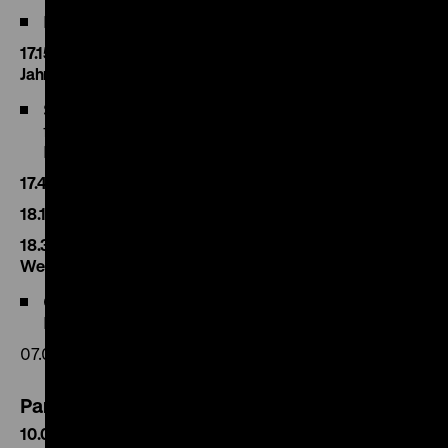
Heike Gfrereis (Universität Stuttgart)
17.15 Die Sparbewegungen im letzten Drittel des 19.
Jahrhunderts: Kinder, Schulsparkassen und Politik
Sandra Maß (Georg-Eckert-Institut, Leibniz-Institut
für internationale Schulbuchforschung,
Braunschweig)
17.45 Diskussion
18.15 Pause
18.30 Abendvortrag: Die Bedeutung des Bargelds als
Wertaufbewahrungsmittel
Carl-Ludwig Thiele (Vorstand der Deutschen
Bundesbank)
07.04.2017
Panel 3: Sparen in der Krise
10.00 Die Bedeutung des Sparens für die