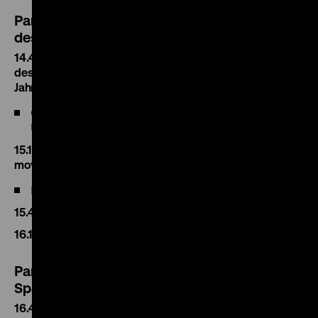
Panel 1: Wirtschafts- und Sozialgeschichte
des Sparens
14.45 Grundzüge der Sozial- und Wirtschaftsgeschichte
des Sparens und der Sparinstitutionen im 19. und 20.
Jahrhundert
Günther Schulz (Rheinische Friedrich Wilhelms-
Universität Bonn)
15.15 A penny is a very small matter – the savings
movement in the United Kingdom from Ruthwell to retail
Michael Moss (University of Northumbria)
15.45 Diskussion
16.15 Kaffeepause
Panel 2: Kultur- und Bildungsgeschichte des
Sparens
16.45 Sparen in der Literatur