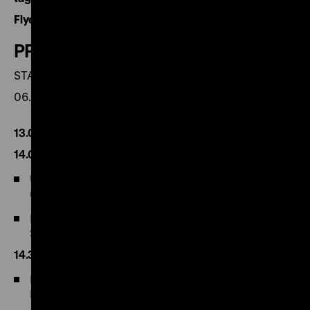
Flyer zur Tagung
PROGRAMM
STAND: 09.03.2017
06.04.2017
13.00 Get-together
14.00 Eröffnung und Begrüßung
Ulrike Kretzschmar (Präsidentin a.i., DHM, Berlin)
und
Kai Uwe Peter (Geschäftsführer
Sparkassenverband Berlin)
14.30 Einführung
Robert Muschalla (Kurator der Ausstellung, DHM,
Berlin)