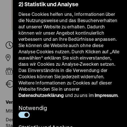
2) Statistik und Analyse
Diese Cookies helfen uns, Informationen über
die Nutzungsweise und das Besucherverhalten
auf unserer Website zu erhalten. Dadurch
können wir unser Angebot kontinuierlich
verbessern und an Ihre Bedürfnisse anpassen.
Mittwoch, 14. Dezember 2022, 18.30
Sie können die Website auch ohne diese
-
20.00 Uhr
Analyse Cookies nutzen. Durch Klicken auf „Alle
auswählen“ erklären Sie sich einverstanden,
Pei-Bau
dass wir Cookies zu Analyse-Zwecken setzen.
Das Einverständnis in die Verwendung der
Erwachsene
Cookies können Sie jederzeit widerrufen.
Weitere Informationen zu Cookies auf dieser
Eintritt frei
Website finden Sie in unserer
Datenschutzerklärung
und zu uns im
Impressum
.
Veranstaltung nachhören
Notwendig
Mit Beiträgen von
Christian Joppke
und
Miriam Rürup
Der säkularisierte Staat der Gegenwart definiert
Staatsbürgerschaft grundsätzlich ohne Ansehen der