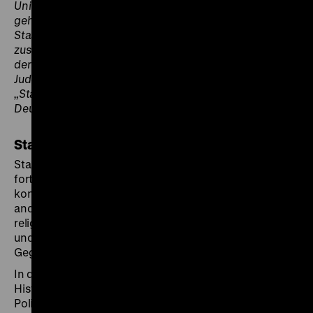
Universität Potsdam. Zu ihren Veröffentlichungen
gehören u.v.a. der Band „Ausgeschlossen.
Staatsbürgerschaft, Staatenlosigkeit und Exil“ (hrsg.
zus. mit Dörte Bischoff; Edition text + kritik 2018) und
der Beitrag „Staatsbürgerschaft von Jüdinnen und
Juden“ im
Katalog
zur Ausstellung
„Staatsbürgerschaften. Frankreich, Polen,
Deutschland seit 1789“.
Staatsbürgerschaft vs. …
Staatsbürgerschaft entwickelte und entwickelt sich
fortwährend in Auseinandersetzung mit
konkurrierenden Prinzipien der Zugehörigkeit. Welche
anderen Vorstellungen ideologischer, politischer und
religiöser Zugehörigkeit haben „Staatsbürgerschaft“
und „Staatsangehörigkeit“ in Geschichte und
Gegenwart herausgefordert und in Frage gestellt?
In der Reihe „Staatsbürgerschaft vs. …“ nehmen
Historikerinnen und Juristen,
Politikwissenschaftlerinnen und Soziologen an vier