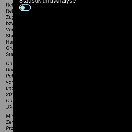
Statistik und Analyse
Religion. Das war – und ist – nicht immer so. Welche
Religionszugehörigkeiten wurden historisch im
Zugang zu staatsbürgerlichen Rechten benachteiligt
bzw. prämiert? Gibt es auch heute noch religiöse
Voraussetzungen und Folgen beim Erwerb einer
Staatsbürgerschaft oder religiöse Auffassungen und
Handlungsanleitungen, die im Gegensatz zu den
Grundsätzen der Freiheit und Gleichheit moderner
Staatsangehörigkeit stehen?
Christian Joppke ist Professor für Soziologie an der
Universität Bern und Honorarprofessor am Institut für
Politikwissenschaft der Universität Aarhus. Er ist Autor
von „Der säkulare Staat auf dem Prüfstand.
Religion
und Politik in Europa und den USA“ (Hamburger Edition
2018), „Legal Integration of Islam: A Transatlantic
Comparison“ (Harvard University Press 2013) und
„Citizenship and Immigration“ (Polity Press 2010).
Miriam Rürup ist Direktorin des Moses Mendelssohn
Zentrums für europäisch-jüdische Studien und
Professorin für europäisch-jüdische Studien an der