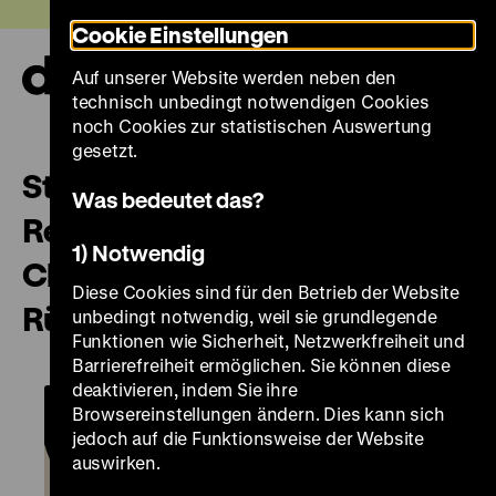
Direkt
Heute +
Cookie Einstellungen
zum
Seiteninhalt
Auf unserer Website werden neben den
springen
Navi
technisch unbedingt notwendigen Cookies
auf-
und
noch Cookies zur statistischen Auswertung
zuk
gesetzt.
Staatsangehörigkeit vs.
Was bedeutet das?
Religionszugehörigkeit: mit
1) Notwendig
Christian Joppke und Miriam
Diese Cookies sind für den Betrieb der Website
Rürup
unbedingt notwendig, weil sie grundlegende
Funktionen wie Sicherheit, Netzwerkfreiheit und
Barrierefreiheit ermöglichen. Sie können diese
deaktivieren, indem Sie ihre
Browsereinstellungen ändern. Dies kann sich
jedoch auf die Funktionsweise der Website
auswirken.