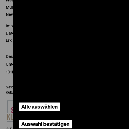
Museumsverein
Newsletter
Impressum
Datenschutz
Erklärung digitale Barrierefreiheit
Deutsches Historisches Museum
Unter den Linden 2
10117 Berlin
Gefördert mit Mitteln des Beauftragten der Bundesregierung für
Kultur und Medien
Alle auswählen
Auswahl bestätigen
© Deutsches Historisches Museum, 2026