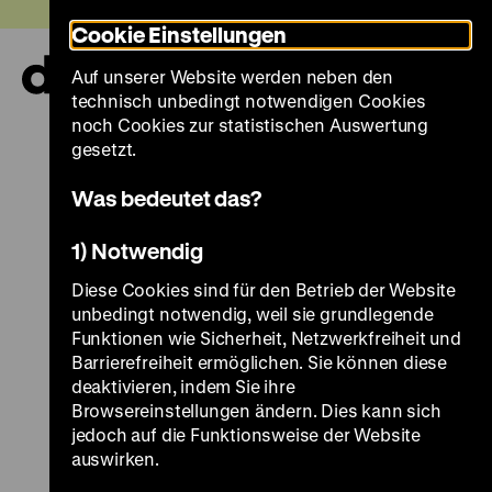
Direkt
Heute +
Cookie Einstellungen
zum
Seiteninhalt
Auf unserer Website werden neben den
springen
Navi
technisch unbedingt notwendigen Cookies
auf-
und
noch Cookies zur statistischen Auswertung
zuk
gesetzt.
Was bedeutet das?
1) Notwendig
Diese Cookies sind für den Betrieb der Website
unbedingt notwendig, weil sie grundlegende
Funktionen wie Sicherheit, Netzwerkfreiheit und
Barrierefreiheit ermöglichen. Sie können diese
deaktivieren, indem Sie ihre
Browsereinstellungen ändern. Dies kann sich
jedoch auf die Funktionsweise der Website
auswirken.