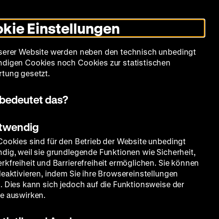
Informationen
Informationen
Suche
Heute +
Deutsch
Englisch
Zeughauskino
Dunklen
De
En
zum
zum
Modus
kie Einstellungen
Deutschen
Deutschen
umschalten
Historischen
Historischen
mm
Sammlung
Bildung
Museum
Museum
Museum
serer Website werden neben den technisch unbedingt
in
in
digen Cookies noch Cookies zur statistischen
Deutscher
Leichter
tung gesetzt.
Gebärdensprache
Sprache
bedeutet das?
otwendig
Cookies sind für den Betrieb der Website unbedingt
dig, weil sie grundlegende Funktionen wie Sicherheit,
rkfreiheit und Barrierefreiheit ermöglichen. Sie können
deaktivieren, indem Sie ihre Browsereinstellungen
. Dies kann sich jedoch auf die Funktionsweise der
e auswirken.