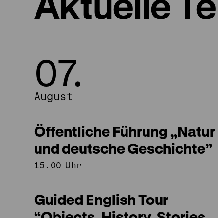
Aktuelle T
07.
07.
August
August
Öffentliche Führung „Natur
und deutsche Geschichte”
15.00 Uhr
Guided English Tour
“Objects. History. Stories.