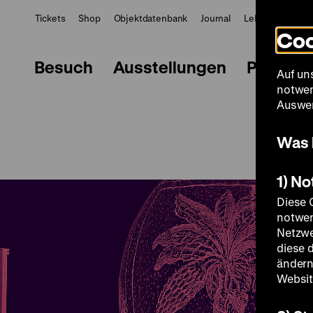
Tickets
Shop
Objektdatenbank
Journal
LeMO
ZWBE
Coo
Besuch
Ausstellungen
Progra
Auf un
notwen
s
Auswer
Was 
hes
1) N
Diese 
notwen
Netzwe
diese 
ändern
Websit