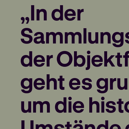
„In der
Sammlungs
der Objekt
geht es gr
um die his
Umstände 