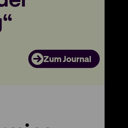
d
g“
Zum Journal