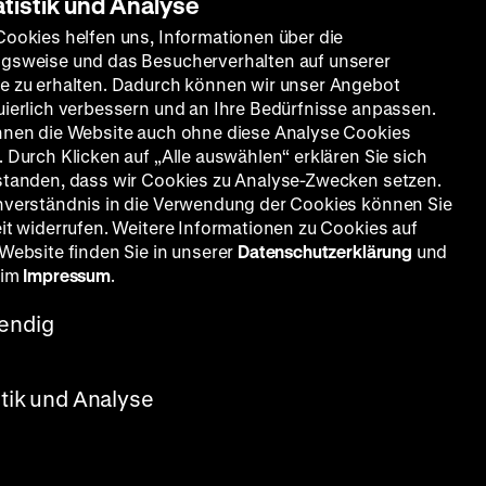
atistik und Analyse
Cookies helfen uns, Informationen über die
gsweise und das Besucherverhalten auf unserer
e zu erhalten. Dadurch können wir unser Angebot
uierlich verbessern und an Ihre Bedürfnisse anpassen.
nnen die Website auch ohne diese Analyse Cookies
Natur und deutsche Geschichte. Glaube – Biologie – Mach
 Durch Klicken auf „Alle auswählen“ erklären Sie sich
standen, dass wir Cookies zu Analyse-Zwecken setzen.
14. November 2025 bis 18. Oktober 2026
nverständnis in die Verwendung der Cookies können Sie
eit widerrufen. Weitere Informationen zu Cookies auf
 Website finden Sie in unserer
Datenschutzerklärung
und
 im
Impressum
.
endig
stik und Analyse