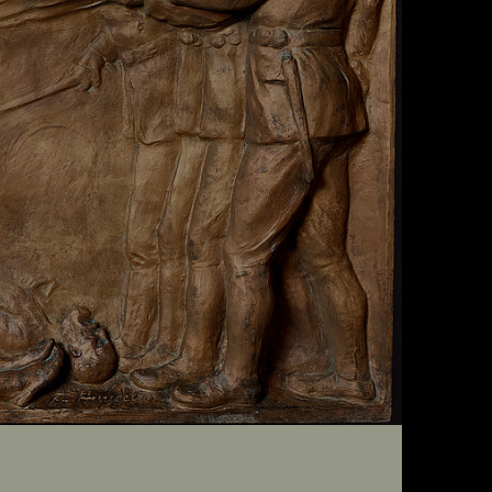
1
O
o