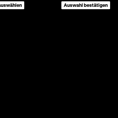
 auswählen
Auswahl bestätigen
 Baumaßnahmen geschlossen.
weiterhin geöffnet.