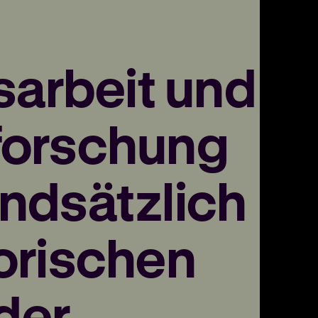
arbeit und
forschung
undsätzlich
0
torischen
F
d
der
U