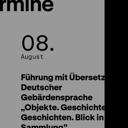
ermine
08.
08.
August
August
Führung mit Übersetzung i
Deutscher
Gebärdensprache
„Objekte. Geschichte.
Geschichten. Blick in die
Sammlung”