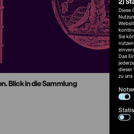
2) St
Diese 
Nutzun
Websit
kontin
Sie kö
nutzen.
einver
Das Ei
jederz
dieser
zu uns
n. Blick in die Sammlung
Notw
Stati