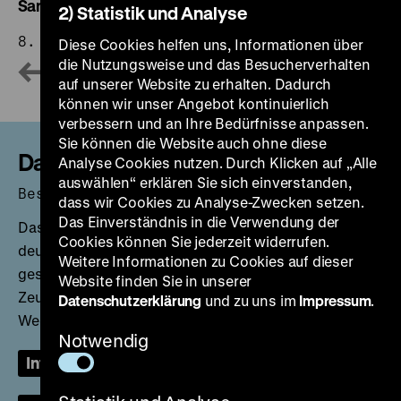
Sammlung
2) Statistik und Analyse
8. Mai 2026 bis 31. Oktober 2027
Diese Cookies helfen uns, Informationen über
die Nutzungsweise und das Besucherverhalten
auf unserer Website zu erhalten. Dadurch
können wir unser Angebot kontinuierlich
verbessern und an Ihre Bedürfnisse anpassen.
Sie können die Website auch ohne diese
Das Zeughaus wird modernisiert
Analyse Cookies nutzen. Durch Klicken auf „Alle
auswählen“ erklären Sie sich einverstanden,
Besuchen Sie uns im Pei-Bau!
dass wir Cookies zu Analyse-Zwecken setzen.
Das Einverständnis in die Verwendung der
Das Zeughaus und die Überblicksausstellung zur
Cookies können Sie jederzeit widerrufen.
deutschen Geschichte sind wegen Baumaßnahmen
Weitere Informationen zu Cookies auf dieser
geschlossen. Während der Schließung des
Website finden Sie in unserer
Zeughauses bleibt der Pei-Bau mit
Datenschutzerklärung
und zu uns im
Impressum
.
Wechselausstellungen weiterhin geöffnet.
Notwendig
Informationen zum Besuch