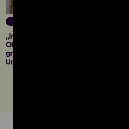
27.07.2026
Inside DHM
„In der Sammlungsarbeit und der
Objektforschung geht es
grundsätzlich um die historischen
Umstände der Entstehung“
Zum Journal