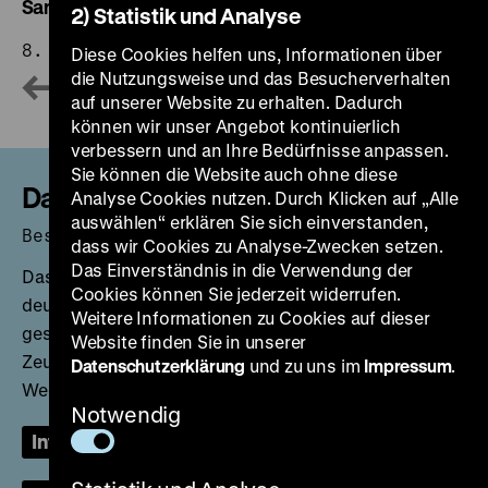
Sammlung
2) Statistik und Analyse
8. Mai 2026 bis 31. Oktober 2027
Diese Cookies helfen uns, Informationen über
die Nutzungsweise und das Besucherverhalten
auf unserer Website zu erhalten. Dadurch
können wir unser Angebot kontinuierlich
verbessern und an Ihre Bedürfnisse anpassen.
Sie können die Website auch ohne diese
Das Zeughaus wird modernisiert
Analyse Cookies nutzen. Durch Klicken auf „Alle
auswählen“ erklären Sie sich einverstanden,
Besuchen Sie uns im Pei-Bau!
dass wir Cookies zu Analyse-Zwecken setzen.
Das Einverständnis in die Verwendung der
Das Zeughaus und die Überblicksausstellung zur
Cookies können Sie jederzeit widerrufen.
deutschen Geschichte sind wegen Baumaßnahmen
Weitere Informationen zu Cookies auf dieser
geschlossen. Während der Schließung des
Website finden Sie in unserer
Zeughauses bleibt der Pei-Bau mit
Datenschutzerklärung
und zu uns im
Impressum
.
Wechselausstellungen weiterhin geöffnet.
Notwendig
Informationen zum Besuch