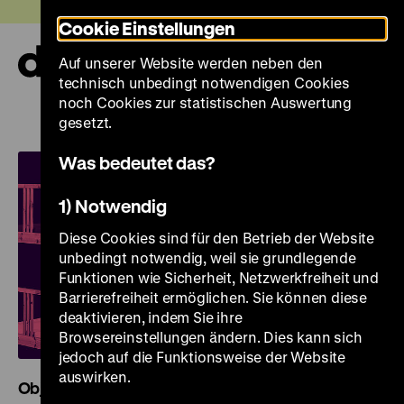
Direkt
Heute +
Cookie Einstellungen
zum
Seiteninhalt
Auf unserer Website werden neben den
springen
Navi
technisch unbedingt notwendigen Cookies
auf-
und
noch Cookies zur statistischen Auswertung
Deutsches
zuk
gesetzt.
Historisches
Was bedeutet das?
Museum
1) Notwendig
Diese Cookies sind für den Betrieb der Website
unbedingt notwendig, weil sie grundlegende
Funktionen wie Sicherheit, Netzwerkfreiheit und
Barrierefreiheit ermöglichen. Sie können diese
deaktivieren, indem Sie ihre
Browsereinstellungen ändern. Dies kann sich
jedoch auf die Funktionsweise der Website
auswirken.
Objekte. Geschichte. Geschichten. Blick in die