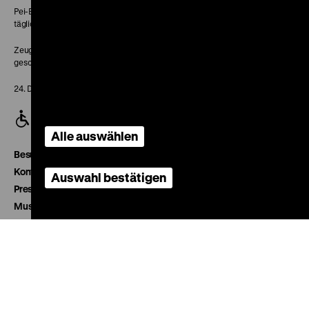
Pei-Bau:
täglich 10-18 Uhr
Zeughaus:
geschlossen
24. Dezember geschlossen
Alle auswählen
Besucherservice
Kontakt
Auswahl bestätigen
Presse
Museumsverein
Newsletter
Impressum
Datenschutz
Erklärung digitale Barrierefreiheit