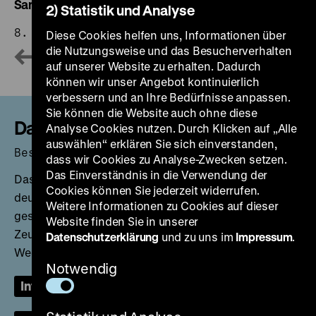
Sammlung
2) Statistik und Analyse
8. Mai 2026 bis 31. Oktober 2027
Diese Cookies helfen uns, Informationen über
die Nutzungsweise und das Besucherverhalten
auf unserer Website zu erhalten. Dadurch
können wir unser Angebot kontinuierlich
verbessern und an Ihre Bedürfnisse anpassen.
Sie können die Website auch ohne diese
Das Zeughaus wird modernisiert
Analyse Cookies nutzen. Durch Klicken auf „Alle
auswählen“ erklären Sie sich einverstanden,
Besuchen Sie uns im Pei-Bau!
dass wir Cookies zu Analyse-Zwecken setzen.
Das Einverständnis in die Verwendung der
Das Zeughaus und die Überblicksausstellung zur
Cookies können Sie jederzeit widerrufen.
deutschen Geschichte sind wegen Baumaßnahmen
Weitere Informationen zu Cookies auf dieser
geschlossen. Während der Schließung des
Website finden Sie in unserer
Zeughauses bleibt der Pei-Bau mit
Datenschutzerklärung
und zu uns im
Impressum
.
Wechselausstellungen weiterhin geöffnet.
Notwendig
Informationen zum Besuch