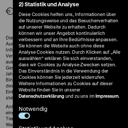
Hörführung (pro Person, zzgl. Eintritt)
3,00 €
,
2) Statistik und Analyse
Hörführung Familienpreis (max. 4 Geräte: 2
Erwachsene, 2 Kinder/Jugendliche, zzgl. Eintritt)
Diese Cookies helfen uns, Informationen über
6,00 €
die Nutzungsweise und das Besucherverhalten
auf unserer Website zu erhalten. Dadurch
können wir unser Angebot kontinuierlich
Die Hörführung bietet in einem Rundgang durch alle
verbessern und an Ihre Bedürfnisse anpassen.
Ausstellungsräume zu ausgewählten Objekten
Sie können die Website auch ohne diese
Informationen, Blicke hinter die Kulissen und
Analyse Cookies nutzen. Durch Klicken auf „Alle
Vertiefungsmöglichkeiten. Vorgestellt werden in
auswählen“ erklären Sie sich einverstanden,
ausgewählten Beispielen die Beziehungen zwischen
dass wir Cookies zu Analyse-Zwecken setzen.
Gesellschaften und ihren Naturvorstellungen in 800
Das Einverständnis in die Verwendung der
Jahren deutscher Geschichte: von Hildegard von
Cookies können Sie jederzeit widerrufen.
Bingen bis zur Anti-Atomkraft-Bewegung. Mitglieder
Weitere Informationen zu Cookies auf dieser
des Ausstellungsteams gewähren zudem spannende
Website finden Sie in unserer
Einblicke in die Konzeption und Gestaltung oder
Datenschutzerklärung
und zu uns im
Impressum
.
stellen eines ihrer Lieblingsobjekte vor.
Anhand von 22 historischen Beispielen, jeweils
Notwendig
eingeleitet durch Abbildungen einer Pflanze oder eines
Tieres, zeigt die Ausstellung die überraschenden
Wandlungen des Naturverständnisses. Gemälde,