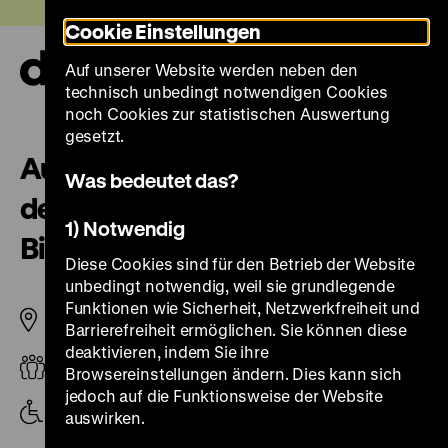
Direkt
Heute +
Cookie Einstellungen
zum
Seiteninhalt
Auf unserer Website werden neben den
springen
Navi
technisch unbedingt notwendigen Cookies
auf-
und
noch Cookies zur statistischen Auswertung
zuk
gesetzt.
Audioführung „Natur und
Was bedeutet das?
deutsche Geschichte. Glaube –
1) Notwendig
Biologie – Macht“
Diese Cookies sind für den Betrieb der Website
unbedingt notwendig, weil sie grundlegende
Funktionen wie Sicherheit, Netzwerkfreiheit und
Pei-Bau
Barrierefreiheit ermöglichen. Sie können diese
deaktivieren, indem Sie ihre
Barrierefrei, Erwachsene
Browsereinstellungen ändern. Dies kann sich
jedoch auf die Funktionsweise der Website
Angebot mit Objektbeschreibung
auswirken.