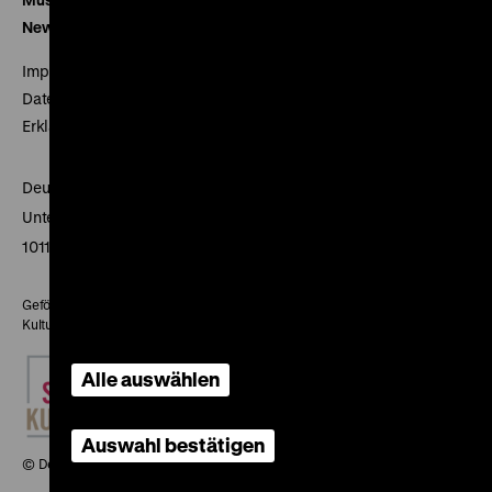
Newsletter
Impressum
Datenschutz
Erklärung digitale Barrierefreiheit
Deutsches Historisches Museum
Unter den Linden 2
10117 Berlin
Gefördert mit Mitteln des Beauftragten der Bundesregierung für
Kultur und Medien
Alle auswählen
Auswahl bestätigen
© Deutsches Historisches Museum, 2026