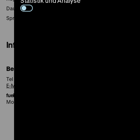
Statistik und Analyse
Dauer: 75 Minuten
Sprachen: Deutsch, weitere Sprachen auf Anfrage
Informationen und Buchung
Besucherservice
Tel +49 30 20304-750
E-Mail
fuehrung@dhm.de
Montag bis Freitag 9-16 Uhr