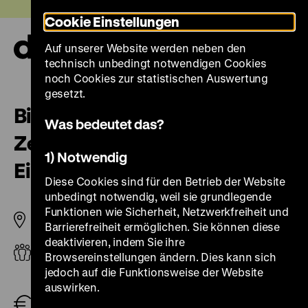
Direkt
Heute +
Cookie Einstellungen
zum
Seiteninhalt
Auf unserer Website werden neben den
springen
Navi
technisch unbedingt notwendigen Cookies
auf-
und
noch Cookies zur statistischen Auswertung
zuk
gesetzt.
Biodiversität im Wandel der
Was bedeutet das?
Zeit. Die Menschen und ihr
1) Notwendig
Einfluss auf die Natur
Diese Cookies sind für den Betrieb der Website
unbedingt notwendig, weil sie grundlegende
Funktionen wie Sicherheit, Netzwerkfreiheit und
Pei-Bau
Barrierefreiheit ermöglichen. Sie können diese
deaktivieren, indem Sie ihre
Erwachsene, Sekundarstufe I, Sekundarstufe II
Browsereinstellungen ändern. Dies kann sich
jedoch auf die Funktionsweise der Website
Schulklassen (pro Schüler*in und Eintritt im
auswirken.
Klassenverband frei)
1,00 €
, Gruppe (max. 25