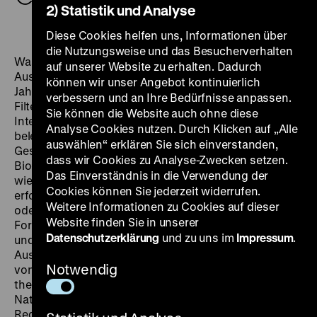
Personen, zzgl. Eintritt)
75,00 €
, Gruppe (bis 10
2) Statistik und Analyse
Personen, zzgl. Eintritt)
30,00 €
Diese Cookies helfen uns, Informationen über
die Nutzungsweise und das Besucherverhalten
Was hat Erzabbau mit Forstwirtschaft zu tun? Welche
auf unserer Website zu erhalten. Dadurch
Auswirkungen hatte die Rheinbegradigung im 19.
können wir unser Angebot kontinuierlich
Jahrhundert? Wie unterstützte ein Wal den Einbau von
verbessern und an Ihre Bedürfnisse anpassen.
Filteranlagen in Fabrikanlagen? Anlässlich des
Sie können die Website auch ohne diese
Internationalen Tages der Biologischen Vielfalt
Analyse Cookies nutzen. Durch Klicken auf „Alle
beleuchtet der Rundgang durch 800 Jahre deutscher
auswählen“ erklären Sie sich einverstanden,
Geschichte, wie menschliche Aktivitäten Natur und
dass wir Cookies zu Analyse-Zwecken setzen.
Biodiversität veränderten. An ausgewählten Objekten
Das Einverständnis in die Verwendung der
wie der Kartoffel aus Gips, Dokumenten über eine
Cookies können Sie jederzeit widerrufen.
erfolgreiche Allmende am Bodensee, einem Motorrad
Weitere Informationen zu Cookies auf dieser
oder einem Modell eines Schaufelbaggers werden
Website finden Sie in unserer
Formen der Landnutzung, wirtschaftliche Interessen
Datenschutzerklärung
und zu uns im
Impressum
.
und technische Entwicklungen vorgestellt sowie deren
Auswirkungen auf Lebensräume eingeordnet. Der Blick
Notwendig
von Gesellschaften auf die Natur wird ebenso
thematisiert wie die Schutzmaßnahmen und die
Naturideologien in den jeweiligen politischen
Regierungssystemen.