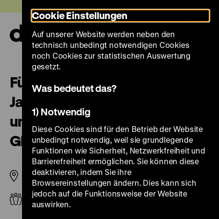
Direkt
Heute +
Cookie Einstellungen
zum
Seiteninhalt
Auf unserer Website werden neben den
springen
Navi
technisch unbedingt notwendigen Cookies
auf-
und
noch Cookies zur statistischen Auswertung
zuk
gesetzt.
Führung für Schulklassen,
Was bedeutet das?
Jahrgangsstufe 11-13 „Natur
1) Notwendig
und deutsche Geschichte.
Diese Cookies sind für den Betrieb der Website
Glaube – Biologie – Macht“
unbedingt notwendig, weil sie grundlegende
Funktionen wie Sicherheit, Netzwerkfreiheit und
Barrierefreiheit ermöglichen. Sie können diese
deaktivieren, indem Sie ihre
Pei-Bau
Browsereinstellungen ändern. Dies kann sich
jedoch auf die Funktionsweise der Website
Sekundarstufe II
auswirken.