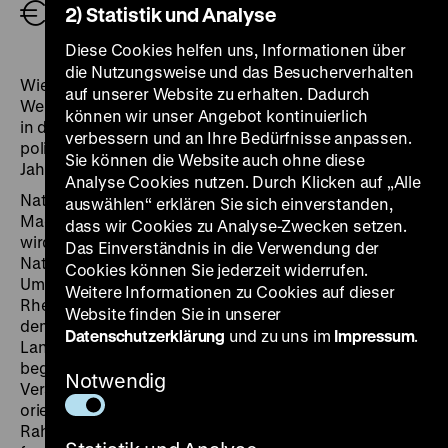
Schulklassen (pro Schüler*in und Eintritt im
2) Statistik und Analyse
Klassenverband frei)
1,00 €
Diese Cookies helfen uns, Informationen über
die Nutzungsweise und das Besucherverhalten
Wie entstanden erste Umweltverträge im Mittelalter?
auf unserer Website zu erhalten. Dadurch
Welche Spuren hinterließ der frühneuzeitliche Bergbau
können wir unser Angebot kontinuierlich
in der Landschaft? Wie prägte das Naturverständnis
verbessern und an Ihre Bedürfnisse anpassen.
politische Diskurse und Entwicklungen im 20.
Sie können die Website auch ohne diese
Jahrhundert?
Analyse Cookies nutzen. Durch Klicken auf „Alle
Natur war immer auch ein Verhandlungsraum für
auswählen“ erklären Sie sich einverstanden,
Macht, Glaube und Politik. In der dialogischen Führung
dass wir Cookies zu Analyse-Zwecken setzen.
wird anhand von Originalobjekten gezeigt, wie sich
Das Einverständnis in die Verwendung der
Naturbilder über die Jahrhunderte gewandelt und der
Cookies können Sie jederzeit widerrufen.
Umgang mit der Umwelt sich verändert hat. Pläne zur
Weitere Informationen zu Cookies auf dieser
Rheinbegradigung, Lieder- und Märchenbücher aus
Website finden Sie in unserer
dem 19. Jahrhundert, historische
Datenschutzerklärung
und zu uns im
Impressum
.
Landschaftsdarstellungen und Protestmaterialien der
beginnenden Anti-Atomkraftbewegung machen die
Notwendig
Veränderungen konkret sichtbar. Die Führung
orientiert sich am Berliner und Brandenburger
Rahmenlehrplan. Schwerpunkte können vorab