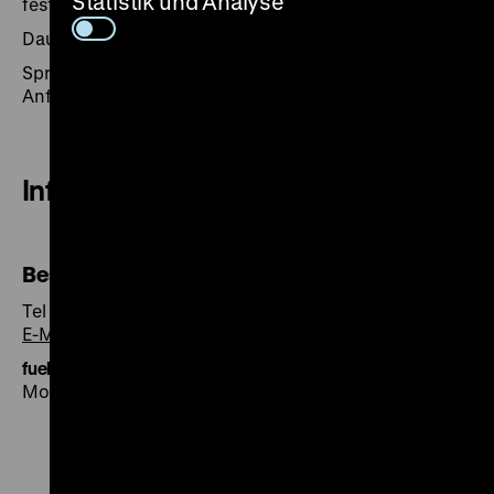
Statistik und Analyse
festgelegt werden.
Dauer: 60 Minuten
Sprachen: Deutsch, Englisch, weitere Sprachen auf
Anfrage
Informationen und Buchung
Besucherservice
Tel +49 30 20304-750
E-Mail
fuehrung@dhm.de
Montag bis Freitag 9-16 Uhr