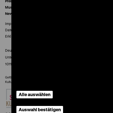
Presse
Museumsverein
Newsletter
Impressum
Datenschutz
Erklärung digitale Barrierefreiheit
Deutsches Historisches Museum
Unter den Linden 2
10117 Berlin
Gefördert mit Mitteln des Beauftragten der Bundesregierung für
Kultur und Medien
Alle auswählen
Auswahl bestätigen