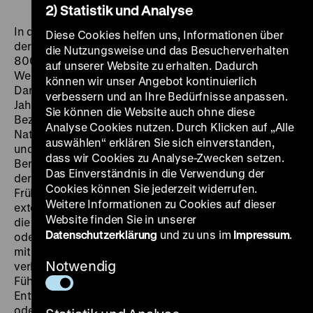
2) Statistik und Analyse
In dem Rundgang durch alle Ausstellungsräume wird
Diese Cookies helfen uns, Informationen über
der Naturbegriff anhand ausgewählter Objekte aus
die Nutzungsweise und das Besucherverhalten
800 Jahren deutscher Geschichte thematisiert: Vom
auf unserer Website zu erhalten. Dadurch
Weltenei über den Wolf bis hin zu bildlichen
können wir unser Angebot kontinuierlich
Darstellungen zerstörter Landschaften des 20.
verbessern und an Ihre Bedürfnisse anpassen.
Jahrhunderts. Wie haben die wechselhaften
Sie können die Website auch ohne diese
Beziehungen zwischen Gesellschaften und ihren
Analyse Cookies nutzen. Durch Klicken auf „Alle
Naturvorstellungen über Jahrhunderte Glaube, Leben
auswählen“ erklären Sie sich einverstanden,
und Politik geprägt? Die Visionärin und
dass wir Cookies zu Analyse-Zwecken setzen.
Benediktinernonne Hildegard von Bingen etwa sah in
Das Einverständnis in die Verwendung der
der Natur eine göttliche Kraft, die „viriditas“. In der
Cookies können Sie jederzeit widerrufen.
Frühen Neuzeit begannen Gesellschaften mit einer
Weitere Informationen zu Cookies auf dieser
extensiven Nutzung der Naturschätze und veränderten
Website finden Sie in unserer
die Umwelt nachhaltig. Wie Regierungen, politische
Datenschutzerklärung
und zu uns im
Impressum
.
oder religiöse Bewegungen Natur definieren, wie sie
mit ihr umgehen und welche Vorstellungen sie damit
Notwendig
verbinden, unterliegt einem ständigen Wandel. Die
Führung bietet vielfältige Einblicke auf Ereignisse und
Entwicklungen, in denen der Naturbegriff verändert
oder geprägt wurde.