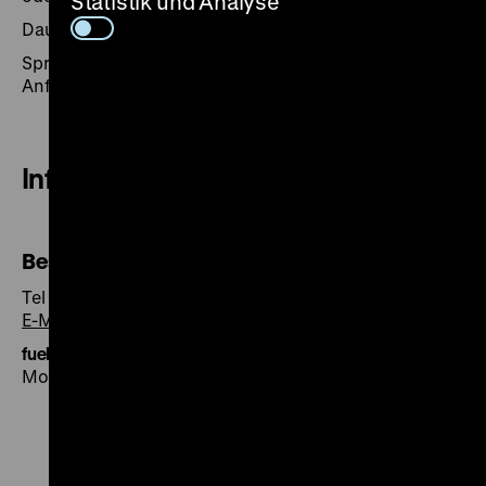
Statistik und Analyse
Dauer: 60 Minuten
Sprachen: Deutsch, Englisch, weitere Sprachen auf
Anfrage
Informationen und Buchung
Besucherservice
Tel +49 30 20304-750
E-Mail
fuehrung@dhm.de
Montag bis Freitag 9-16 Uhr