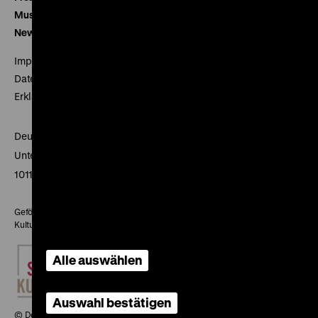
Museumsverein
Newsletter
Impressum
Datenschutz
Erklärung digitale Barrierefreiheit
Deutsches Historisches Museum
Unter den Linden 2
10117 Berlin
Gefördert mit Mitteln des Beauftragten der Bundesregierung für
Kultur und Medien
Alle auswählen
Auswahl bestätigen
© Deutsches Historisches Museum, 2026