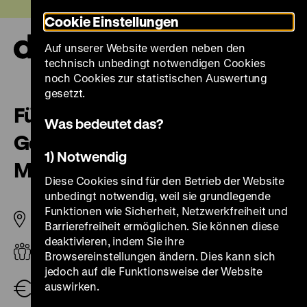
Direkt
Heute +
Cookie Einstellungen
zum
Seiteninhalt
Auf unserer Website werden neben den
springen
Navi
technisch unbedingt notwendigen Cookies
auf-
und
noch Cookies zur statistischen Auswertung
zuk
gesetzt.
Führung „Natur und deutsche
Was bedeutet das?
Geschichte. Glaube – Biologie –
1) Notwendig
Macht“
Diese Cookies sind für den Betrieb der Website
unbedingt notwendig, weil sie grundlegende
Funktionen wie Sicherheit, Netzwerkfreiheit und
Pei-Bau
Barrierefreiheit ermöglichen. Sie können diese
deaktivieren, indem Sie ihre
Erwachsene
Browsereinstellungen ändern. Dies kann sich
jedoch auf die Funktionsweise der Website
Gruppe (max. 25 Personen, zzgl. Eintritt)
75,00 €
,
auswirken.
Gruppe (bis 10 Personen, zzgl. Eintritt)
30,00 €