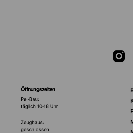
Z
u
I
Öffnungszeiten
Pei-Bau:
S
täglich 10-18 Uhr
Zeughaus:
geschlossen