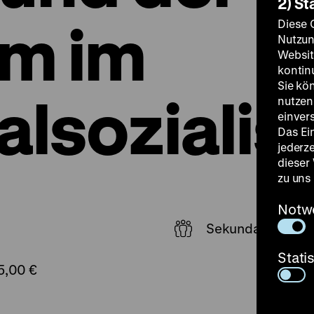
2) St
lm im
Diese 
Nutzun
Websit
kontin
Sie kö
alsoziali
nutzen.
einver
Das Ei
jederz
dieser
zu uns
Notw
Sekundarstufe II
Stati
5,00 €