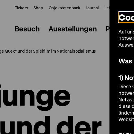
Tickets
Shop
Objektdatenbank
Journal
LeMO
ZWBE
Coo
Besuch
Ausstellungen
Progra
Auf un
notwen
Auswer
nge Quex“ und der Spielfilm im Nationalsozialismus
Was 
1) N
rjunge
Diese 
notwen
Netzwe
diese 
und der
ändern
Websit