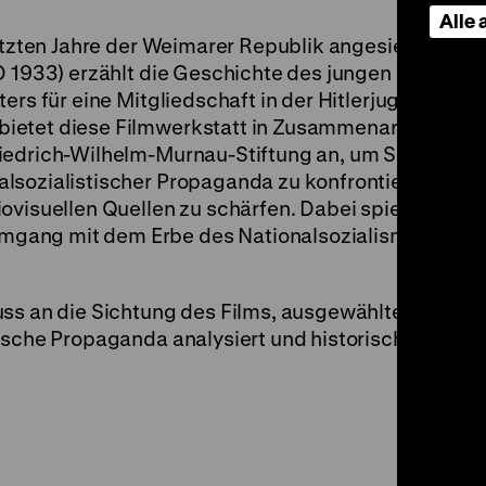
Alle
letzten Jahre der Weimarer Republik angesiedelte
D 1933) erzählt die Geschichte des jungen Lehrlings 
ers für eine Mitgliedschaft in der Hitlerjugend ents
ietet diese Filmwerkstatt in Zusammenarbeit dem
iedrich-Wilhelm-Murnau-Stiftung an, um Schülerin
lsozialistischer Propaganda zu konfrontieren und 
ovisuellen Quellen zu schärfen. Dabei spielt die Fr
gang mit dem Erbe des Nationalsozialismus eine
uss an die Sichtung des Films, ausgewählte Filmse
ische Propaganda analysiert und historisch