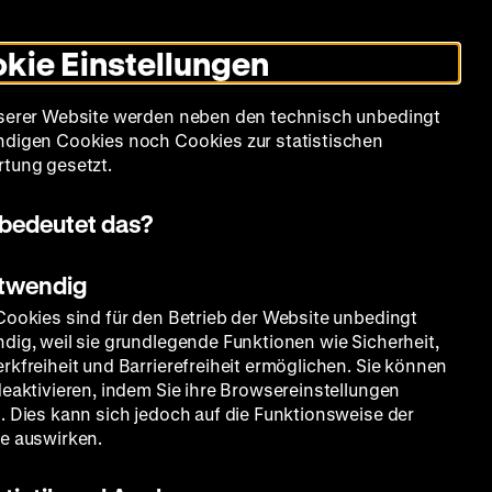
Informationen
Informationen
Suche
Heute +
Deutsch
Englisch
Zeughauskino
Dunklen
De
En
zum
zum
Modus
kie Einstellungen
Deutschen
Deutschen
umschalten
Historischen
Historischen
mm
Sammlung
Bildung
Museum
Museum
Museum
serer Website werden neben den technisch unbedingt
in
in
digen Cookies noch Cookies zur statistischen
Deutscher
Leichter
tung gesetzt.
Gebärdensprache
Sprache
bedeutet das?
otwendig
Cookies sind für den Betrieb der Website unbedingt
dig, weil sie grundlegende Funktionen wie Sicherheit,
rkfreiheit und Barrierefreiheit ermöglichen. Sie können
deaktivieren, indem Sie ihre Browsereinstellungen
. Dies kann sich jedoch auf die Funktionsweise der
e auswirken.