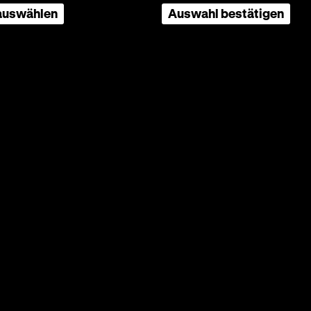
 auswählen
Auswahl bestätigen
Heini,
cheidet.
nen und
ihren
age nach
quenzen