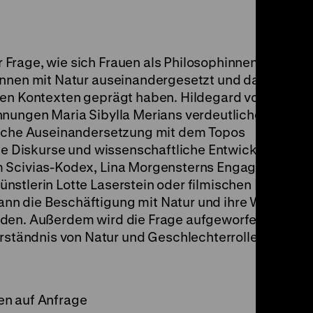
Frage, wie sich Frauen als Philosophinnen, Künstle
innen mit Natur auseinandergesetzt und das
hen Kontexten geprägt haben. Hildegard von Bingen
hnungen Maria Sibylla Merians verdeutlichen als
bliche Auseinandersetzung mit dem Topos
elle Diskurse und wissenschaftliche Entwicklungen 
m Scivias-Kodex, Lina Morgensterns Engagement fü
nstlerin Lotte Laserstein oder filmischen Dokumen
nn die Beschäftigung mit Natur und ihre Wechselw
den. Außerdem wird die Frage aufgeworfen, ob es 
ändnis von Natur und Geschlechterrollenbildern g
en auf Anfrage