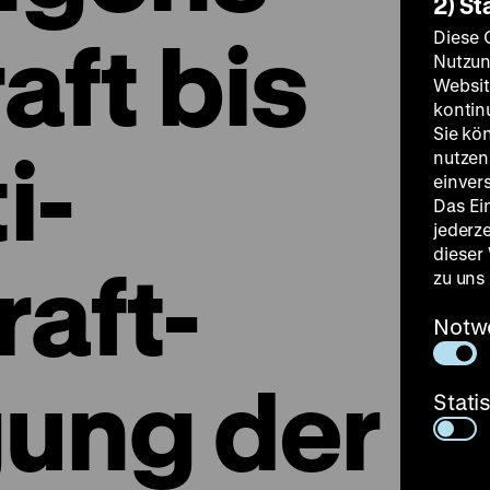
2) St
aft bis
Diese 
Nutzun
Websit
kontin
Sie kö
i-
nutzen.
einver
Das Ei
jederz
dieser
aft-
zu uns
Notw
ung der
Stati