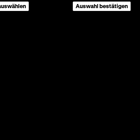
 auswählen
Auswahl bestätigen
ndarstufe I, Sekundarstufe II