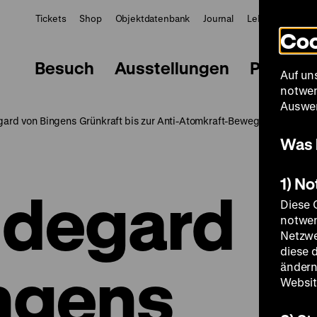
Tickets
Shop
Objektdatenbank
Journal
LeMO
ZWBE
Coo
Besuch
Ausstellungen
Progra
Auf un
notwen
Auswer
gard von Bingens Grünkraft bis zur Anti-Atomkraft-Bewegung der Fra
Was 
1) N
ldegard
Diese 
notwen
Netzwe
diese 
ngens
ändern
Websit