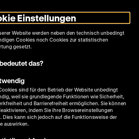
Informationen
Informationen
Suche
Heute +
Deutsch
Englisch
Zeughauskino
Dunklen
De
En
zum
zum
Modus
kie Einstellungen
Deutschen
Deutschen
umschalten
Historischen
Historischen
mm
Sammlung
Bildung
Museum
Museum
Museum
serer Website werden neben den technisch unbedingt
in
in
digen Cookies noch Cookies zur statistischen
Deutscher
Leichter
tung gesetzt.
Gebärdensprache
Sprache
uen von Wyhl
bedeutet das?
otwendig
Cookies sind für den Betrieb der Website unbedingt
dig, weil sie grundlegende Funktionen wie Sicherheit,
rkfreiheit und Barrierefreiheit ermöglichen. Sie können
deaktivieren, indem Sie ihre Browsereinstellungen
. Dies kann sich jedoch auf die Funktionsweise der
e auswirken.