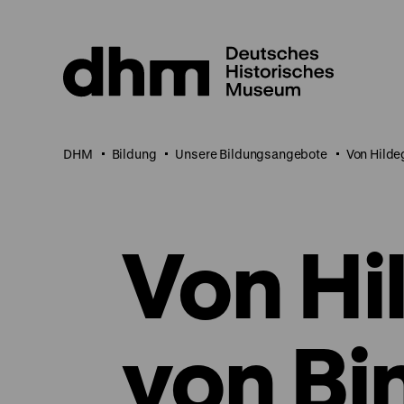
Direkt
zum
Seiteninhalt
springen
DHM
Bildung
Unsere Bildungsangebote
Von Hilde
Von Hi
von Bi