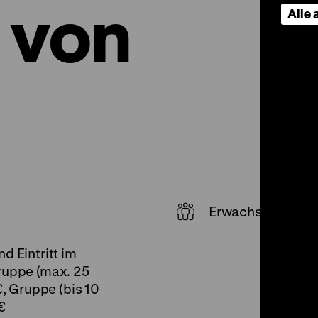
 von
Alle
Erwachsene, Seku
d Eintritt im
ruppe (max. 25
€
, Gruppe (bis 10
€