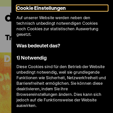
Direkt
Heute +
Cookie Einstellungen
zum
Seiteninhalt
Auf unserer Website werden neben den
springen
Navi
technisch unbedingt notwendigen Cookies
auf-
und
noch Cookies zur statistischen Auswertung
zuk
gesetzt.
Trailer
Was bedeutet das?
1) Notwendig
Diese Cookies sind für den Betrieb der Website
unbedingt notwendig, weil sie grundlegende
Funktionen wie Sicherheit, Netzwerkfreiheit und
Barrierefreiheit ermöglichen. Sie können diese
Play
deaktivieren, indem Sie ihre
Browsereinstellungen ändern. Dies kann sich
jedoch auf die Funktionsweise der Website
auswirken.