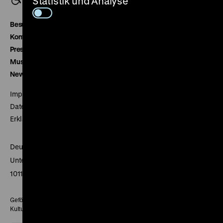
Statistik und Analyse
Besucherservice
Kontakt
Presse
Museumsverein
Newsletter
Impressum
Datenschutz
Erklärung digitale Barrierefreiheit
Deutsches Historisches Museum
Unter den Linden 2
10117 Berlin
Gefördert mit Mitteln des Beauftragten der Bundesregierung für
Kultur und Medien