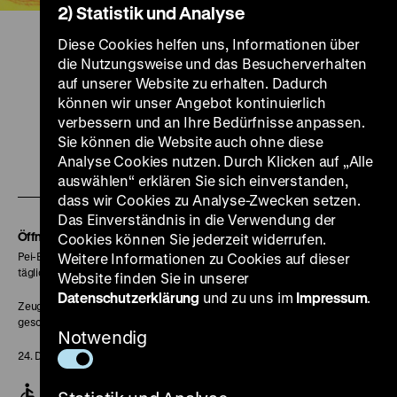
2) Statistik und Analyse
Diese Cookies helfen uns, Informationen über
die Nutzungsweise und das Besucherverhalten
auf unserer Website zu erhalten. Dadurch
können wir unser Angebot kontinuierlich
Zu
Zu
Zu
Zu
Zu
verbessern und an Ihre Bedürfnisse anpassen.
unserer
unserer
unserer
unserer
unser
Sie können die Website auch ohne diese
Zu
Instagram
YouTube
Facebook
LinkedIn
Spoti
Analyse Cookies nutzen. Durch Klicken auf „Alle
auswählen“ erklären Sie sich einverstanden,
unserer
Seite
Seite
Seite
Seite
Seite
dass wir Cookies zu Analyse-Zwecken setzen.
Soundcloud
Das Einverständnis in die Verwendung der
Seite
Öffnungszeiten
Cookies können Sie jederzeit widerrufen.
Pei-Bau:
Weitere Informationen zu Cookies auf dieser
täglich 10-18 Uhr
Website finden Sie in unserer
Datenschutzerklärung
und zu uns im
Impressum
.
Zeughaus:
geschlossen
Notwendig
24. Dezember geschlossen