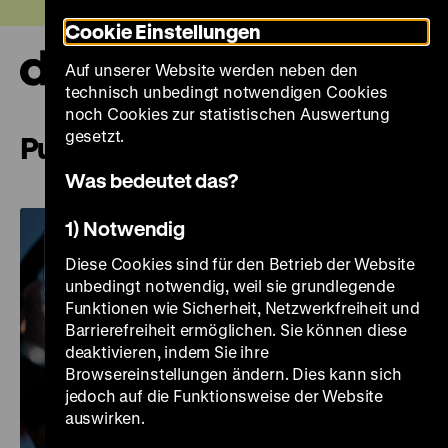
Direkt
Heute +
Cookie Einstellungen
zum
Seiteninhalt
Auf unserer Website werden neben den
springen
Navi
technisch unbedingt notwendigen Cookies
auf-
und
noch Cookies zur statistischen Auswertung
zuk
gesetzt.
Publikationen
Was bedeutet das?
1) Notwendig
Diese Cookies sind für den Betrieb der Website
unbedingt notwendig, weil sie grundlegende
Funktionen wie Sicherheit, Netzwerkfreiheit und
Barrierefreiheit ermöglichen. Sie können diese
deaktivieren, indem Sie ihre
Browsereinstellungen ändern. Dies kann sich
jedoch auf die Funktionsweise der Website
auswirken.