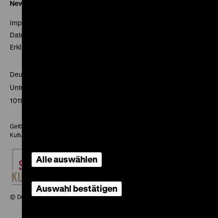
Newsletter
Impressum
Datenschutz
Erklärung digitale Barrierefreiheit
Deutsches Historisches Museum
Unter den Linden 2
10117 Berlin
Gefördert mit Mitteln des Beauftragten der Bundesregierung für
Kultur und Medien
Alle auswählen
Auswahl bestätigen
© Deutsches Historisches Museum, 2026