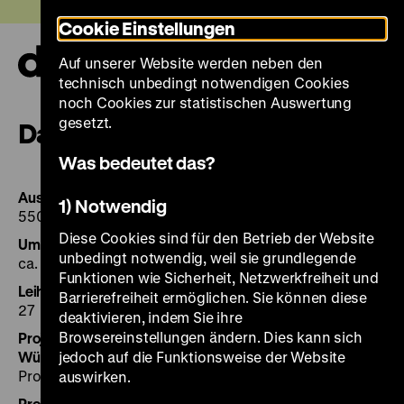
Direkt
Heute +
Cookie Einstellungen
zum
Seiteninhalt
Auf unserer Website werden neben den
springen
Navi
technisch unbedingt notwendigen Cookies
auf-
und
noch Cookies zur statistischen Auswertung
zuk
gesetzt.
Daten und Fakten
Was bedeutet das?
Ausstellungsfläche
1) Notwendig
550 m²
Diese Cookies sind für den Betrieb der Website
Umfang der Ausstellung
unbedingt notwendig, weil sie grundlegende
ca. 220 Exponate
Funktionen wie Sicherheit, Netzwerkfreiheit und
Leihgeber
Barrierefreiheit ermöglichen. Sie können diese
27
deaktivieren, indem Sie ihre
Browsereinstellungen ändern. Dies kann sich
Projektleitung, Haus der Geschichte Baden-
Württemberg
jedoch auf die Funktionsweise der Website
Prof. Dr. Paula Lutum-Lenger
auswirken.
Projektleitung, Deutsches Historisches Museum