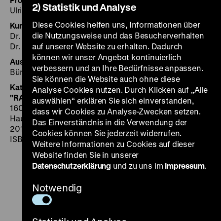
2) Statistik und Analyse
Ulrike Kretzschmar
Diese Cookies helfen uns, Informationen über
Kuratoren, Haus der Geschichte Baden-Württemberg
die Nutzungsweise und das Besucherverhalten
Dr. Sabrina Müller
Dr. Rainer Schimpf
auf unserer Website zu erhalten. Dadurch
können wir unser Angebot kontinuierlich
Ausstellungsarchitektur
verbessern und an Ihre Bedürfnisse anpassen.
Büroberlin, Ruth Schroers
Sie können die Website auch ohne diese
Katalog
Analyse Cookies nutzen. Durch Klicken auf „Alle
"RAF – Terror im Südwesten"
auswählen“ erklären Sie sich einverstanden,
160 Seiten, 19,90 €
dass wir Cookies zu Analyse-Zwecken setzen.
Haus der Geschichte Baden-Württemberg, Stuttgart,
Das Einverständnis in die Verwendung der
2013
Cookies können Sie jederzeit widerrufen.
ISBN 978-3-933726-45-2
Weitere Informationen zu Cookies auf dieser
Website finden Sie in unserer
Datenschutzerklärung
und zu uns im
Impressum
.
Notwendig
Zu
Zu
Zu
Zu
Zu
unserer
unserer
unserer
unserer
unser