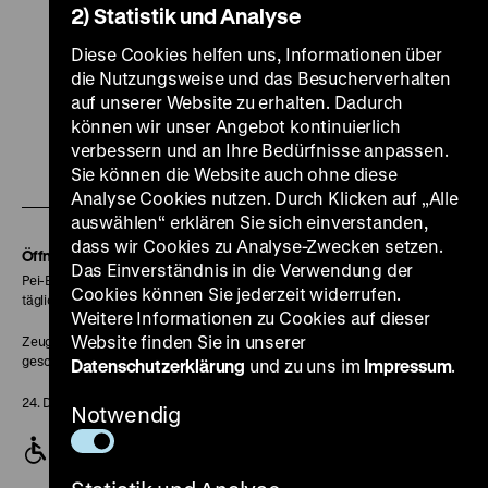
2) Statistik und Analyse
Diese Cookies helfen uns, Informationen über
die Nutzungsweise und das Besucherverhalten
Zu
Zu
Zu
Zu
Zu
auf unserer Website zu erhalten. Dadurch
können wir unser Angebot kontinuierlich
unserer
unserer
unserer
unserer
unser
verbessern und an Ihre Bedürfnisse anpassen.
Zu
Instagram
YouTube
Facebook
LinkedIn
Spoti
Sie können die Website auch ohne diese
unserer
Seite
Seite
Seite
Seite
Seite
Analyse Cookies nutzen. Durch Klicken auf „Alle
auswählen“ erklären Sie sich einverstanden,
Soundcloud
dass wir Cookies zu Analyse-Zwecken setzen.
Seite
Öffnungszeiten
Das Einverständnis in die Verwendung der
Pei-Bau:
Cookies können Sie jederzeit widerrufen.
täglich 10-18 Uhr
Weitere Informationen zu Cookies auf dieser
Website finden Sie in unserer
Zeughaus:
geschlossen
Datenschutzerklärung
und zu uns im
Impressum
.
24. Dezember geschlossen
Notwendig