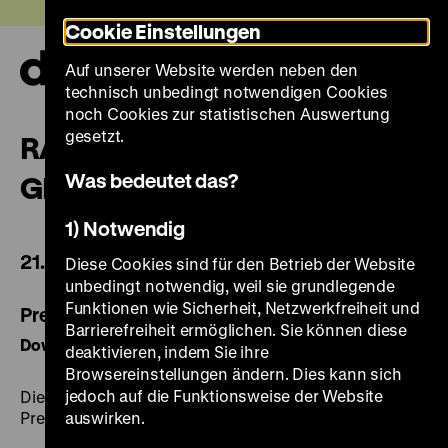
Direkt
Heute +
Cookie Einstellungen
zum
Seiteninhalt
Auf unserer Website werden neben den
springen
Navi
technisch unbedingt notwendigen Cookies
auf-
und
noch Cookies zur statistischen Auswertung
zuk
gesetzt.
RAF – TERRORISTISCHE
Was bedeutet das?
GEWALT
1) Notwendig
21. November 2014 bis 26. April 2015
Diese Cookies sind für den Betrieb der Website
unbedingt notwendig, weil sie grundlegende
Funktionen wie Sicherheit, Netzwerkfreiheit und
Pressebildliste zur Übersicht
Barrierefreiheit ermöglichen. Sie können diese
Download (PDF)
deaktivieren, indem Sie ihre
Browsereinstellungen ändern. Dies kann sich
jedoch auf die Funktionsweise der Website
Die Pressebilder finden Sie zum Download im
Pressebereich.
auswirken.