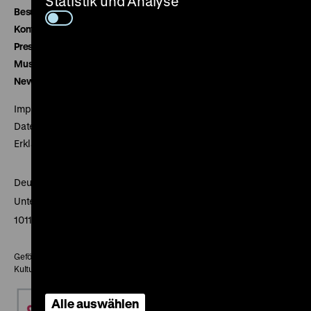
Statistik und Analyse
Besucherservice
Kontakt
Presse
Museumsverein
Newsletter
Impressum
Datenschutz
Erklärung digitale Barrierefreiheit
Deutsches Historisches Museum
Unter den Linden 2
10117 Berlin
Gefördert mit Mitteln des Beauftragten der Bundesregierung für
Kultur und Medien
Alle auswählen