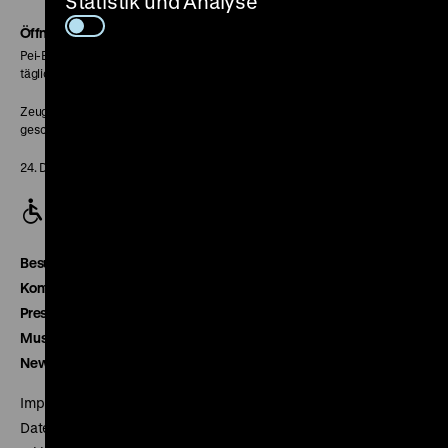
Statistik und Analyse
Soundcloud
Seite
Öffnungszeiten
Pei-Bau:
täglich 10-18 Uhr
Zeughaus:
geschlossen
24. Dezember geschlossen
Besucherservice
Kontakt
Presse
Museumsverein
Newsletter
Impressum
Datenschutz