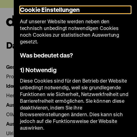
Direkt
Heute +
Cookie Einstellungen
zum
Seiteninhalt
Auf unserer Website werden neben den
springen
Navi
technisch unbedingt notwendigen Cookies
auf-
und
noch Cookies zur statistischen Auswertung
zuk
gesetzt.
Daten und Fakten
Was bedeutet das?
Gesamtleitung
1) Notwendig
Prof. Dr. Alexander Koch
Diese Cookies sind für den Betrieb der Website
Idee, Konzept und Projektleitung
unbedingt notwendig, weil sie grundlegende
Funktionen wie Sicherheit, Netzwerkfreiheit und
Herlinde Koelbl
Barrierefreiheit ermöglichen. Sie können diese
Ausstellungskoordination
deaktivieren, indem Sie ihre
Olivia Fuhrich
Browsereinstellungen ändern. Dies kann sich
jedoch auf die Funktionsweise der Website
Ausstellungsleitung
auswirken.
Ulrike Kretzschmar