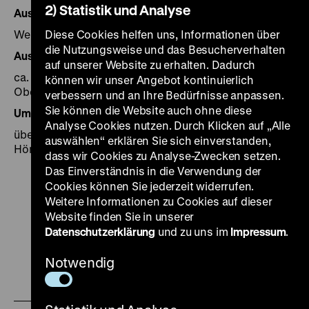
2) Statistik und Analyse
Ausstellungsgestaltung
Werner Schulte
Diese Cookies helfen uns, Informationen über
die Nutzungsweise und das Besucherverhalten
Ausstellungsfläche
auf unserer Website zu erhalten. Dadurch
ca. 1100 Quadratmeter im ersten und zweiten
können wir unser Angebot kontinuierlich
Obergeschoss der Ausstellungshalle
verbessern und an Ihre Bedürfnisse anpassen.
Sie können die Website auch ohne diese
Umfang der Ausstellung
Analyse Cookies nutzen. Durch Klicken auf „Alle
über 250 Fotos, Videoinstallationen und 6
auswählen“ erklären Sie sich einverstanden,
Hörstationen
dass wir Cookies zu Analyse-Zwecken setzen.
Das Einverständnis in die Verwendung der
Cookies können Sie jederzeit widerrufen.
Weitere Informationen zu Cookies auf dieser
Website finden Sie in unserer
Datenschutzerklärung
und zu uns im
Impressum
.
Zu
Zu
Zu
Zu
Zu
unserer
unserer
unserer
unserer
unser
Notwendig
Zu
Instagram
YouTube
Facebook
LinkedIn
Spoti
unserer
Seite
Seite
Seite
Seite
Seite