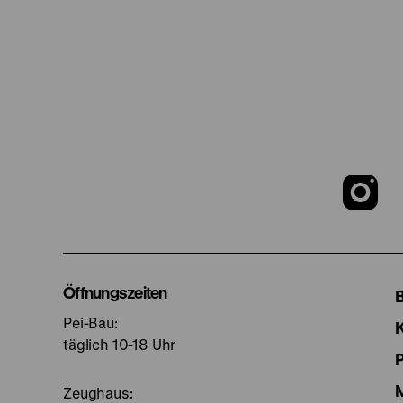
Z
u
I
Öffnungszeiten
Pei-Bau:
S
täglich 10-18 Uhr
Zeughaus: