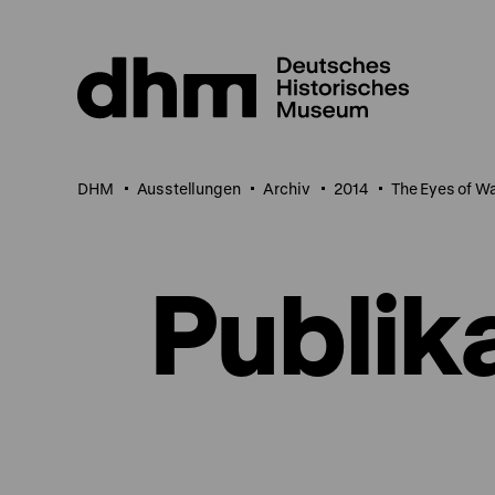
Direkt
zum
Seiteninhalt
springen
DHM
Ausstellungen
Archiv
2014
The Eyes of W
Publik