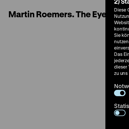
2) St
Diese 
Martin Roemers. The Eyes of 
Nutzun
Websit
kontin
Sie kö
nutzen.
einver
Das Ei
jederz
dieser
zu uns
Notw
Stati