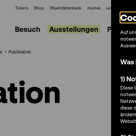
Tickets
Shop
Objektdatenbank
Journal
LeMO
ZWBE
Coo
Besuch
Ausstellungen
Progra
Auf un
notwen
Auswer
ar
Publikation
Was 
ation
1) N
Diese 
notwen
Netzwe
diese 
ändern
Websit