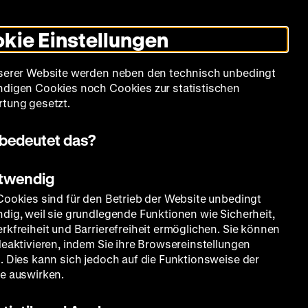
Informationen
Informationen
Suche
Heute +
Deutsch
Englisch
Zeughauskino
Dunklen
De
En
zum
zum
Modus
kie Einstellungen
Deutschen
Deutschen
umschalten
Historischen
Historischen
mm
Sammlung
Bildung
Museum
Museum
Museum
serer Website werden neben den technisch unbedingt
in
in
digen Cookies noch Cookies zur statistischen
Deutscher
Leichter
tung gesetzt.
Gebärdensprache
Sprache
bedeutet das?
otwendig
Cookies sind für den Betrieb der Website unbedingt
dig, weil sie grundlegende Funktionen wie Sicherheit,
rkfreiheit und Barrierefreiheit ermöglichen. Sie können
deaktivieren, indem Sie ihre Browsereinstellungen
. Dies kann sich jedoch auf die Funktionsweise der
e auswirken.