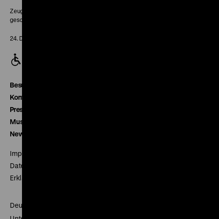
Zeughaus:
geschlossen
24. Dezember geschlossen
Besucherservice
Kontakt
Presse
Museumsverein
Newsletter
Impressum
Datenschutz
Erklärung digitale Barrierefreiheit
Deutsches Historisches Museum
Unter den Linden 2