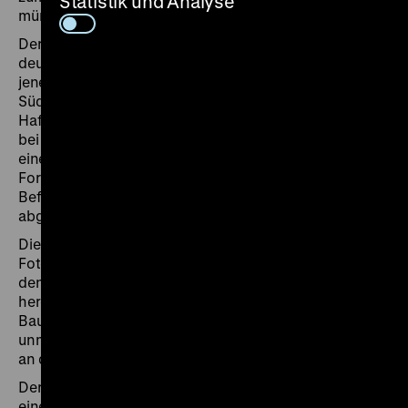
Statistik und Analyse
mündete.
Der Damm bei Feldschuhhorn wurde von der
deutschen Kolonialmacht zwischen 1906 und 1907 an
jener Bahnstrecke errichtet, die Keetmanshoop im
Süden der Kolonie Deutsch-Südwestafrika an den
Hafen in Lüderitz anbinden sollte. Der Eisenbahn fiel
bei der infrastrukturellen Erschließung der Kolonien
eine besondere Bedeutung zu. Als Sinnbild des
Fortschritts wurde der Bau von Bahnstrecken von
Befürwortern beschworen und von Kritikern als Utopie
abgelehnt.
Die wenige Jahre nach der Errichtung aufgenommene
Fotografie zeigt einen Schutztruppensoldaten, der auf
den unterspülten Gleisen kauert und jeglicher
heroischen Pose entbehrt. Unsichtbar bleibt die
Baugeschichte der Eisenbahnstrecke, die in
unmittelbarem Zusammenhang mit dem Völkermord
an den Herero und Nama steht.
Der zügig vorangetriebene Streckenabschnitt sollte
eine direkte Versorgung der deutschen