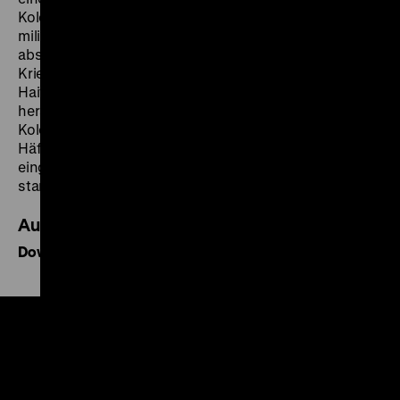
Kolonialtruppen ermöglichen und langfristig die
militärische Beherrschung des Südens der Kolonie
absichern. Zu den Bauarbeiten wurden
Kriegsgefangene aus dem Konzentrationslager auf der
Haifischinsel in Lüderitz in Zwangsarbeit
herangezogen. Zahlen der deutschen
Kolonialverwaltung belegen, dass von den 2014
Häftlingen, die zwischen Januar 1906 und Juni 1907
eingesetzt wurden, 1359 während der Bauarbeiten
starben.
Audioquelle
Download (MP3)