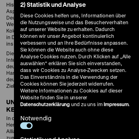
2) Statistik und Analyse
Historische Museum erstmals mit den verschiedenen
Aspekten des deutschen Kolonialismus. Obwohl das
Diese Cookies helfen uns, Informationen über
Deutsche Reich von 1884 bis zum Ende des Ersten
die Nutzungsweise und das Besucherverhalten
Weltkriegs 1918 eine der großen europäischen
auf unserer Website zu erhalten. Dadurch
Kolonialmächte war, rückt die koloniale Vergangenheit
können wir unser Angebot kontinuierlich
in Deutschland erst seit wenigen Jahren zunehmend
verbessern und an Ihre Bedürfnisse anpassen.
ins öffentliche Bewusstsein.
Sie können die Website auch ohne diese
Die Ausstellung bietet spannende Einblicke in die
Analyse Cookies nutzen. Durch Klicken auf „Alle
Interessen, den Verlauf und die Dynamiken der
auswählen“ erklären Sie sich einverstanden,
deutschen Kolonialgeschichte und erzählt von den
dass wir Cookies zu Analyse-Zwecken setzen.
Handlungsräumen, in denen ein breites Spektrum
Das Einverständnis in die Verwendung der
deutscher, afrikanischer und ozeanischer Akteure ihre
Cookies können Sie jederzeit widerrufen.
Ziele und Motive verfolgte.
Weitere Informationen zu Cookies auf dieser
Website finden Sie in unserer
UNTERSPÜLTER BAHNDAMM ZWISCHEN
Datenschutzerklärung
und zu uns im
Impressum
.
KEETMANSHOOP UND LÜDERITZ
Notwendig
In den Kolonien reichten die vielfältigen
Herrschaftsbeziehungen von lokal geprägten
Allianzen und der Ausübung alltäglicher Gewalt bis hin
zum Kolonialkrieg in Namibia, der in den Völkermord