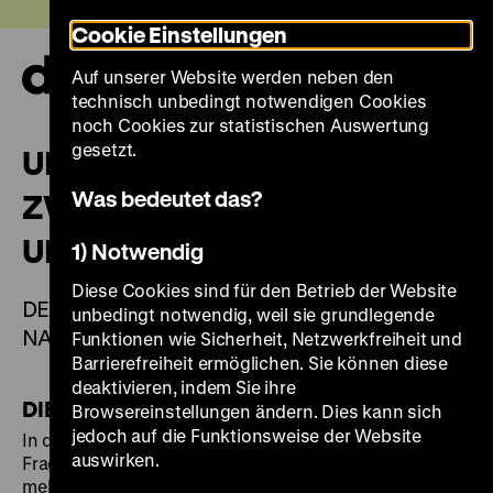
Direkt
Heute +
Cookie Einstellungen
zum
Seiteninhalt
Auf unserer Website werden neben den
springen
Navi
technisch unbedingt notwendigen Cookies
auf-
und
noch Cookies zur statistischen Auswertung
zuk
gesetzt.
UNTERSPÜLTER BAHNDAMM
Was bedeutet das?
ZWISCHEN KEETMANSHOOP
UND LÜDERITZ
1) Notwendig
Diese Cookies sind für den Betrieb der Website
DEUTSCH-SÜDWESTAFRIKA (HEUTE
unbedingt notwendig, weil sie grundlegende
NAMIBIA), UM 1910
Funktionen wie Sicherheit, Netzwerkfreiheit und
Barrierefreiheit ermöglichen. Sie können diese
deaktivieren, indem Sie ihre
DIE AUSSTELLUNG
Browsereinstellungen ändern. Dies kann sich
jedoch auf die Funktionsweise der Website
In der Ausstellung "Deutscher Kolonialismus.
auswirken.
Fragmente seiner Geschichte und Gegenwart" mit
mehr als 500 Exponaten befasst sich das Deutsche