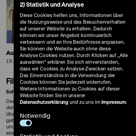
2) Statistik und Analyse
Diese Cookies helfen uns, Informationen über
die Nutzungsweise und das Besucherverhalten
auf unserer Website zu erhalten. Dadurch
können wir unser Angebot kontinuierlich
verbessern und an Ihre Bedürfnisse anpassen.
Sie können die Website auch ohne diese
Auswanderungsland Deutschland
Analyse Cookies nutzen. Durch Klicken auf „Alle
19.30 Uhr
auswählen“ erklären Sie sich einverstanden,
dass wir Cookies zu Analyse-Zwecken setzen.
Das Einverständnis in die Verwendung der
Filmprogramm
Cookies können Sie jederzeit widerrufen.
Weitere Informationen zu Cookies auf dieser
Sohrab Shahid Saless
Website finden Sie in unserer
Das Zeughauskino zeigt die in Zusammenarbeit mit
Datenschutzerklärung
und zu uns im
Impressum
.
dem Filmmuseum München organisierte Retrospektive
über das Werk von Sohrab Shahid Saless. Der 944
Notwendig
geborene Iraner studierte in den 1960er Jahren in Wien
und Paris und drehte anschließend in seiner Heimat
eine Reihe von Kurz- und zwei auf internationalen