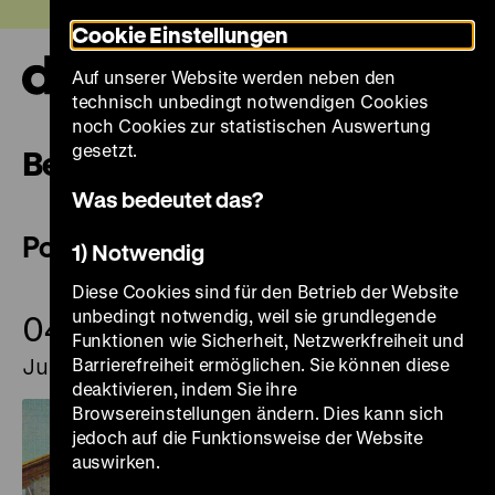
Direkt
Heute +
Cookie Einstellungen
zum
Seiteninhalt
Auf unserer Website werden neben den
springen
Navi
technisch unbedingt notwendigen Cookies
auf-
und
noch Cookies zur statistischen Auswertung
zuk
gesetzt.
Begleitprogramm
Was bedeutet das?
Podiumsdiskussion
1) Notwendig
Diese Cookies sind für den Betrieb der Website
unbedingt notwendig, weil sie grundlegende
04.
04.
Funktionen wie Sicherheit, Netzwerkfreiheit und
Juli
Juli
Barrierefreiheit ermöglichen. Sie können diese
deaktivieren, indem Sie ihre
Browsereinstellungen ändern. Dies kann sich
jedoch auf die Funktionsweise der Website
auswirken.