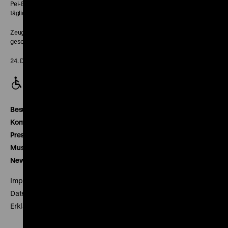
Pei-Bau:
täglich 10-18 Uhr
Zeughaus:
geschlossen
24. Dezember geschlossen
Besucherservice
Kontakt
Presse
Museumsverein
Newsletter
Impressum
Datenschutz
Erklärung digitale Barrierefreiheit