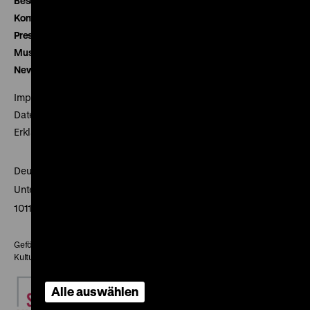
Besucherservice
Kontakt
Presse
Museumsverein
Newsletter
Impressum
Datenschutz
Erklärung digitale Barrierefreiheit
Deutsches Historisches Museum
Unter den Linden 2
10117 Berlin
Gefördert mit Mitteln des Beauftragten der Bundesregierung für
Kultur und Medien
Alle auswählen