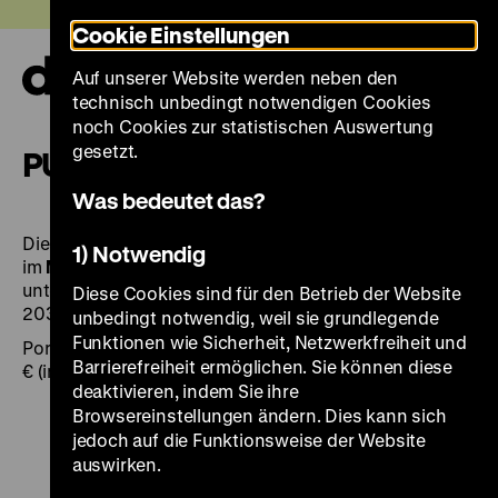
Direkt
Heute +
Cookie Einstellungen
zum
Seiteninhalt
Auf unserer Website werden neben den
springen
Navi
technisch unbedingt notwendigen Cookies
auf-
und
noch Cookies zur statistischen Auswertung
zuk
gesetzt.
PUBLIKATIONEN
Was bedeutet das?
Die Publikationen sind an den Kassen und
1) Notwendig
im
Museumsshop
sowie online
unter
verkauf
@
dhm.de
und telefonisch unter 030-
Diese Cookies sind für den Betrieb der Website
20304-731 erhältlich.
unbedingt notwendig, weil sie grundlegende
Funktionen wie Sicherheit, Netzwerkfreiheit und
Portokosten für den Versand: 6 € (Deutschland) bzw. 9
Barrierefreiheit ermöglichen. Sie können diese
€ (international)
deaktivieren, indem Sie ihre
Browsereinstellungen ändern. Dies kann sich
jedoch auf die Funktionsweise der Website
auswirken.