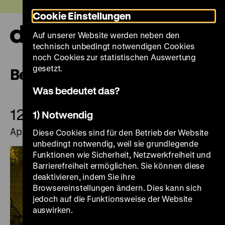
Direkt
Heute +
Cookie Einstellungen
zum
Seiteninhalt
Auf unserer Website werden neben den
springen
Navi
technisch unbedingt notwendigen Cookies
auf-
und
noch Cookies zur statistischen Auswertung
zuk
gesetzt.
Begleitprogramm
Was bedeutet das?
12.
12.
1) Notwendig
April
April
Diese Cookies sind für den Betrieb der Website
unbedingt notwendig, weil sie grundlegende
Funktionen wie Sicherheit, Netzwerkfreiheit und
Barrierefreiheit ermöglichen. Sie können diese
deaktivieren, indem Sie ihre
Browsereinstellungen ändern. Dies kann sich
jedoch auf die Funktionsweise der Website
auswirken.