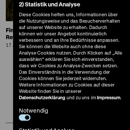
2) Statistik und Analyse
Diese Cookies helfen uns, Informationen über
die Nutzungsweise und das Besucherverhalten
auf unserer Website zu erhalten. Dadurch
Finnlands Geschichte: Wendepunkt
können wir unser Angebot kontinuierlich
Reformation
verbessern und an Ihre Bedürfnisse anpassen.
17.00 Uhr
Sie können die Website auch ohne diese
Analyse Cookies nutzen. Durch Klicken auf „Alle
auswählen“ erklären Sie sich einverstanden,
dass wir Cookies zu Analyse-Zwecken setzen.
Das Einverständnis in die Verwendung der
Cookies können Sie jederzeit widerrufen.
Weitere Informationen zu Cookies auf dieser
Website finden Sie in unserer
Zu
Zu
Zu
Zu
Zu
Datenschutzerklärung
und zu uns im
Impressum
.
unserer
unserer
unserer
unserer
unser
Notwendig
Zu
Instagram
YouTube
Facebook
LinkedIn
Spoti
unserer
Seite
Seite
Seite
Seite
Seite
Soundcloud