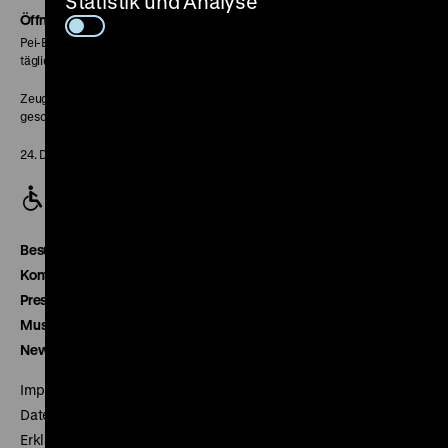
Statistik und Analyse
Seite
Öffnungszeiten
Pei-Bau:
täglich 10-18 Uhr
Zeughaus:
geschlossen
24. Dezember geschlossen
Besucherservice
Kontakt
Presse
Museumsverein
Newsletter
Impressum
Datenschutz
Erklärung digitale Barrierefreiheit