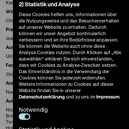
Katrin Bomhoff (ullstein bild), Carola Jüllig
2) Statistik und Analyse
Wissenschaftliche Mitarbeit
Diese Cookies helfen uns, Informationen über
Christopher Jütte
die Nutzungsweise und das Besucherverhalten
auf unserer Website zu erhalten. Dadurch
Praktikant
können wir unser Angebot kontinuierlich
Jean Philipp Molderings
verbessern und an Ihre Bedürfnisse anpassen.
Sie können die Website auch ohne diese
Ausstellungsleitung
Analyse Cookies nutzen. Durch Klicken auf „Alle
Ulrike Kretzschmar
auswählen“ erklären Sie sich einverstanden,
Fachbeirat
dass wir Cookies zu Analyse-Zwecken setzen.
Das Einverständnis in die Verwendung der
Jürgen Danyel, Martin Sabrow, Annette Vowinckel
Cookies können Sie jederzeit widerrufen.
Ausstellungsgestaltung
Weitere Informationen zu Cookies auf dieser
Website finden Sie in unserer
Nadine Rasche, Werner Schulte
Datenschutzerklärung
und zu uns im
Impressum
.
Ausstellungsaufbau/Werkstätten
Notwendig
Nicholas Kaloplastos (Leitung), Jens Albert, Sven
Brosig, Christin Elle, Anette Forkert, Susanne Hennig,
Torsten Ketteniß, Katrin Kunze, Klaus-Michael Kurze,
Holger Lehmann, Jörg Petzold, Ralf Schulze, Thomas