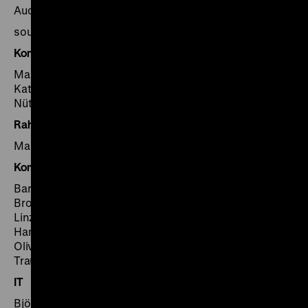
Audioguide System
soundgarden audioguidance, München
Konservatorische Betreuung
Martina Homolka (Leitung), Michaela Brand, Ann-
Katrin Eisenbach, Elke Kiffe, Barbara Korbel, Matthias
Nützmann
Rahmung
Malte Spohr
Kommunikation
Barbara Wolf (Abteilungsdirektorin), Henning
Brockmann, Ina Frodermann, Angelika Kaminska, Ilka
Linz, Claudia Lojack, Jana Nawrot, Boris Nitzsche,
Hanna Nogossek, Nicola Schnell, Peter Schützhold,
Oliver Schweinoch, Anna-Julia Senchyshyn, Sonja
Trautmann, Johanna Zehe, Julia Ziemann
IT
Björn Eichberg, Jan-Dirk Kluge, Uwe Naujack, Magnus