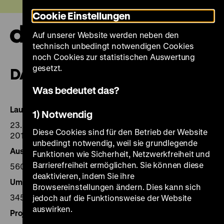
Direkt
Heute +
Cookie Einstellungen
zum
Seiteninhalt
Auf unserer Website werden neben den
springen
Navi
technisch unbedingt notwendigen Cookies
auf-
und
noch Cookies zur statistischen Auswertung
zuk
gesetzt.
DATEN UND FAKTEN
Was bedeutet das?
Laufzeit
1) Notwendig
23. Juni – 31. Oktober 2017 (verlängert bis 1. Januar
Diese Cookies sind für den Betrieb der Website
2018)
unbedingt notwendig, weil sie grundlegende
Ausstellungsfläche
Funktionen wie Sicherheit, Netzwerkfreiheit und
Barrierefreiheit ermöglichen. Sie können diese
560 m², 1. Obergeschoss der Ausstellungshalle
deaktivieren, indem Sie ihre
Umfang der Ausstellung
Browsereinstellungen ändern. Dies kann sich
345 Objekte
jedoch auf die Funktionsweise der Website
auswirken.
Projektleitung und Kuratorinnen