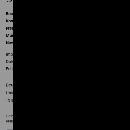
Besucherservice
Kontakt
Presse
Museumsverein
Newsletter
Impressum
Datenschutz
Erklärung digitale Barrierefreiheit
Deutsches Historisches Museum
Unter den Linden 2
10117 Berlin
Gefördert mit Mitteln des Beauftragten der Bundesregierung für
Kultur und Medien