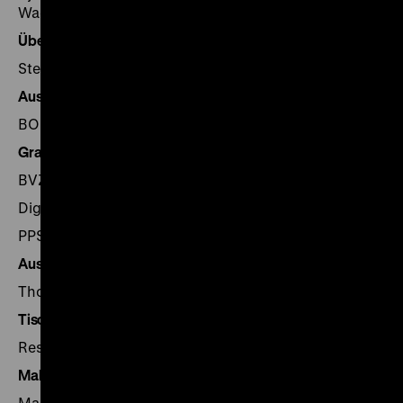
Wagner
Übersetzungen
Stephen Locke, Berlin
Ausstellungsgrafik
BOK + Gärtner GmbH, Berlin/Münster
Grafikproduktion
BVZ Berliner Zeitungsdruck GmbH, Berlin
Digidax, Potsdam
PPS Imaging GmbH, Berlin
Ausstellungsplakat
Thoma + Schekorr, Berlin
Tischlerarbeiten
Restaurierungswerkstätten Berlin GmbH, Berlin
Malerarbeiten
Malermeister Antosch, Berlin