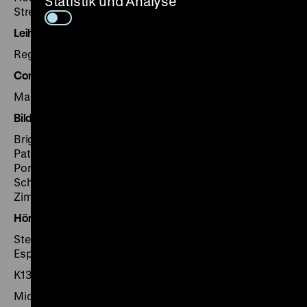
Statistik und Analyse
Strehl, Stefan Thimm, Gunnar Wilhelm
Leihverkehr
Regina Gelbert
Controlling
Manuela Itzigehl, Nathalie Scholz
Bildung und Vermittlung
Brigitte Vogel-Janotta und Stefan Bresky (Leitung),
Patrick Helber, Nathanel Kuck, Christin Noll, Friedrun
Portele-Anyangbe, Andrea Schenk, Maike
Schimanowski, Martin Steinbrück, Susanne
Zimmermann
Hörführung
Stephan Horn (Texte); Nina Arens, Kerem Can, Mark
Espiner, Dulcie Smart (Sprecherteam)
K13, Kinomischung, Berlin
Michael Nagel (Wortregie)