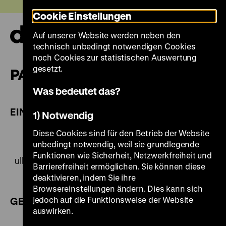
Direkt
Heute +
Cookie Einstellungen
zum
Seiteninhalt
Auf unserer Website werden neben den
springen
Navi
technisch unbedingt notwendigen Cookies
auf-
und
noch Cookies zur statistischen Auswertung
zuk
gesetzt.
PARTNER
Was bedeutet das?
EINE GEMEINSAME AUSSTELLUNG MIT
1) Notwendig
Diese Cookies sind für den Betrieb der Website
unbedingt notwendig, weil sie grundlegende
Funktionen wie Sicherheit, Netzwerkfreiheit und
Barrierefreiheit ermöglichen. Sie können diese
deaktivieren, indem Sie ihre
Browsereinstellungen ändern. Dies kann sich
jedoch auf die Funktionsweise der Website
GEFÖRDERT VON:
auswirken.