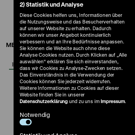
2) Statistik und Analyse
Diese Cookies helfen uns, Informationen über
die Nutzungsweise und das Besucherverhalten
auf unserer Website zu erhalten. Dadurch
können wir unser Angebot kontinuierlich
verbessern und an Ihre Bedürfnisse anpassen.
MEDIENPARTNER:
Sie können die Website auch ohne diese
Analyse Cookies nutzen. Durch Klicken auf „Alle
auswählen“ erklären Sie sich einverstanden,
dass wir Cookies zu Analyse-Zwecken setzen.
Das Einverständnis in die Verwendung der
Cookies können Sie jederzeit widerrufen.
Weitere Informationen zu Cookies auf dieser
Website finden Sie in unserer
Datenschutzerklärung
und zu uns im
Impressum
.
Zu
Zu
Zu
Zu
Zu
Notwendig
unserer
unserer
unserer
unserer
unser
Zu
Instagram
YouTube
Facebook
LinkedIn
Spoti