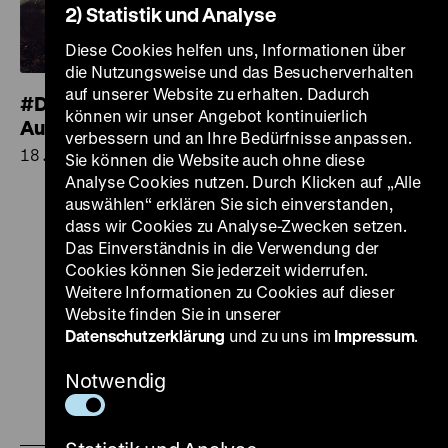
2) Statistik und Analyse
Diese Cookies helfen uns, Informationen über
die Nutzungsweise und das Besucherverhalten
auf unserer Website zu erhalten. Dadurch
#DHMMeer – Social Media-Event zur
können wir unser Angebot kontinuierlich
Ausstellung
verbessern und an Ihre Bedürfnisse anpassen.
18.00 Uhr
Sie können die Website auch ohne diese
Analyse Cookies nutzen. Durch Klicken auf „Alle
auswählen“ erklären Sie sich einverstanden,
Kalender
dass wir Cookies zu Analyse-Zwecken setzen.
Das Einverständnis in die Verwendung der
Cookies können Sie jederzeit widerrufen.
Weitere Informationen zu Cookies auf dieser
Website finden Sie in unserer
Datenschutzerklärung
und zu uns im
Impressum
.
Zu
Zu
Zu
Zu
Zu
unserer
unserer
unserer
unserer
unser
Notwendig
Zu
Instagram
YouTube
Facebook
LinkedIn
Spoti
unserer
Seite
Seite
Seite
Seite
Seite