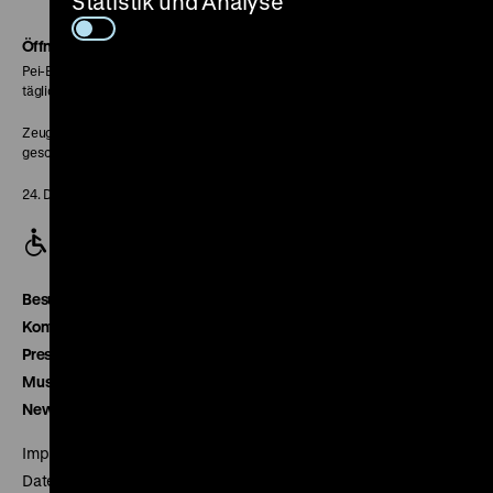
Statistik und Analyse
Soundcloud
Seite
Öffnungszeiten
Pei-Bau:
täglich 10-18 Uhr
Zeughaus:
geschlossen
24. Dezember geschlossen
Besucherservice
Kontakt
Presse
Museumsverein
Newsletter
Impressum
Datenschutz