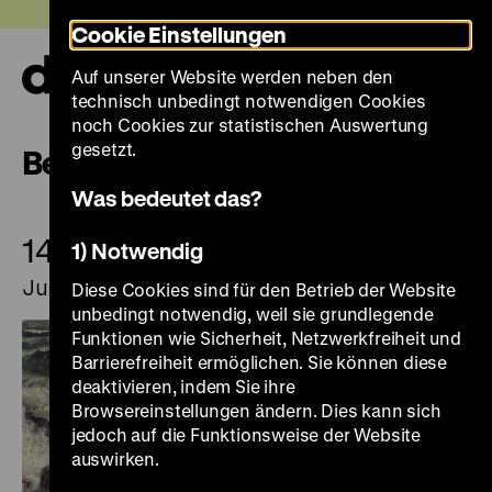
Direkt
Heute +
Cookie Einstellungen
zum
Seiteninhalt
Auf unserer Website werden neben den
springen
Navi
technisch unbedingt notwendigen Cookies
auf-
und
noch Cookies zur statistischen Auswertung
zuk
gesetzt.
Begleitprogramm
Was bedeutet das?
14.
14.
1) Notwendig
Juni
Juni
Diese Cookies sind für den Betrieb der Website
unbedingt notwendig, weil sie grundlegende
Funktionen wie Sicherheit, Netzwerkfreiheit und
Barrierefreiheit ermöglichen. Sie können diese
deaktivieren, indem Sie ihre
Browsereinstellungen ändern. Dies kann sich
jedoch auf die Funktionsweise der Website
auswirken.