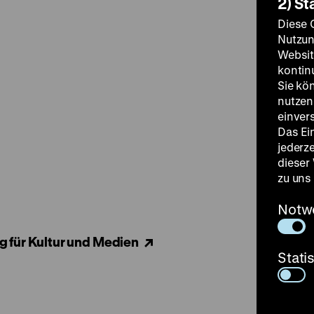
2) St
Diese 
Nutzun
Websit
kontin
Sie kö
nutzen.
einver
Das Ei
jederz
dieser
zu uns
Notw
g für Kultur und Medien
Stati