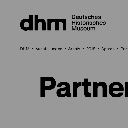
Direkt
zum
Seiteninhalt
springen
DHM
Ausstellungen
Archiv
2018
Sparen
Par
Partne