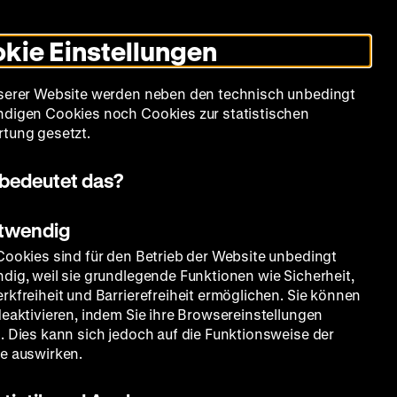
Informationen
Informationen
Suche
Heute +
Deutsch
Englisch
Zeughauskino
Dunklen
De
En
zum
zum
Modus
kie Einstellungen
Deutschen
Deutschen
umschalten
Historischen
Historischen
mm
Sammlung
Bildung
Museum
Museum
Museum
serer Website werden neben den technisch unbedingt
in
in
digen Cookies noch Cookies zur statistischen
Deutscher
Leichter
tung gesetzt.
Gebärdensprache
Sprache
bedeutet das?
otwendig
Cookies sind für den Betrieb der Website unbedingt
dig, weil sie grundlegende Funktionen wie Sicherheit,
rkfreiheit und Barrierefreiheit ermöglichen. Sie können
deaktivieren, indem Sie ihre Browsereinstellungen
. Dies kann sich jedoch auf die Funktionsweise der
e auswirken.