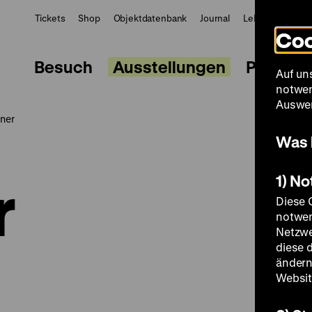
Tickets
Shop
Objektdatenbank
Journal
LeMO
ZWBE
Coo
Besuch
Ausstellungen
Progra
Auf un
notwen
Auswer
tner
Was 
r
1) N
Diese 
notwen
Netzwe
diese 
ändern
Websit