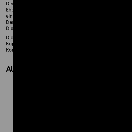
Demokratie?“), die Krawatten des ersten schwulen
Ehepaars in Deutschland („Geht das auch anders?“),
ein Polizei-Taser („Gibt es gute Gewalt?“) und ein
Demonstrationsschild zum Kopftuch im öffentlichen
Dienst („Gleiche Rechte für alle?“).
Die meisten Besucher*innen-Kommentare gab es zum
Kopftuch-Plakat (132 Kommentare), zum Özil-Trikot (101
Kommentare) und zum Polizei-Taser (95 Kommentare).
AUSWAHL DER KOMMENTARE