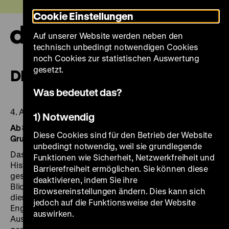
Direkt
Heute +
Cookie Einstellungen
zum
Seiteninhalt
Auf unserer Website werden neben den
springen
Navi
technisch unbedingt notwendigen Cookies
auf-
und
noch Cookies zur statistischen Auswertung
zuk
gesetzt.
DEMOKRATIE-LABOR
Was bedeutet das?
4. April bis 4. August 2019
1) Notwendig
Ab 8. März 2019 Führungen für Schulklassen und
Diese Cookies sind für den Betrieb der Website
Gruppen
unbedingt notwendig, weil sie grundlegende
Das partizipative
Demokratie-Labor
des Deutschen
Funktionen wie Sicherheit, Netzwerkfreiheit und
Historischen Museums nimmt die gegenwärtigen
Barrierefreiheit ermöglichen. Sie können diese
gesellschaftlichen Aushandlungsprozesse in den
deaktivieren, indem Sie ihre
Blick. Es will ein Bewusstsein dafür schaffen, dass
Browsereinstellungen ändern. Dies kann sich
diese Regierungsform von der Partizipation und dem
jedoch auf die Funktionsweise der Website
Engagement aller lebt, von dem kontinuierlichen
auswirken.
Aushandeln verschiedener Meinungen und Positionen