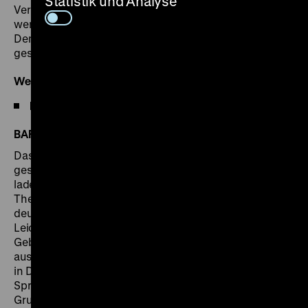
Statistik und Analyse
Vermittlungsangeboten für Schulklassen und Gruppen
werden die Folgen diskutiert, wenn einzelne
Demokratie-Aspekte destabilisiert oder außer Kraft
gesetzt werden.
Weitere Informationen
Daten und Fakten
BARRIEREFREIE UND INKLUSIVE ANGEBOTE
Das
Demokratie-Labor
ist barrierefrei und inklusiv
gestaltet. Die Inklusiven Kommunikations-Stationen
laden zu einem partizipativen Einstieg in jeden
Themenbereich ein und bieten Informationen in
deutscher und englischer Sprache sowie in Braille, in
Leichter Sprache und in Deutscher
Gebärdensprache.
Öffentliche Führungen
mit
ausführlichen Objektbeschreibungen, mit Übersetzung
in Deutsche Gebärdensprache und in Einfacher
Sprache finden regelmäßig statt und können auch von
Gruppen gebucht werden.