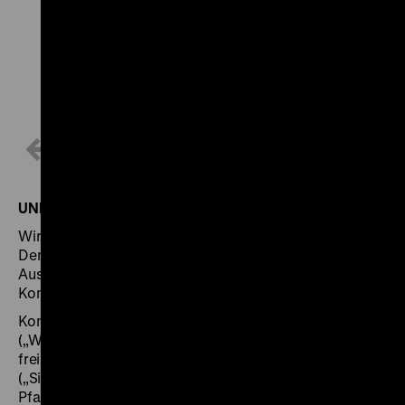
1 / 8
UND WAS DENKEN UNSERE BESUCHER*INNEN DAZU?
Wir haben unsere Besucherinnen und Besucher im
Demokratie-Labor nach ihrer Meinung zu den
Ausstellungsobjekten gefragt und fast 600
Kommentare erhalten.
Kommentiert wurden: Das Fantrikot von Mesut Özil
(„Wer ist das Volk?“), ein Plakat von Klaus Staeck („Wie
frei ist meine Meinung?“), ein Wahlschein aus der DDR
(„Sind Wahlen demokratisch?“), eine Tüte mit
Pfandflaschen („Welche Ungleichheiten verträgt