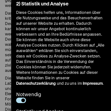
geprägt wird und sich deshalb beständig
2) Statistik und Analyse
weiterentwickelt.
Diese Cookies helfen uns, Informationen über
Das Projekt lädt in sieben Themenräumen zur
die Nutzungsweise und das Besucherverhalten
kritischen Reflexion ein, wie Demokratie in
auf unserer Website zu erhalten. Dadurch
Deutschland gelingt und auch in Zukunft gelingen
kann. Welche Grundrechte müssen gewährleistet
können wir unser Angebot kontinuierlich
werden, was macht Wahlen zu einem Element der
verbessern und an Ihre Bedürfnisse anpassen.
Demokratie, wer darf demokratische Rechte
Sie können die Website auch ohne diese
wahrnehmen, welche sozialen Voraussetzungen
Analyse Cookies nutzen. Durch Klicken auf „Alle
müssen für die Teilhabe an der Gesellschaft erfüllt
auswählen“ erklären Sie sich einverstanden,
sein, welche Bedeutung haben Medien und das Recht
dass wir Cookies zu Analyse-Zwecken setzen.
auf die freie Meinungsäußerung, welche Rolle spielt
Das Einverständnis in die Verwendung der
ziviles Engagement und wie werden Konflikte
Cookies können Sie jederzeit widerrufen.
ausgetragen?
Weitere Informationen zu Cookies auf dieser
Website finden Sie in unserer
Diesen Fragen widmet sich das
Demokratie-
Labor
anhand von Originalobjekten aus Gegenwart
Datenschutzerklärung
und zu uns im
Impressum
.
und Zeitgeschichte. Aktivierende und partizipative
Elemente regen zur Auseinandersetzung an und ein
Notwendig
Forum bietet Besucherinnen und Besuchern die
Möglichkeit, eigene Meinungen zu äußern und zur
Diskussion zu stellen. Im Rahmen von speziellen