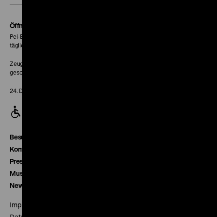
Soundcloud
Seite
Öffnungszeiten
Pei-Bau:
täglich 10-18 Uhr
Zeughaus:
geschlossen
24. Dezember geschlossen
Besucherservice
Kontakt
Presse
Museumsverein
Newsletter
Impressum
Datenschutz