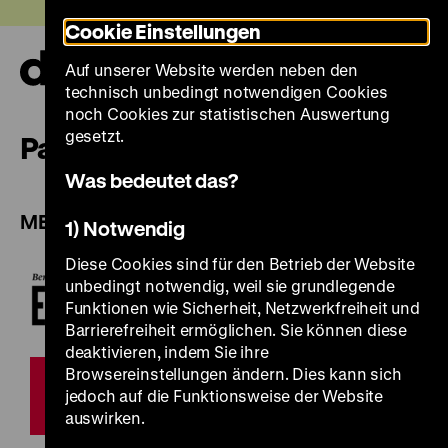
Direkt
Heute +
Cookie Einstellungen
zum
Seiteninhalt
Auf unserer Website werden neben den
springen
Navi
technisch unbedingt notwendigen Cookies
auf-
und
noch Cookies zur statistischen Auswertung
zuk
gesetzt.
Partner
Was bedeutet das?
MEDIENPARTNER:
1) Notwendig
Diese Cookies sind für den Betrieb der Website
unbedingt notwendig, weil sie grundlegende
Funktionen wie Sicherheit, Netzwerkfreiheit und
Barrierefreiheit ermöglichen. Sie können diese
deaktivieren, indem Sie ihre
Browsereinstellungen ändern. Dies kann sich
jedoch auf die Funktionsweise der Website
auswirken.