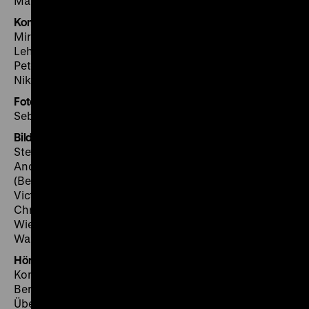
Malte Spohr
Kommunikation
Miriam Barnitz, Jenny Jakubik, Daniela Lange, Yasmina
Lehmkuhl, Ilka Linz, Sarah Rauchfuß, Nicola Schnell,
Peter Schützhold, Francesca Taliani, Sonja Trautmann,
Nike Thurn, Anne Vitten
Fotoarbeiten
Sebastian Ahlers, Indra Desnica
Bildung und Vermittlung
Stefan Bresky und Brigitte Vogel-Janotta (Leitung)
Andrea Schenk und Mareike Teichmann
(Besucherservice)
Victoria Mutz (Stud. Praktikantin)
Christoph Gollasch, Patrick Helber, Bastian Herbst,
Wiebke Hölzer, Friedrun Portele-Anyangbe, Alisa
Warnecke, Sebastian Zehetmair (Referententeam)
Hörführung
Konzept und Texte: Florian Wieler und Nathanael Kuck,
Berlin
Übersetzungen: Stephen Locke, Berlin