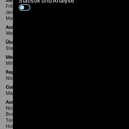
Statistik und Analyse
Fritz Backhaus (Leitung), Sabine Beneke, Thomas
Jander, Carola Jüllig, Leonore Koschnick, Sven Lüken,
Matthias Miller, Thomas Weißbrich, Sabine Witt
Ausstellungsgestaltung
Werner Schulte, Flora Fuchs
Übersetzungen
Stephen Locke, Berlin
Mediengestaltung/Medientechnik
Mirko Kubein/Jens Sensfelder/Aaron Wendt
Registrar
Nicole Schmidt
Controlling
Manuela Itzigehl, Lina Lassak, Ramona Selchow
Ausstellungsaufbau/Werkstätten
Nicholas Kaloplastos (Leitung), Jens Albert, Sven
Brosig, Christin Elle, Anette Forkert, Susanne Hennig,
Torsten Ketteniß, Katrin Kunze, Klaus-Michael Kurze,
Holger Lehmann, Jörg Petzold, Ralf Schulze, Thomas