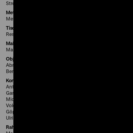
Strehl, Stefan Thimm, Gunnar Wilhelm
Metallbauarbeiten
Metallbau Michael Grundmann
Tischlerarbeiten
Restaurierungswerkstätten Berlin GmbH, Berlin
Malerarbeiten
Malermeister Antosch, Berlin
Objektmontage
Abrell & van den Berg - Ausstellungsservice GbR,
Berlin
Konservatorische Betreuung
Antje Liebers, Matthes Nützmann, Kay Draber, Julia
Garve
Michaela Brand, Theresa Schlagheck (Wiss.
Volontärin), Esther Hannemann (Studentin), Christine
Göppinger, Elke Kiffe, Judith Zimmer, Mathias Lang,
Ulrike Hügle und Martina Homolka (Leitung)
Rahmung