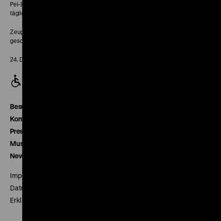
Pei-Bau:
täglich 10-18 Uhr
Zeughaus:
geschlossen
24. Dezember geschlossen
Besucherservice
Kontakt
Presse
Museumsverein
Newsletter
Impressum
Datenschutz
Erklärung digitale Barrierefreiheit