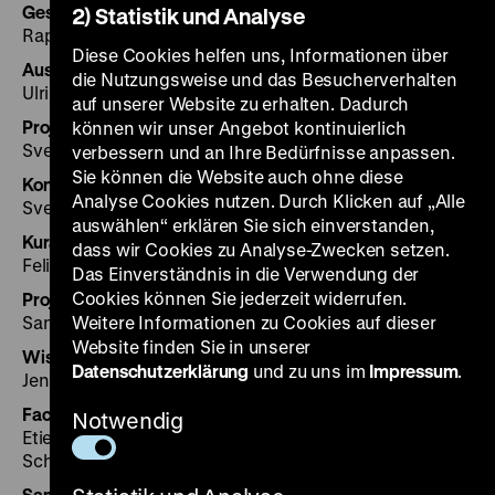
Gesamtleitung
2) Statistik und Analyse
Raphael Gross
Diese Cookies helfen uns, Informationen über
Ausstellungsleitung
die Nutzungsweise und das Besucherverhalten
Ulrike Kretzschmar
auf unserer Website zu erhalten. Dadurch
Projektleitung
können wir unser Angebot kontinuierlich
Sven Lüken, Brigitte Reineke
verbessern und an Ihre Bedürfnisse anpassen.
Sie können die Website auch ohne diese
Konzept
Analyse Cookies nutzen. Durch Klicken auf „Alle
Sven Lüken, Brigitte Reineke
auswählen“ erklären Sie sich einverstanden,
Kurator*innen
dass wir Cookies zu Analyse-Zwecken setzen.
Felix Jaeger, Sven Lüken, Brigitte Reineke
Das Einverständnis in die Verwendung der
Cookies können Sie jederzeit widerrufen.
Projektassistenz
Sandra Marquardt
Weitere Informationen zu Cookies auf dieser
Website finden Sie in unserer
Wissenschaftliche Beratung
Datenschutzerklärung
und zu uns im
Impressum
.
Jens Sensfelder
Fachbeirat
Notwendig
Etienne François, Jean-Dominique Delle Luche, Jutta
Scherrer
Sammlungen