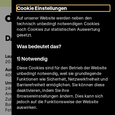
Direkt
Heute +
Cookie Einstellungen
zum
Seiteninhalt
Auf unserer Website werden neben den
springen
Navi
technisch unbedingt notwendigen Cookies
auf-
und
noch Cookies zur statistischen Auswertung
zuk
gesetzt.
DATEN UND FAKTEN
Was bedeutet das?
Laufzeit
1) Notwendig
20. September 2019 - 8. März 2020
Diese Cookies sind für den Betrieb der Website
Ausstellungsfläche
unbedingt notwendig, weil sie grundlegende
400 m², EG der Ausstellungshalle
Funktionen wie Sicherheit, Netzwerkfreiheit und
Umfang der Ausstellung
Barrierefreiheit ermöglichen. Sie können diese
240 Objekte, darunter: 45 Armbruste und
deaktivieren, indem Sie ihre
Armbrustfragmente des 15. bis 20. Jahrhunderts;
Browsereinstellungen ändern. Dies kann sich
Zubehör wie Spannvorrichtungen, Winden, Bolzen,
jedoch auf die Funktionsweise der Website
Bolzenspitzen, Köcher und eine Spannbank;
auswirken.
Fotografien, Grafiken und Stiche