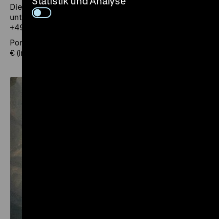
Statistik und Analyse
Die Publikation ist im
Museumsshop
sowie
unter
verkauf
@
dhm.de
und telefonisch bestellbar unter
+49 30 20304-731 erhältlich.
Portokosten für den Versand: 6 € (Deutschland) bzw. 9
€ (international)