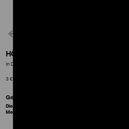
1 / 10
HÖRFÜHRUNG ZUR AUSSTELLUNG
in Deutsch, Englisch oder mit Audiodeskriptionen
3 € pro Person zzgl. Eintritt
Gefördert von
Die Beauftragte der Bundesregierung für Kultur und
Medien