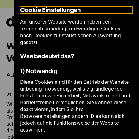
Direkt
Heute +
Cookie Einstellungen
zum
Seiteninhalt
Auf unserer Website werden neben den
springen
Navi
technisch unbedingt notwendigen Cookies
auf-
und
noch Cookies zur statistischen Auswertung
zuk
gesetzt.
WILHELM UND ALEXANDER
Was bedeutet das?
VON HUMBOLDT
1) Notwendig
AUSSTELLUNG
Diese Cookies sind für den Betrieb der Website
unbedingt notwendig, weil sie grundlegende
21. November 2019 bis 19. April 2020
Funktionen wie Sicherheit, Netzwerkfreiheit und
Barrierefreiheit ermöglichen. Sie können diese
Wilhelm und Alexander von Humboldt werden heute
deaktivieren, indem Sie ihre
als deutsche Kosmopoliten gefeiert. Sie verkörpern die
Browsereinstellungen ändern. Dies kann sich
Errungenschaften öffentlicher Bildung, eine neue Sicht
jedoch auf die Funktionsweise der Website
auf die Natur und den unvoreingenommenen Blick auf
auswirken.
die Kulturen jenseits Europas. Ihre Biografien sind
jedoch auch von den Gegensätzen ihrer Zeit geprägt: