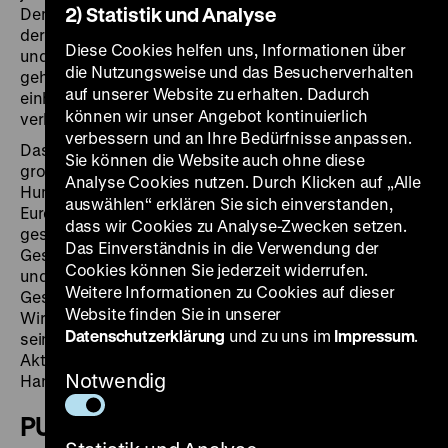
2) Statistik und Analyse
Dem in der Aufklärung entworfenen Bild der Gleichheit
der Menschen stehen die Existenz von Kolonialismus
Diese Cookies helfen uns, Informationen über
und Sklaverei entgegen. Die Neuentdeckung der Natur
die Nutzungsweise und das Besucherverhalten
geht auch mit ihrer Beherrschung und Zerstörung
auf unserer Website zu erhalten. Dadurch
einher. Internationaler Austausch und Kooperation
können wir unser Angebot kontinuierlich
verhindern nicht die nationale Abgrenzung.
verbessern und an Ihre Bedürfnisse anpassen.
Das Deutsche Historische Museum zeigt die erste
Sie können die Website auch ohne diese
große Ausstellung über Wilhelm und Alexander von
Analyse Cookies nutzen. Durch Klicken auf „Alle
Humboldt in Deutschland. Sie verortet die Brüder als
auswählen“ erklären Sie sich einverstanden,
Europäer im Kontext ihrer Zeit. Sie blickt auf
dass wir Cookies zu Analyse-Zwecken setzen.
gesellschaftliche und politische Verhandlungs- und
Das Einverständnis in die Verwendung der
Gestaltungsräume, geht dem Verhältnis von Wissen
Cookies können Sie jederzeit widerrufen.
und Macht nach und beleuchtet, wie
Weitere Informationen zu Cookies auf dieser
Geschichtsbewusstsein, Politik, Wissenschaft und
Website finden Sie in unserer
Wirtschaft die Perspektive auf den Menschen und
Datenschutzerklärung
und zu uns im
Impressum
.
seine Umwelt verändern. Dabei treten Fragen nach der
Aktualität und Bewertung ihrer Haltungen und
Notwendig
Handlungen in unserer Gegenwart hervor.
PUBLIKATION