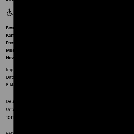
Besucherservice
Kontakt
Presse
Museumsverein
Newsletter
Impressum
Datenschutz
Erklärung digitale Barrierefreiheit
Deutsches Historisches Museum
Unter den Linden 2
10117 Berlin
Gefördert mit Mitteln des Beauftragten der Bundesregierung für