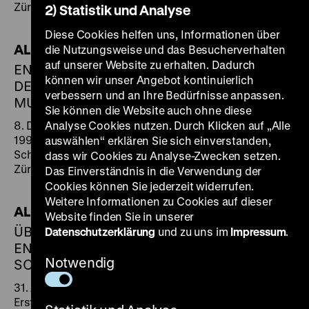
Zürich
2) Statistik und Analyse
Diese Cookies helfen uns, Informationen über
ALDO ROSSI
die Nutzungsweise und das Besucherverhalten
auf unserer Website zu erhalten. Dadurch
ENTWÜRFE FÜR DAS
können wir unser Angebot kontinuierlich
DEUTSCHE HISTORISCHE
verbessern und an Ihre Bedürfnisse anpassen.
MUSEUM
Sie können die Website auch ohne diese
8. Dezember 1989 bis 18. Februar
Analyse Cookies nutzen. Durch Klicken auf „Alle
1990
auswählen“ erklären Sie sich einverstanden,
Schweizerisches Landesmuseum,
dass wir Cookies zu Analyse-Zwecken setzen.
Zürich
Das Einverständnis in die Verwendung der
Cookies können Sie jederzeit widerrufen.
Weitere Informationen zu Cookies auf dieser
ALDO ROSSI
Website finden Sie in unserer
ÜBERARBEITETE
Datenschutzerklärung
und zu uns im
Impressum
.
ENTWURFSPLANUNG
Notwendig
SOMMER 1989
31. August bis 22. September 1989
Erstpräsentation, Galerie Aedes,