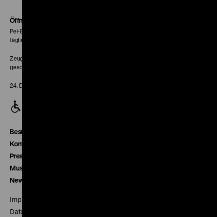
Soundcloud
Seite
Öffnungszeiten
Pei-Bau:
täglich 10-18 Uhr
Zeughaus:
geschlossen
24. Dezember geschlossen
Besucherservice
Kontakt
Presse
Museumsverein
Newsletter
Impressum
Datenschutz