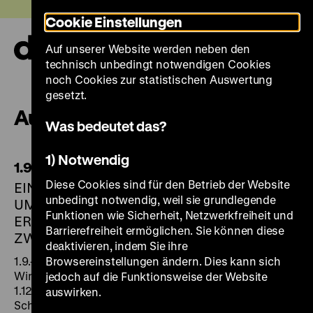
Direkt
Heute +
Cookie Einstellungen
zum
Seiteninhalt
Auf unserer Website werden neben den
springen
Navi
technisch unbedingt notwendigen Cookies
auf-
und
noch Cookies zur statistischen Auswertung
zuk
gesetzt.
Ausstellungen 1989
Was bedeutet das?
1) Notwendig
1.9.39
Diese Cookies sind für den Betrieb der Website
EIN VERSUCH ÜBER DEN
unbedingt notwendig, weil sie grundlegende
UMGANG MIT
Funktionen wie Sicherheit, Netzwerkfreiheit und
ERINNERUNG AN DEN
Barrierefreiheit ermöglichen. Sie können diese
ZWEITEN WELTKRIEG
deaktivieren, indem Sie ihre
1.9.-1.10. 1989
Browsereinstellungen ändern. Dies kann sich
Windscheidstraße, Berlin
jedoch auf die Funktionsweise der Website
1.12.89-18.02.90
auswirken.
Schweizerisches Landesmuseum,