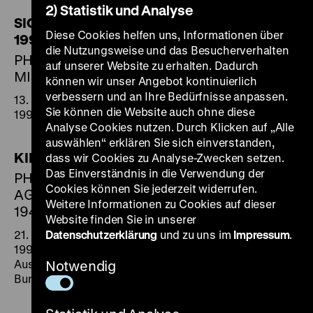
2) Statistik und Analyse
SICHTBARE ZEIT 1965 BIS
Diese Cookies helfen uns, Informationen über
1995
die Nutzungsweise und das Besucherverhalten
PHOTOGRAPHIEN VON
auf unserer Website zu erhalten. Dadurch
MICHAEL RUETZ
können wir unser Angebot kontinuierlich
verbessern und an Ihre Bedürfnisse anpassen.
13. Oktober 1995 bis 30. Januar
Sie können die Website auch ohne diese
1996
Analyse Cookies nutzen. Durch Klicken auf „Alle
auswählen“ erklären Sie sich einverstanden,
KINDER NACH DEM KRIEG
dass wir Cookies zu Analyse-Zwecken setzen.
Das Einverständnis in die Verwendung der
PHOTOGRAPHIEN DER
Cookies können Sie jederzeit widerrufen.
AGENTUR "PUCK", BERLIN
Weitere Informationen zu Cookies auf dieser
1945–48
Website finden Sie in unserer
21. September bis 28. November
Datenschutzerklärung
und zu uns im
Impressum
.
1995
Ausstellung des
Notwendig
Bundespresseamtes