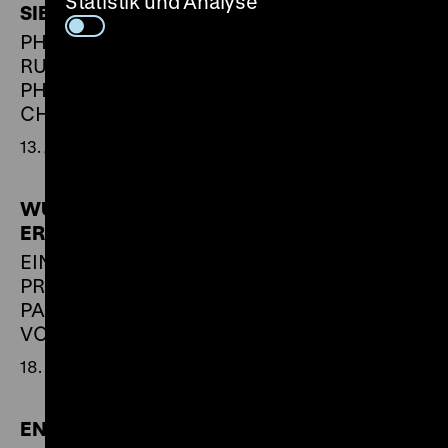
Statistik und Analyse
SIEGER UND BESIEGTE
PHOTODOKUMENTE DES
RUSSISCHEN
PHOTOGRAPHEN JEWGENI
CHALDEJ 1945/46
13. Juli 1995 bis 5. September 1995
WUNDEN DER
ERINNERUNG
EIN EUROPÄISCHES
PROJEKT VON BEATE
PASSOW UND ANDREAS
VON WEIZSÄCKER
18. Mai bis 27. Juni 1995
ENDE UND ANFANG