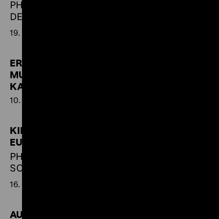
PHOTOGRAPHEN IN
DEUTSCHLAND UM 1945
19. Mai 1995 bis 29. August 1995
ERÖFFNUNG DES
MUSEUMS BERLIN-
KARLSHORST
10. Mai 1995
KINDERBILDER AUS
EUROPA
PHOTOS VON ULRIKE
SCHAMONI
16. Februar 1995 bis 18. April 1995
AUFTRAG: KUNST