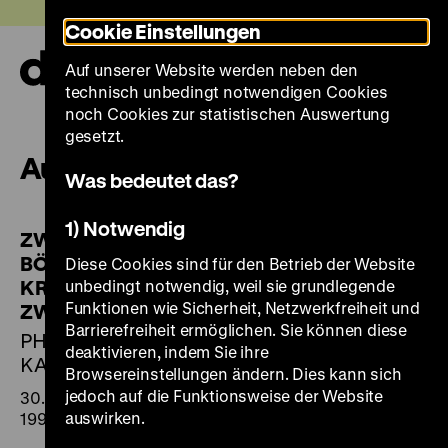
Direkt
Heute +
Cookie Einstellungen
zum
Seiteninhalt
Auf unserer Website werden neben den
springen
Navi
technisch unbedingt notwendigen Cookies
auf-
und
noch Cookies zur statistischen Auswertung
zuk
gesetzt.
Ausstellungen 1995
Was bedeutet das?
1) Notwendig
ZWISCHEN
BÖRSENKRACH UND
Diese Cookies sind für den Betrieb der Website
KRIEG - FRAUEN
unbedingt notwendig, weil sie grundlegende
Funktionen wie Sicherheit, Netzwerkfreiheit und
ZWISCHEN 1929 UND 1939
Barrierefreiheit ermöglichen. Sie können diese
PHOTOS DES DHM-
deaktivieren, indem Sie ihre
KALENDERS 1996
Browsereinstellungen ändern. Dies kann sich
jedoch auf die Funktionsweise der Website
30. November 1995 bis 16. Januar
auswirken.
1996