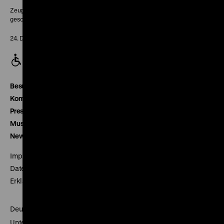
Zeughaus:
geschlossen
24. Dezember geschlossen
Besucherservice
Kontakt
Presse
Museumsverein
Newsletter
Impressum
Datenschutz
Erklärung digitale Barrierefreiheit
Deutsches Historisches Museum
Unter den Linden 2